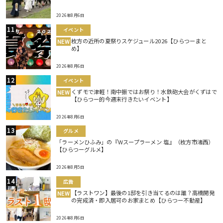
2026年8月6日
イベント
枚方の近所の夏祭りスケジュール2026【ひらつーまと
NEW
め】
2026年8月6日
イベント
くずモで津軽！南中振ではお祭り！水鉄砲大会がくずはで
NEW
【ひらつー的今週末行きたいイベント】
2026年8月6日
グルメ
「ラーメンひふみ」の『Wスープラーメン 塩』（枚方市渚西）
【ひらつーグルメ】
2026年8月5日
広告
【ラストワン】最後の1邸を引き当てるのは誰？高橋開発
NEW
の完成済・即入居可のお家まとめ【ひらつー不動産】
2026年8月6日