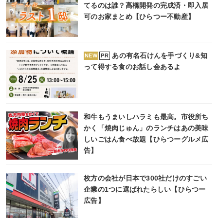
てるのは誰？高橋開発の完成済・即入居
可のお家まとめ【ひらつー不動産】
あの有名石けんを手づくり&知
PR
NEW
って得する食のお話し会あるよ
和牛もうまいしハラミも最高。市役所ち
かく「焼肉じゅん」のランチはあの美味
しいごはん食べ放題【ひらつーグルメ広
告】
枚方の会社が日本で300社だけのすごい
企業の1つに選ばれたらしい【ひらつー
広告】