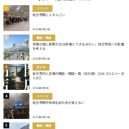
イベント
枚方市駅に人すんごい
2025年9月21日
開店・閉店
京橋の南に新駅が2028年春にできるみたい。枚方市民への影響
を考える
2026年4月11日
まとめ
枚方市内と近隣の開店・閉店一覧（日付順）2026【ひらつーま
とめ】
2026年8月3日
イベント
枚方市駅中央改札前の先が見えない
2025年9月21日
開店・閉店