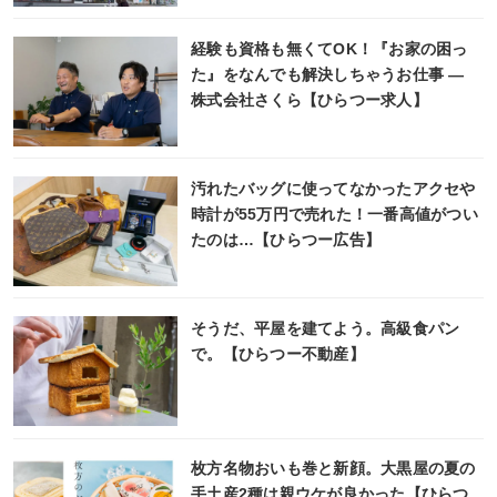
経験も資格も無くてOK！『お家の困っ
た』をなんでも解決しちゃうお仕事 ―
株式会社さくら【ひらつー求人】
汚れたバッグに使ってなかったアクセや
時計が55万円で売れた！一番高値がつい
たのは…【ひらつー広告】
そうだ、平屋を建てよう。高級食パン
で。【ひらつー不動産】
枚方名物おいも巻と新顔。大黒屋の夏の
手土産2種は親ウケが良かった【ひらつ