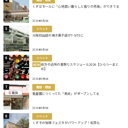
くずはモールに「心地良い暮らしと香りの売場」ができてる
2026年8月2日
イベント
大阪初出店の焼き菓子店がT-SITEに
2026年8月1日
イベント
枚方の近所の夏祭りスケジュール2026【ひらつーまと
NEW
め】
2026年8月6日
開店・閉店
香里園につくってた「魚丼」がオープンしてる
2026年8月3日
イベント
くずモの珈琲フェスタがパワーアップ！紅茶も