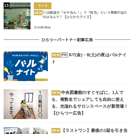
クイズ
7/18放送の「せやねん！」で「枚方」という単語が出た
NEW
のはなんで？【ひらかたクイズ】
2026年8月6日
ひらつーパートナー記事広告
8/7(金)・8(土)の夜はバルナイ
PR
NEW
ト
中央図書館のすぐそばに、1人で
NEW
も、複数名でシェアしても自由に使え
る、光溢れるサロンスペースが新登場！
【ひらつー広告】
【ラストワン】最後の1邸を引き当
NEW