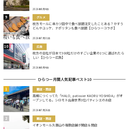
2026年8月4日
グルメ
枚方モールに串カツ田中で食べ放題注文したことある？かすう
どんやユッケ、ナポリタンも食べ放題【ひらつーコラボ】
2026年7月31日
広告
枚方の会社が日本で300社だけのすごい企業の1つに選ばれたら
しい【ひらつー広告】
2026年8月4日
ひらつー月間人気記事ベスト10
開店・閉店
高槻につくってた「HALO, patissier KAORU YOSHIDA」がオ
ープンしてる。シロモト出身世界3位パティシエのお店
2026年7月26日
開店・閉店
イオンモール久御山の複数店舗が開店＆閉店