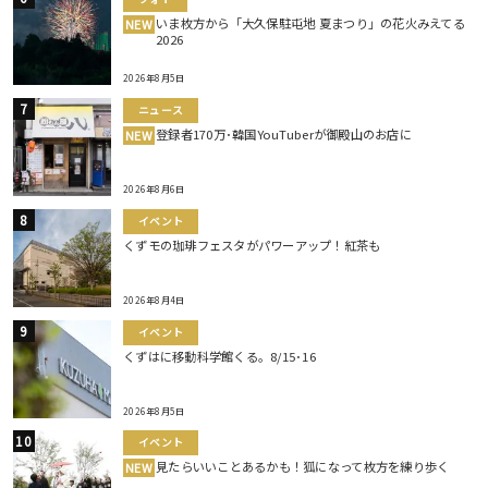
いま枚方から「大久保駐屯地 夏まつり」の花火みえてる
NEW
2026
2026年8月5日
ニュース
登録者170万･韓国YouTuberが御殿山のお店に
NEW
2026年8月6日
イベント
くずモの珈琲フェスタがパワーアップ！紅茶も
2026年8月4日
イベント
くずはに移動科学館くる。8/15･16
2026年8月5日
イベント
見たらいいことあるかも！狐になって枚方を練り歩く
NEW