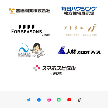
Twitter
Facebook
Instagram
LINE
You Tube
TikTok