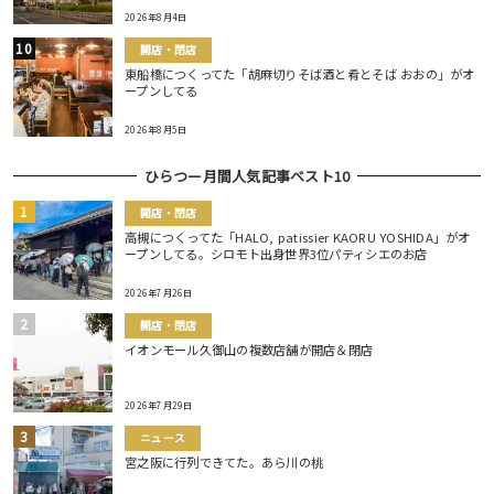
2026年8月4日
開店・閉店
東船橋につくってた「胡麻切りそば酒と肴とそば おおの」がオ
ープンしてる
2026年8月5日
ひらつー月間人気記事ベスト10
開店・閉店
高槻につくってた「HALO, patissier KAORU YOSHIDA」がオ
ープンしてる。シロモト出身世界3位パティシエのお店
2026年7月26日
開店・閉店
イオンモール久御山の複数店舗が開店＆閉店
2026年7月29日
ニュース
宮之阪に行列できてた。あら川の桃