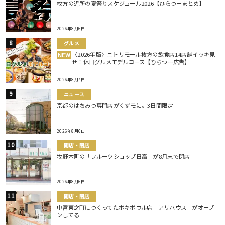
枚方の近所の夏祭りスケジュール2026【ひらつーまとめ】
2026年8月6日
グルメ
〈2026年版〉ニトリモール枚方の飲食店14店舗イッキ見
NEW
せ！休日グルメモデルコース【ひらつー広告】
2026年8月7日
ニュース
京都のはちみつ専門店がくずモに。3日間限定
2026年8月6日
開店・閉店
牧野本町の「フルーツショップ日高」が8月末で閉店
2026年8月6日
開店・閉店
中宮東之町につくってたポキボウル店「アリハウス」がオープ
ンしてる