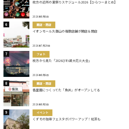
枚方の近所の夏祭りスケジュール2026【ひらつーまとめ】
2026年8月6日
開店・閉店
イオンモール久御山の複数店舗が開店＆閉店
2026年7月29日
フォト
枚方から見た「2026びわ湖大花火大会」
2026年8月6日
開店・閉店
香里園につくってた「魚丼」がオープンしてる
2026年8月3日
イベント
くずモの珈琲フェスタがパワーアップ！紅茶も