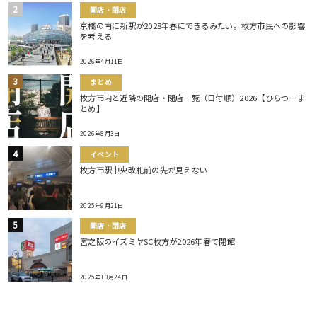
開店・閉店
京橋の南に新駅が2028年春にできるみたい。枚方市民への影響
を考える
2026年4月11日
まとめ
枚方市内と近隣の開店・閉店一覧（日付順）2026【ひらつーま
とめ】
2026年8月3日
イベント
枚方市駅中央改札前の先が見えない
2025年9月21日
開店・閉店
宮之阪のイズミヤSC枚方が2026年春で閉館
2025年10月24日