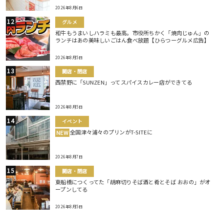
2026年8月6日
グルメ
和牛もうまいしハラミも最高。市役所ちかく「焼肉じゅん」の
ランチはあの美味しいごはん食べ放題【ひらつーグルメ広告】
2026年8月5日
開店・閉店
西禁野に「SUNZEN」ってスパイスカレー店ができてる
2026年8月5日
イベント
全国津々浦々のプリンがT-SITEに
NEW
2026年8月7日
開店・閉店
東船橋につくってた「胡麻切りそば酒と肴とそば おおの」がオ
ープンしてる
2026年8月5日