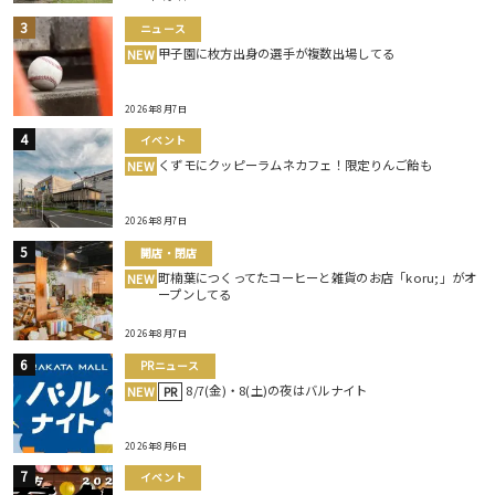
ニュース
甲子園に枚方出身の選手が複数出場してる
NEW
2026年8月7日
イベント
くずモにクッピーラムネカフェ！限定りんご飴も
NEW
2026年8月7日
開店・閉店
町楠葉につくってたコーヒーと雑貨のお店「koru;」がオ
NEW
ープンしてる
2026年8月7日
PRニュース
8/7(金)・8(土)の夜はバルナイト
NEW
PR
2026年8月6日
イベント