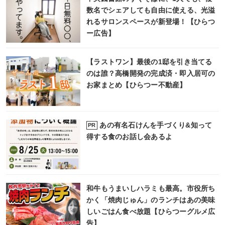
数名でシェアしても自由に使える、光溢
れるサロンスペースが新登場！【ひらつ
ー広告】
【ラストワン】最後の1邸を引き当てる
のは誰？高橋開発の完成済・即入居可の
お家まとめ【ひらつー不動産】
あの有名石けんを手づくり&知って
PR
得する食のお話し会あるよ
和牛もうまいしハラミも最高。市役所ち
かく「焼肉じゅん」のランチはあの美味
しいごはん食べ放題【ひらつーグルメ広
告】