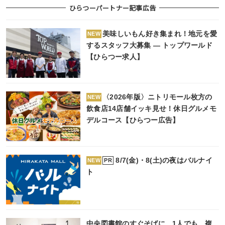
ひらつーパートナー記事広告
美味しいもん好き集まれ！地元を愛
NEW
するスタッフ大募集 ― トップワールド
【ひらつー求人】
〈2026年版〉ニトリモール枚方の
NEW
飲食店14店舗イッキ見せ！休日グルメモ
デルコース【ひらつー広告】
8/7(金)・8(土)の夜はバルナイ
PR
NEW
ト
中央図書館のすぐそばに、1人でも、複