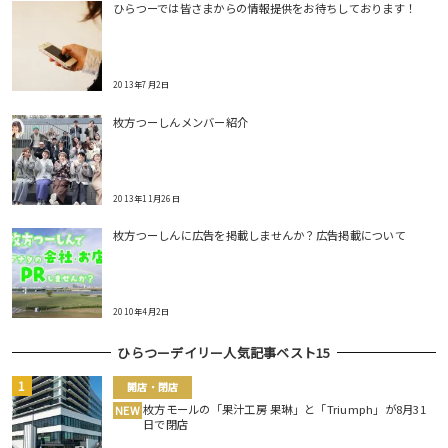
ひらつーでは皆さまからの情報提供をお待ちしております！
2013年7月2日
枚方つーしんメンバー紹介
2013年11月26日
枚方つーしんに広告を掲載しませんか？広告掲載について
2010年4月2日
ひらつーデイリー人気記事ベスト15
開店・閉店
枚方モールの「果汁工房 果琳」と「Triumph」が8月31
NEW
日で閉店