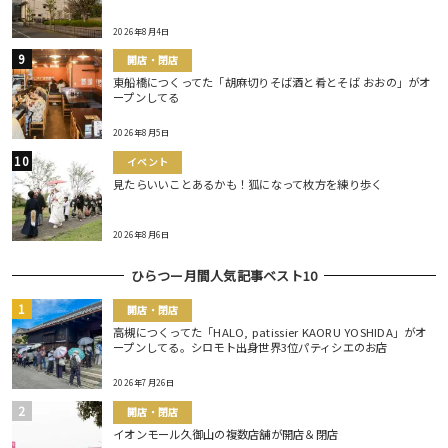
2026年8月4日
開店・閉店
東船橋につくってた「胡麻切りそば酒と肴とそば おおの」がオ
ープンしてる
2026年8月5日
イベント
見たらいいことあるかも！狐になって枚方を練り歩く
2026年8月6日
ひらつー月間人気記事ベスト10
開店・閉店
高槻につくってた「HALO, patissier KAORU YOSHIDA」がオ
ープンしてる。シロモト出身世界3位パティシエのお店
2026年7月26日
開店・閉店
イオンモール久御山の複数店舗が開店＆閉店