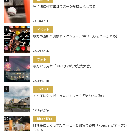
甲子園に枚方出身の選手が複数出場してる
2026年8月7日
イベント
枚方の近所の夏祭りスケジュール2026【ひらつーまとめ】
2026年8月6日
フォト
枚方から見た「2026びわ湖大花火大会」
2026年8月6日
イベント
くずモにクッピーラムネカフェ！限定りんご飴も
2026年8月7日
開店・閉店
町楠葉につくってたコーヒーと雑貨のお店「koru;」がオープン
してる