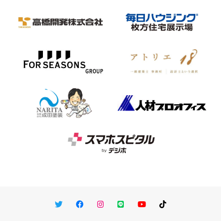
Twitter
Facebook
Instagram
LINE
You Tube
TikTok