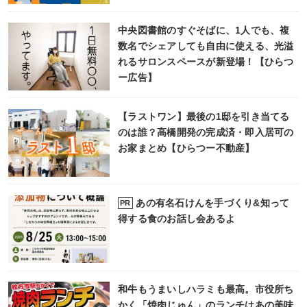
中央図書館のすぐそばに、1人でも、複
数名でシェアしても自由に使える、光溢
れるサロンスペースが新登場！【ひらつ
ー広告】
【ラストワン】最後の1邸を引き当てる
のは誰？高橋開発の完成済・即入居可の
お家まとめ【ひらつー不動産】
あの有名石けんを手づくり&知って
PR
得する食のお話し会あるよ
和牛もうまいしハラミも最高。市役所ち
かく「焼肉じゅん」のランチはあの美味