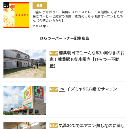
話題
中宮にポキボウル！禁野にスパイスカレー！東船橋にそば！楠
葉にコーヒーと雑貨のお店！枚方めっちゃお店オープンしたや
ん【今週のひらかた】
2026年8月7日
ひらつーパートナー記事広告
楠葉朝日でこーんな広い庭付きのお
NEW
家！樟葉駅も徒歩圏内【ひらつー不動
産】
イズミヤSC八幡でサマコン
PR
NEW
気温30℃でエアコン無しなのに涼し
NEW