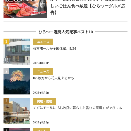
しいごはん食べ放題【ひらつーグルメ広
告】
ひらつー週間人気記事ベスト10
ニュース
枚方モールが全館休館。8/26
2026年8月3日
ニュース
8/5枚方から花火見えるかも
2026年8月2日
開店・閉店
くずはモールに「心地良い暮らしと香りの売場」ができてる
2026年8月2日
フォト