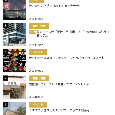
枚方から見た「2026びわ湖大花火大会」
2026年8月6日
開店・閉店
枚方モールの「果汁工房 果琳」と「Triumph」が8月31
NEW
日で閉店
2026年8月8日
イベント
枚方の近所の夏祭りスケジュール2026【ひらつーまとめ】
2026年8月6日
開店・閉店
香里園につくってた「魚丼」がオープンしてる
2026年8月3日
イベント
くずモの珈琲フェスタがパワーアップ！紅茶も