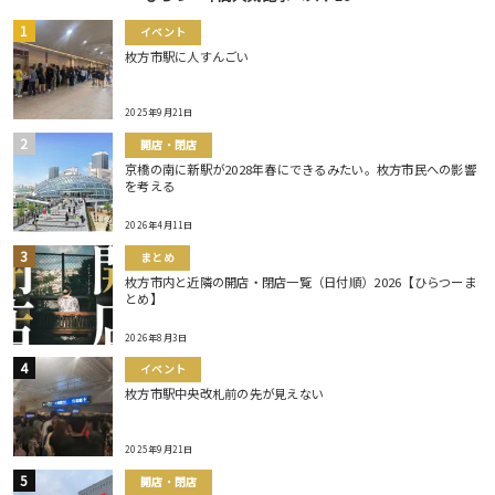
イベント
枚方市駅に人すんごい
2025年9月21日
開店・閉店
京橋の南に新駅が2028年春にできるみたい。枚方市民への影響
を考える
2026年4月11日
まとめ
枚方市内と近隣の開店・閉店一覧（日付順）2026【ひらつーま
とめ】
2026年8月3日
イベント
枚方市駅中央改札前の先が見えない
2025年9月21日
開店・閉店