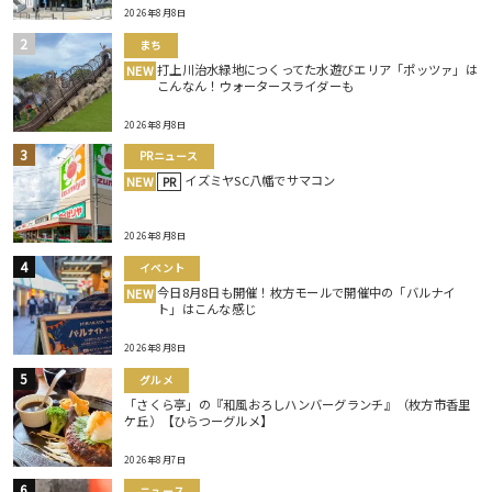
2026年8月8日
まち
打上川治水緑地につくってた水遊びエリア「ポッツァ」は
NEW
こんなん！ウォータースライダーも
2026年8月8日
PRニュース
イズミヤSC八幡でサマコン
NEW
PR
2026年8月8日
イベント
今日8月8日も開催！枚方モールで開催中の「バルナイ
NEW
ト」はこんな感じ
2026年8月8日
グルメ
「さくら亭」の『和風おろしハンバーグランチ』（枚方市香里
ケ丘）【ひらつーグルメ】
2026年8月7日
ニュース