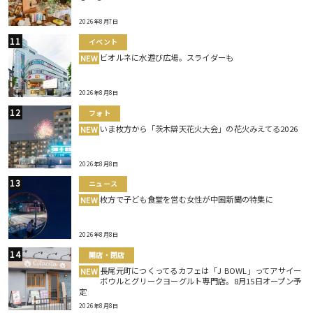
2026年8月7日
イベント
ビオルネに水遊び広場。スライダーも
NEW
2026年8月8日
フォト
いま枚方から「茨木辯天花火大会」の花火みえてる2026
NEW
2026年8月8日
ニュース
枚方で子ども食堂を営む女性が中国新聞の特集に
NEW
2026年8月8日
開店・閉店
長尾元町につくってるカフェは「J BOWL」ってアサイー
NEW
ボウルとグリークヨーグルト専門店。8月15日オープン予
定
2026年8月8日