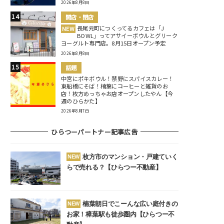
2026年8月8日
開店・閉店
長尾元町につくってるカフェは「J
NEW
BOWL」ってアサイーボウルとグリーク
ヨーグルト専門店。8月15日オープン予定
2026年8月8日
話題
中宮にポキボウル！禁野にスパイスカレー！
東船橋にそば！楠葉にコーヒーと雑貨のお
店！枚方めっちゃお店オープンしたやん【今
週のひらかた】
2026年8月7日
ひらつーパートナー記事広告
枚方市のマンション・戸建ていく
NEW
らで売れる？【ひらつー不動産】
楠葉朝日でこーんな広い庭付きの
NEW
お家！樟葉駅も徒歩圏内【ひらつー不