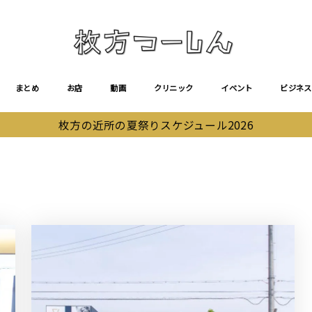
まとめ
お店
動画
クリニック
イベント
ビジネス
枚方の近所の夏祭りスケジュール2026