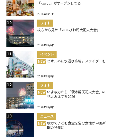
「koru;」がオープンしてる
2026年8月7日
フォト
枚方から見た「2026びわ湖大花火大会」
2026年8月6日
イベント
ビオルネに水遊び広場。スライダーも
NEW
2026年8月8日
フォト
いま枚方から「茨木辯天花火大会」の
NEW
花火みえてる2026
2026年8月8日
ニュース
枚方で子ども食堂を営む女性が中国新
NEW
聞の特集に