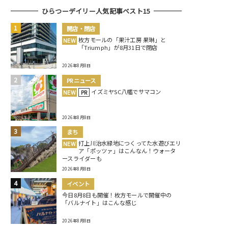
ひらつーデイリー人気記事ベスト15
開店・閉店
枚方モールの「果汁工房 果琳」と
NEW
「Triumph」が8月31日で閉店
2026年8月8日
PRニュース
イズミヤSC八幡でサマコン
NEW
PR
2026年8月8日
まち
打上川治水緑地につくってた水遊びエリ
NEW
ア「ポッツァ」はこんなん！ウォータ
ースライダーも
2026年8月8日
イベント
今日8月8日も開催！枚方モールで開催中の
「バルナイト」はこんな感じ
2026年8月8日