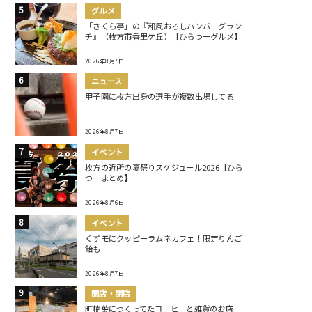
グルメ
「さくら亭」の『和風おろしハンバーグラン
チ』（枚方市香里ケ丘）【ひらつーグルメ】
2026年8月7日
ニュース
甲子園に枚方出身の選手が複数出場してる
2026年8月7日
イベント
枚方の近所の夏祭りスケジュール2026【ひら
つーまとめ】
2026年8月6日
イベント
くずモにクッピーラムネカフェ！限定りんご
飴も
2026年8月7日
開店・閉店
町楠葉につくってたコーヒーと雑貨のお店