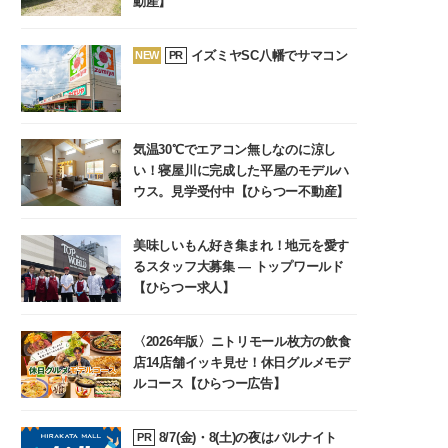
動産】
イズミヤSC八幡でサマコン
NEW
PR
気温30℃でエアコン無しなのに涼し
い！寝屋川に完成した平屋のモデルハ
ウス。見学受付中【ひらつー不動産】
美味しいもん好き集まれ！地元を愛す
るスタッフ大募集 ― トップワールド
【ひらつー求人】
〈2026年版〉ニトリモール枚方の飲食
店14店舗イッキ見せ！休日グルメモデ
ルコース【ひらつー広告】
8/7(金)・8(土)の夜はバルナイト
PR