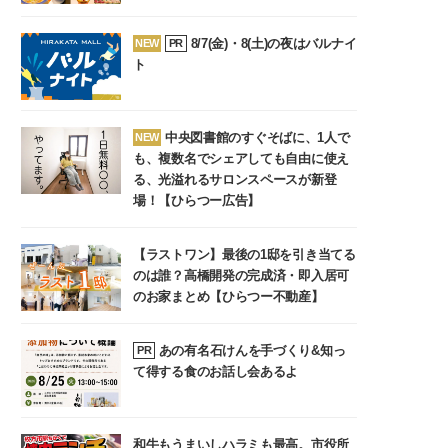
8/7(金)・8(土)の夜はバルナイ
NEW
PR
ト
中央図書館のすぐそばに、1人で
NEW
も、複数名でシェアしても自由に使え
る、光溢れるサロンスペースが新登
場！【ひらつー広告】
【ラストワン】最後の1邸を引き当てる
のは誰？高橋開発の完成済・即入居可
のお家まとめ【ひらつー不動産】
あの有名石けんを手づくり&知っ
PR
て得する食のお話し会あるよ
和牛もうまいしハラミも最高。市役所