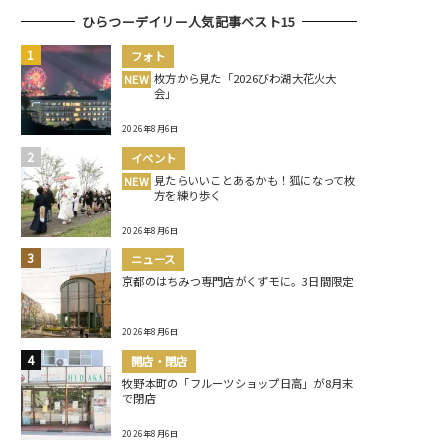
ひらつーデイリー人気記事ベスト15
フォト
枚方から見た「2026びわ湖大花火大
NEW
会」
2026年8月6日
イベント
見たらいいことあるかも！狐になって枚
NEW
方を練り歩く
2026年8月6日
ニュース
京都のはちみつ専門店がくずモに。3日間限定
2026年8月6日
開店・閉店
牧野本町の「フルーツショップ日高」が8月末
で閉店
2026年8月6日