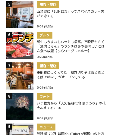
開店・閉店
西禁野に「SUNZEN」ってスパイスカレー店
ができてる
2026年8月5日
グルメ
和牛もうまいしハラミも最高。市役所ちかく
「焼肉じゅん」のランチはあの美味しいごは
ん食べ放題【ひらつーグルメ広告】
2026年8月5日
開店・閉店
東船橋につくってた「胡麻切りそば酒と肴と
そば おおの」がオープンしてる
2026年8月5日
フォト
いま枚方から「大久保駐屯地 夏まつり」の花
火みえてる2026
2026年8月5日
ニュース
登録者170万･韓国YouTuberが御殿山のお店