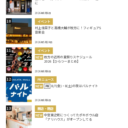
に
2026年8月6日
イベント
村上佳菜子と高橋大輔が枚方に！フィギュアS
音楽会
2026年5月24日
イベント
枚方の近所の夏祭りスケジュール
NEW
2026【ひらつーまとめ】
2026年8月6日
PRニュース
8/7(金)・8(土)の夜はバルナイト
NEW
PR
2026年8月6日
開店・閉店
中宮東之町につくってたポキボウル店
NEW
「アリハウス」がオープンしてる