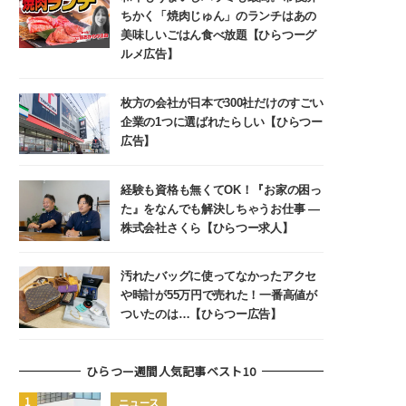
ちかく「焼肉じゅん」のランチはあの
美味しいごはん食べ放題【ひらつーグ
ルメ広告】
枚方の会社が日本で300社だけのすごい
企業の1つに選ばれたらしい【ひらつー
広告】
経験も資格も無くてOK！『お家の困っ
た』をなんでも解決しちゃうお仕事 ―
株式会社さくら【ひらつー求人】
汚れたバッグに使ってなかったアクセ
や時計が55万円で売れた！一番高値が
ついたのは…【ひらつー広告】
ひらつー週間人気記事ベスト10
ニュース