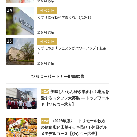
2026年8月6日
イベント
くずはに移動科学館くる。8/15･16
2026年8月5日
イベント
くずモの珈琲フェスタがパワーアップ！紅茶
も
2026年8月4日
ひらつーパートナー記事広告
美味しいもん好き集まれ！地元を
NEW
愛するスタッフ大募集 ― トップワール
ド【ひらつー求人】
〈2026年版〉ニトリモール枚方
NEW
の飲食店14店舗イッキ見せ！休日グル
メモデルコース【ひらつー広告】