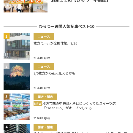
お家まとめ【ひらつー不動産】
ひらつー週間人気記事ベスト10
ニュース
枚方モールが全館休館。8/26
2026年8月3日
ニュース
8/5枚方から花火見えるかも
2026年8月2日
開店・閉店
枚方市駅の中央改札そばにつくってたスイーツ店
NEW
「casaneilo」がオープンしてる
2026年8月9日
開店・閉店