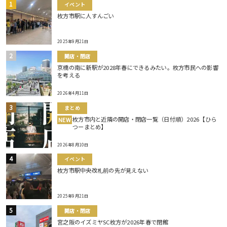
イベント
枚方市駅に人すんごい
2025年9月21日
開店・閉店
京橋の南に新駅が2028年春にできるみたい。枚方市民への影響
を考える
2026年4月11日
まとめ
枚方市内と近隣の開店・閉店一覧（日付順）2026【ひら
NEW
つーまとめ】
2026年8月10日
イベント
枚方市駅中央改札前の先が見えない
2025年9月21日
開店・閉店
宮之阪のイズミヤSC枚方が2026年春で閉館