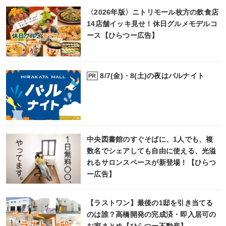
〈2026年版〉ニトリモール枚方の飲食店
14店舗イッキ見せ！休日グルメモデルコ
ース【ひらつー広告】
8/7(金)・8(土)の夜はバルナイト
PR
中央図書館のすぐそばに、1人でも、複
数名でシェアしても自由に使える、光溢
れるサロンスペースが新登場！【ひらつ
ー広告】
【ラストワン】最後の1邸を引き当てる
のは誰？高橋開発の完成済・即入居可の