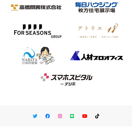
Twitter
Facebook
Instagram
LINE
You Tube
TikTok