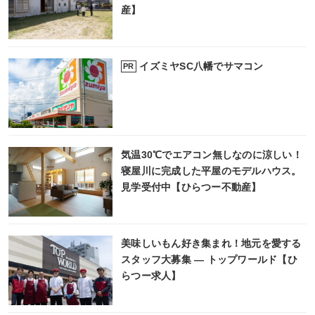
産】
イズミヤSC八幡でサマコン
PR
気温30℃でエアコン無しなのに涼しい！
寝屋川に完成した平屋のモデルハウス。
見学受付中【ひらつー不動産】
美味しいもん好き集まれ！地元を愛する
スタッフ大募集 ― トップワールド【ひ
らつー求人】