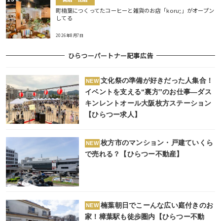
町楠葉につくってたコーヒーと雑貨のお店「koru;」がオープン
してる
2026年8月7日
ひらつーパートナー記事広告
文化祭の準備が好きだった人集合！
NEW
イベントを支える“裏方”のお仕事―ダス
キンレントオール大阪枚方ステーション
【ひらつー求人】
枚方市のマンション・戸建ていくら
NEW
で売れる？【ひらつー不動産】
楠葉朝日でこーんな広い庭付きのお
NEW
家！樟葉駅も徒歩圏内【ひらつー不動