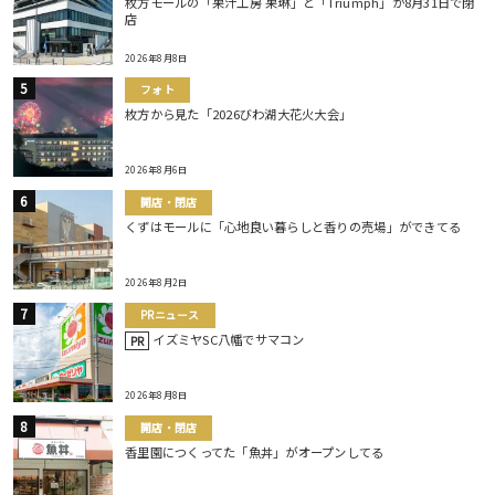
枚方モールの「果汁工房 果琳」と「Triumph」が8月31日で閉
店
2026年8月8日
フォト
枚方から見た「2026びわ湖大花火大会」
2026年8月6日
開店・閉店
くずはモールに「心地良い暮らしと香りの売場」ができてる
2026年8月2日
PRニュース
イズミヤSC八幡でサマコン
PR
2026年8月8日
開店・閉店
香里園につくってた「魚丼」がオープンしてる