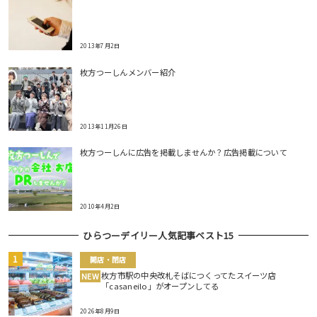
2013年7月2日
枚方つーしんメンバー紹介
2013年11月26日
枚方つーしんに広告を掲載しませんか？広告掲載について
2010年4月2日
ひらつーデイリー人気記事ベスト15
開店・閉店
枚方市駅の中央改札そばにつくってたスイーツ店
NEW
「casaneilo」がオープンしてる
2026年8月9日