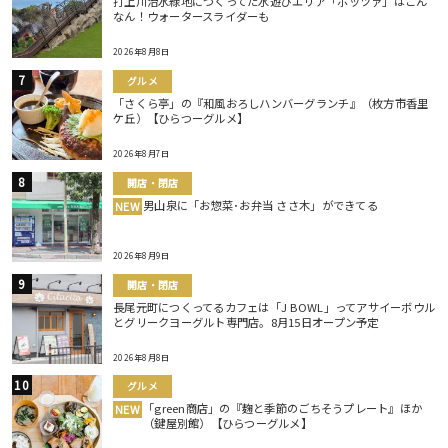
打上川治水緑地につくってた水遊びエリア「ポッツァ」はこん
なん！ウォータースライダーも
2026年8月8日
グルメ
「さくら亭」の『和風おろしハンバーグランチ』（枚方市香里
ケ丘）【ひらつーグルメ】
2026年8月7日
開店・閉店
男山泉に「お惣菜･お弁当 ささ木」ができてる
NEW
2026年8月9日
開店・閉店
長尾元町につくってるカフェは「J BOWL」ってアサイーボウル
とグリークヨーグルト専門店。8月15日オープン予定
2026年8月8日
グルメ
「green商店」の『麹と季節のごちそうプレート』ほか
NEW
（鍵屋別館）【ひらつーグルメ】