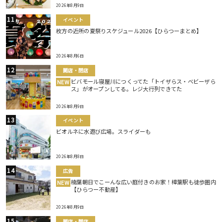
2026年8月9日
イベント
枚方の近所の夏祭りスケジュール2026【ひらつーまとめ】
2026年8月6日
開店・閉店
ビバモール寝屋川につくってた「トイザらス・ベビーザら
NEW
ス」がオープンしてる。レジ大行列できてた
2026年8月9日
イベント
ビオルネに水遊び広場。スライダーも
2026年8月8日
広告
楠葉朝日でこーんな広い庭付きのお家！樟葉駅も徒歩圏内
NEW
【ひらつー不動産】
2026年8月9日
開店・閉店