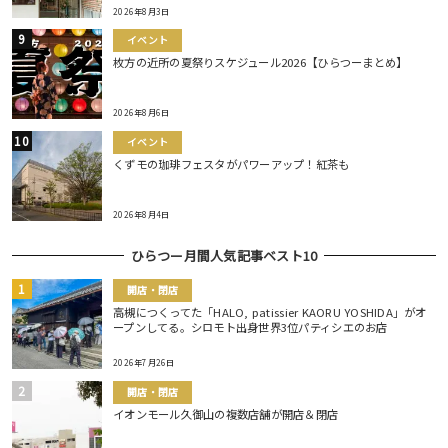
2026年8月3日
イベント
枚方の近所の夏祭りスケジュール2026【ひらつーまとめ】
2026年8月6日
イベント
くずモの珈琲フェスタがパワーアップ！紅茶も
2026年8月4日
ひらつー月間人気記事ベスト10
開店・閉店
高槻につくってた「HALO, patissier KAORU YOSHIDA」がオ
ープンしてる。シロモト出身世界3位パティシエのお店
2026年7月26日
開店・閉店
イオンモール久御山の複数店舗が開店＆閉店