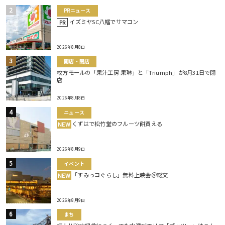
PRニュース
イズミヤSC八幡でサマコン
PR
2026年8月8日
開店・閉店
枚方モールの「果汁工房 果琳」と「Triumph」が8月31日で閉
店
2026年8月8日
ニュース
くずはで松竹堂のフルーツ餅買える
NEW
2026年8月9日
イベント
「すみっコぐらし」無料上映会＠総文
NEW
2026年8月9日
まち