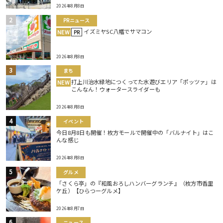
2026年8月8日
PRニュース
イズミヤSC八幡でサマコン
NEW
PR
2026年8月8日
まち
打上川治水緑地につくってた水遊びエリア「ポッツァ」は
NEW
こんなん！ウォータースライダーも
2026年8月8日
イベント
今日8月8日も開催！枚方モールで開催中の「バルナイト」はこ
んな感じ
2026年8月8日
グルメ
「さくら亭」の『和風おろしハンバーグランチ』（枚方市香里
ケ丘）【ひらつーグルメ】
2026年8月7日
ニュース