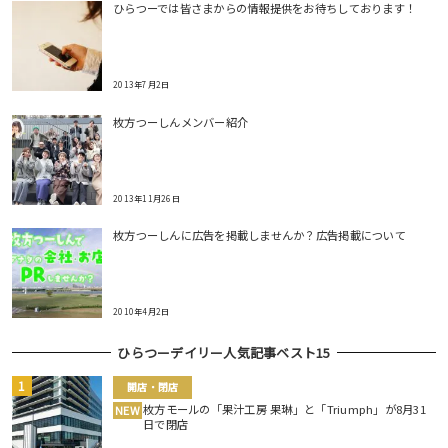
ひらつーでは皆さまからの情報提供をお待ちしております！
2013年7月2日
枚方つーしんメンバー紹介
2013年11月26日
枚方つーしんに広告を掲載しませんか？広告掲載について
2010年4月2日
ひらつーデイリー人気記事ベスト15
開店・閉店
枚方モールの「果汁工房 果琳」と「Triumph」が8月31
NEW
日で閉店