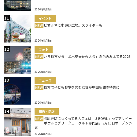
2026年8月6日
イベント
ビオルネに水遊び広場。スライダーも
NEW
2026年8月8日
フォト
いま枚方から「茨木辯天花火大会」の花火みえてる2026
NEW
2026年8月8日
ニュース
枚方で子ども食堂を営む女性が中国新聞の特集に
NEW
2026年8月8日
開店・閉店
長尾元町につくってるカフェは「J BOWL」ってアサイー
NEW
ボウルとグリークヨーグルト専門店。8月15日オープン予
定
2026年8月8日