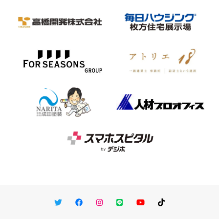
Twitter
Facebook
Instagram
LINE
You Tube
TikTok