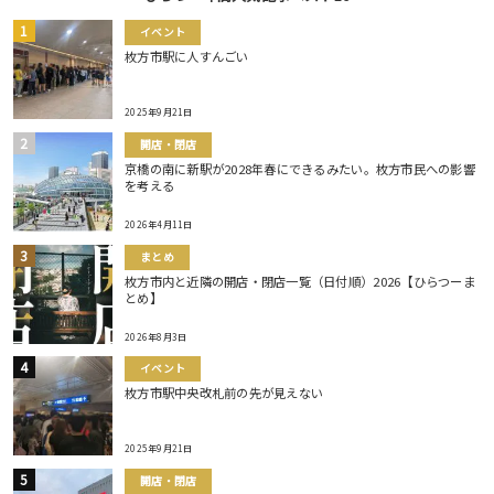
イベント
枚方市駅に人すんごい
2025年9月21日
開店・閉店
京橋の南に新駅が2028年春にできるみたい。枚方市民への影響
を考える
2026年4月11日
まとめ
枚方市内と近隣の開店・閉店一覧（日付順）2026【ひらつーま
とめ】
2026年8月3日
イベント
枚方市駅中央改札前の先が見えない
2025年9月21日
開店・閉店