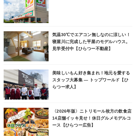
気温30℃でエアコン無しなのに涼しい！
寝屋川に完成した平屋のモデルハウス。
見学受付中【ひらつー不動産】
美味しいもん好き集まれ！地元を愛する
スタッフ大募集 ― トップワールド【ひ
らつー求人】
〈2026年版〉ニトリモール枚方の飲食店
14店舗イッキ見せ！休日グルメモデルコ
ース【ひらつー広告】