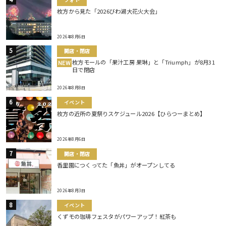
枚方から見た「2026びわ湖大花火大会」
2026年8月6日
開店・閉店
枚方モールの「果汁工房 果琳」と「Triumph」が8月31
NEW
日で閉店
2026年8月8日
イベント
枚方の近所の夏祭りスケジュール2026【ひらつーまとめ】
2026年8月6日
開店・閉店
香里園につくってた「魚丼」がオープンしてる
2026年8月3日
イベント
くずモの珈琲フェスタがパワーアップ！紅茶も