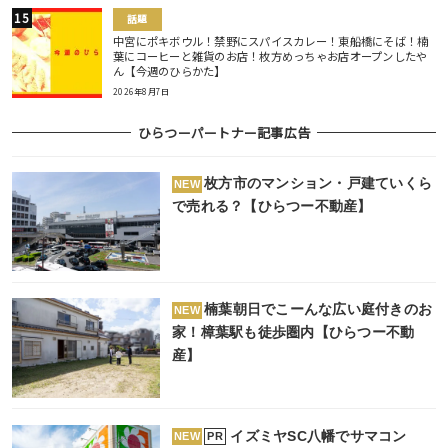
話題
中宮にポキボウル！禁野にスパイスカレー！東船橋にそば！楠
葉にコーヒーと雑貨のお店！枚方めっちゃお店オープンしたや
ん【今週のひらかた】
2026年8月7日
ひらつーパートナー記事広告
枚方市のマンション・戸建ていくら
NEW
で売れる？【ひらつー不動産】
楠葉朝日でこーんな広い庭付きのお
NEW
家！樟葉駅も徒歩圏内【ひらつー不動
産】
イズミヤSC八幡でサマコン
PR
NEW