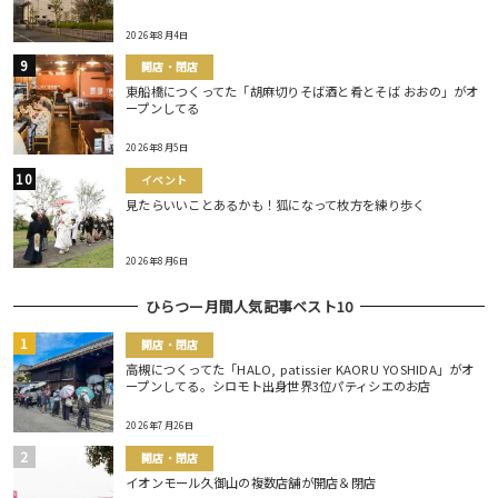
2026年8月4日
開店・閉店
東船橋につくってた「胡麻切りそば酒と肴とそば おおの」がオ
ープンしてる
2026年8月5日
イベント
見たらいいことあるかも！狐になって枚方を練り歩く
2026年8月6日
ひらつー月間人気記事ベスト10
開店・閉店
高槻につくってた「HALO, patissier KAORU YOSHIDA」がオ
ープンしてる。シロモト出身世界3位パティシエのお店
2026年7月26日
開店・閉店
イオンモール久御山の複数店舗が開店＆閉店