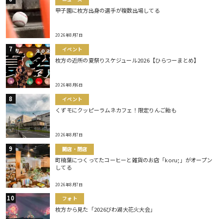
甲子園に枚方出身の選手が複数出場してる
2026年8月7日
イベント
枚方の近所の夏祭りスケジュール2026【ひらつーまとめ】
2026年8月6日
イベント
くずモにクッピーラムネカフェ！限定りんご飴も
2026年8月7日
開店・閉店
町楠葉につくってたコーヒーと雑貨のお店「koru;」がオープン
してる
2026年8月7日
フォト
枚方から見た「2026びわ湖大花火大会」