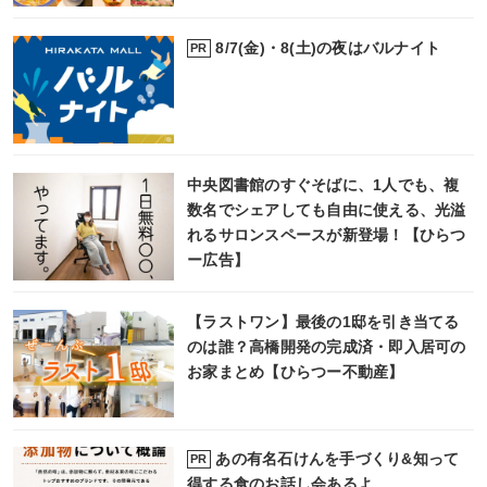
8/7(金)・8(土)の夜はバルナイト
PR
中央図書館のすぐそばに、1人でも、複
数名でシェアしても自由に使える、光溢
れるサロンスペースが新登場！【ひらつ
ー広告】
【ラストワン】最後の1邸を引き当てる
のは誰？高橋開発の完成済・即入居可の
お家まとめ【ひらつー不動産】
あの有名石けんを手づくり&知って
PR
得する食のお話し会あるよ