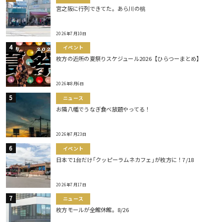
宮之阪に行列できてた。あら川の桃
2026年7月10日
イベント
枚方の近所の夏祭りスケジュール2026【ひらつーまとめ】
2026年8月6日
ニュース
お隣八幡でうなぎ食べ放題やってる！
2026年7月23日
イベント
日本で1台だけ｢クッピーラムネカフェ｣が枚方に！7/18
2026年7月17日
ニュース
枚方モールが全館休館。8/26