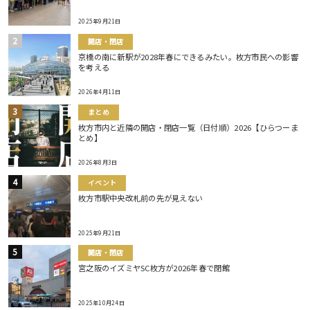
2025年9月21日
開店・閉店
京橋の南に新駅が2028年春にできるみたい。枚方市民への影響
を考える
2026年4月11日
まとめ
枚方市内と近隣の開店・閉店一覧（日付順）2026【ひらつーま
とめ】
2026年8月3日
イベント
枚方市駅中央改札前の先が見えない
2025年9月21日
開店・閉店
宮之阪のイズミヤSC枚方が2026年春で閉館
2025年10月24日