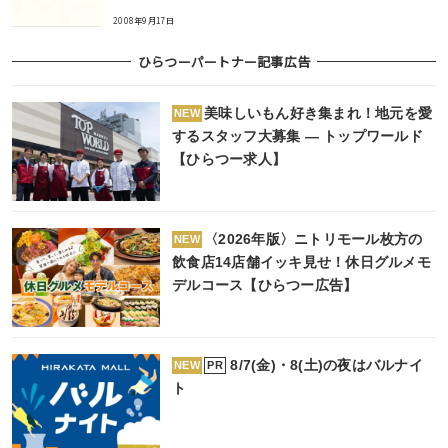
2008年9月17日
ひらつーパートナー記事広告
美味しいもん好き集まれ！地元を愛
NEW
するスタッフ大募集 ― トップワールド
【ひらつー求人】
〈2026年版〉ニトリモール枚方の
NEW
飲食店14店舗イッキ見せ！休日グルメモ
デルコース【ひらつー広告】
8/7(金)・8(土)の夜はバルナイ
PR
NEW
ト