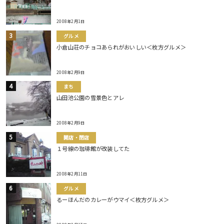
2008年2月1日
グルメ
小倉山荘のチョコあられがおいしい＜枚方グルメ＞
2008年2月9日
まち
山田池公園の雪景色とアレ
2008年2月9日
開店・閉店
１号線の珈琲館が改装してた
2008年2月11日
グルメ
るーほんだのカレーがウマイ＜枚方グルメ＞