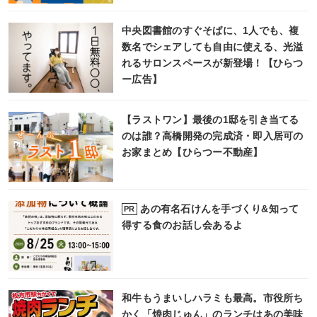
中央図書館のすぐそばに、1人でも、複
数名でシェアしても自由に使える、光溢
れるサロンスペースが新登場！【ひらつ
ー広告】
【ラストワン】最後の1邸を引き当てる
のは誰？高橋開発の完成済・即入居可の
お家まとめ【ひらつー不動産】
あの有名石けんを手づくり&知って
PR
得する食のお話し会あるよ
和牛もうまいしハラミも最高。市役所ち
かく「焼肉じゅん」のランチはあの美味