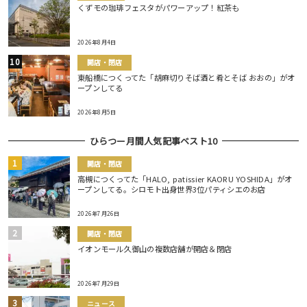
くずモの珈琲フェスタがパワーアップ！紅茶も
2026年8月4日
開店・閉店
東船橋につくってた「胡麻切りそば酒と肴とそば おおの」がオ
ープンしてる
2026年8月5日
ひらつー月間人気記事ベスト10
開店・閉店
高槻につくってた「HALO, patissier KAORU YOSHIDA」がオ
ープンしてる。シロモト出身世界3位パティシエのお店
2026年7月26日
開店・閉店
イオンモール久御山の複数店舗が開店＆閉店
2026年7月29日
ニュース