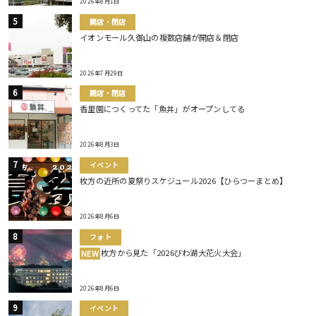
2026年8月1日
開店・閉店
イオンモール久御山の複数店舗が開店＆閉店
2026年7月29日
開店・閉店
香里園につくってた「魚丼」がオープンしてる
2026年8月3日
イベント
枚方の近所の夏祭りスケジュール2026【ひらつーまとめ】
2026年8月6日
フォト
枚方から見た「2026びわ湖大花火大会」
NEW
2026年8月6日
イベント