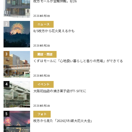
枚方モールが全館休館。8/26
2026年8月3日
ニュース
8/5枚方から花火見えるかも
2026年8月2日
開店・閉店
くずはモールに「心地良い暮らしと香りの売場」ができてる
2026年8月2日
イベント
大阪初出店の焼き菓子店がT-SITEに
2026年8月1日
フォト
枚方から見た「2026びわ湖大花火大会」