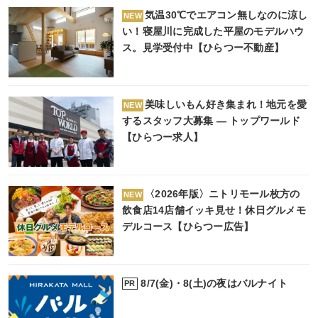
気温30℃でエアコン無しなのに涼し
NEW
い！寝屋川に完成した平屋のモデルハウ
ス。見学受付中【ひらつー不動産】
美味しいもん好き集まれ！地元を愛
NEW
するスタッフ大募集 ― トップワールド
【ひらつー求人】
〈2026年版〉ニトリモール枚方の
NEW
飲食店14店舗イッキ見せ！休日グルメモ
デルコース【ひらつー広告】
8/7(金)・8(土)の夜はバルナイト
PR