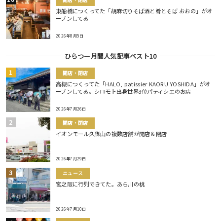
東船橋につくってた「胡麻切りそば酒と肴とそば おおの」がオ
ープンしてる
2026年8月5日
ひらつー月間人気記事ベスト10
開店・閉店
高槻につくってた「HALO, patissier KAORU YOSHIDA」がオ
ープンしてる。シロモト出身世界3位パティシエのお店
2026年7月26日
開店・閉店
イオンモール久御山の複数店舗が開店＆閉店
2026年7月29日
ニュース
宮之阪に行列できてた。あら川の桃
2026年7月10日