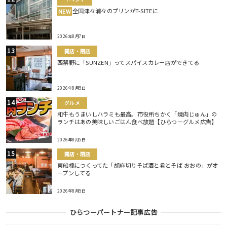
全国津々浦々のプリンがT-SITEに
NEW
2026年8月7日
開店・閉店
西禁野に「SUNZEN」ってスパイスカレー店ができてる
2026年8月5日
グルメ
和牛もうまいしハラミも最高。市役所ちかく「焼肉じゅん」の
ランチはあの美味しいごはん食べ放題【ひらつーグルメ広告】
2026年8月5日
開店・閉店
東船橋につくってた「胡麻切りそば酒と肴とそば おおの」がオ
ープンしてる
2026年8月5日
ひらつーパートナー記事広告