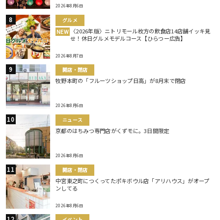
2026年8月6日
グルメ
〈2026年版〉ニトリモール枚方の飲食店14店舗イッキ見
NEW
せ！休日グルメモデルコース【ひらつー広告】
2026年8月7日
開店・閉店
牧野本町の「フルーツショップ日高」が8月末で閉店
2026年8月6日
ニュース
京都のはちみつ専門店がくずモに。3日間限定
2026年8月6日
開店・閉店
中宮東之町につくってたポキボウル店「アリハウス」がオープ
ンしてる
2026年8月6日
イベント