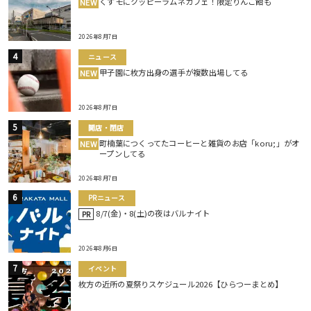
くずモにクッピーラムネカフェ！限定りんご飴も
NEW
2026年8月7日
ニュース
甲子園に枚方出身の選手が複数出場してる
NEW
2026年8月7日
開店・閉店
町楠葉につくってたコーヒーと雑貨のお店「koru;」がオ
NEW
ープンしてる
2026年8月7日
PRニュース
8/7(金)・8(土)の夜はバルナイト
PR
2026年8月6日
イベント
枚方の近所の夏祭りスケジュール2026【ひらつーまとめ】