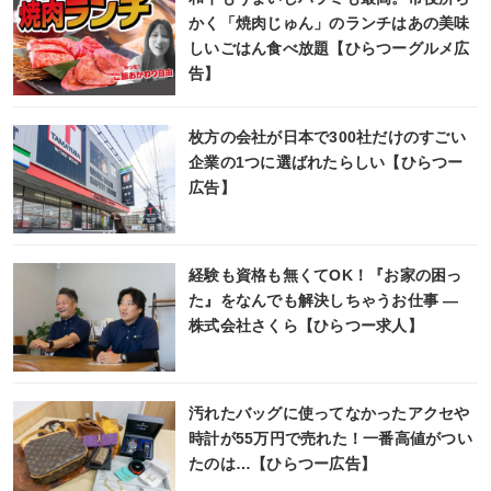
かく「焼肉じゅん」のランチはあの美味
しいごはん食べ放題【ひらつーグルメ広
告】
枚方の会社が日本で300社だけのすごい
企業の1つに選ばれたらしい【ひらつー
広告】
経験も資格も無くてOK！『お家の困っ
た』をなんでも解決しちゃうお仕事 ―
株式会社さくら【ひらつー求人】
汚れたバッグに使ってなかったアクセや
時計が55万円で売れた！一番高値がつい
たのは…【ひらつー広告】