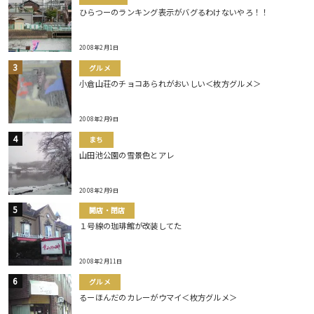
ひらつーのランキング表示がバグるわけないやろ！！
2008年2月1日
グルメ
小倉山荘のチョコあられがおいしい＜枚方グルメ＞
2008年2月9日
まち
山田池公園の雪景色とアレ
2008年2月9日
開店・閉店
１号線の珈琲館が改装してた
2008年2月11日
グルメ
るーほんだのカレーがウマイ＜枚方グルメ＞