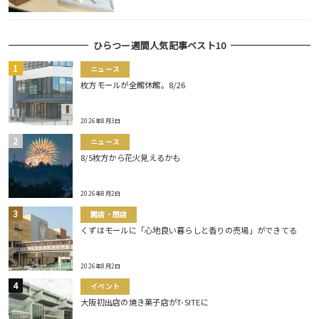
ひらつー週間人気記事ベスト10
ニュース
枚方モールが全館休館。8/26
2026年8月3日
ニュース
8/5枚方から花火見えるかも
2026年8月2日
開店・閉店
くずはモールに「心地良い暮らしと香りの売場」ができてる
2026年8月2日
イベント
大阪初出店の焼き菓子店がT-SITEに