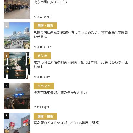
枚方市駅に人すんごい
2025年9月21日
開店・閉店
京橋の南に新駅が2028年春にできるみたい。枚方市民への影響
を考える
2026年4月11日
まとめ
枚方市内と近隣の開店・閉店一覧（日付順）2026【ひらつーま
とめ】
2026年8月3日
イベント
枚方市駅中央改札前の先が見えない
2025年9月21日
開店・閉店
宮之阪のイズミヤSC枚方が2026年春で閉館