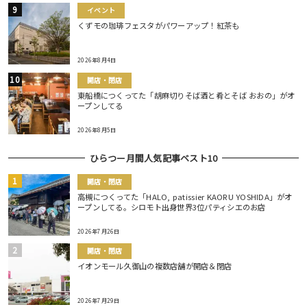
イベント
くずモの珈琲フェスタがパワーアップ！紅茶も
2026年8月4日
開店・閉店
東船橋につくってた「胡麻切りそば酒と肴とそば おおの」がオ
ープンしてる
2026年8月5日
ひらつー月間人気記事ベスト10
開店・閉店
高槻につくってた「HALO, patissier KAORU YOSHIDA」がオ
ープンしてる。シロモト出身世界3位パティシエのお店
2026年7月26日
開店・閉店
イオンモール久御山の複数店舗が開店＆閉店
2026年7月29日