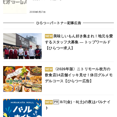
2008年9月17日
ひらつーパートナー記事広告
美味しいもん好き集まれ！地元を愛
NEW
するスタッフ大募集 ― トップワールド
【ひらつー求人】
〈2026年版〉ニトリモール枚方の
NEW
飲食店14店舗イッキ見せ！休日グルメモ
デルコース【ひらつー広告】
8/7(金)・8(土)の夜はバルナイ
PR
NEW
ト