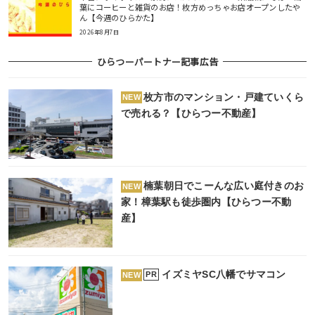
葉にコーヒーと雑貨のお店！枚方めっちゃお店オープンしたや
ん【今週のひらかた】
2026年8月7日
ひらつーパートナー記事広告
枚方市のマンション・戸建ていくら
NEW
で売れる？【ひらつー不動産】
楠葉朝日でこーんな広い庭付きのお
NEW
家！樟葉駅も徒歩圏内【ひらつー不動
産】
イズミヤSC八幡でサマコン
PR
NEW