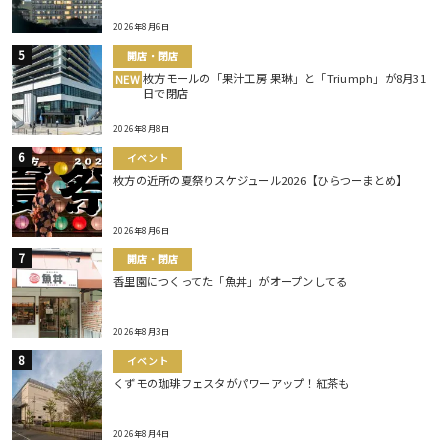
2026年8月6日
開店・閉店
枚方モールの「果汁工房 果琳」と「Triumph」が8月31
NEW
日で閉店
2026年8月8日
イベント
枚方の近所の夏祭りスケジュール2026【ひらつーまとめ】
2026年8月6日
開店・閉店
香里園につくってた「魚丼」がオープンしてる
2026年8月3日
イベント
くずモの珈琲フェスタがパワーアップ！紅茶も
2026年8月4日