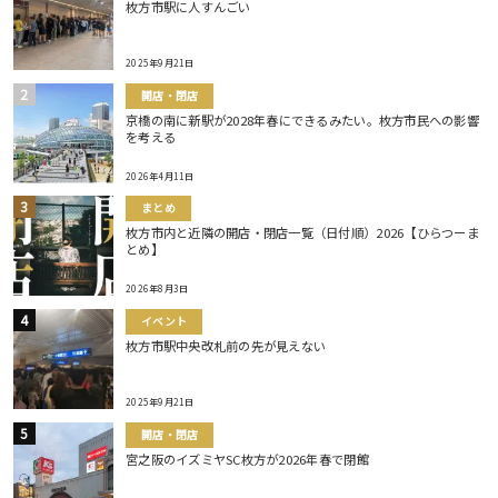
枚方市駅に人すんごい
2025年9月21日
開店・閉店
京橋の南に新駅が2028年春にできるみたい。枚方市民への影響
を考える
2026年4月11日
まとめ
枚方市内と近隣の開店・閉店一覧（日付順）2026【ひらつーま
とめ】
2026年8月3日
イベント
枚方市駅中央改札前の先が見えない
2025年9月21日
開店・閉店
宮之阪のイズミヤSC枚方が2026年春で閉館