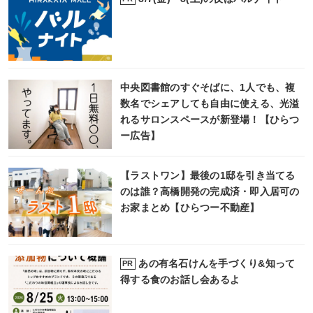
中央図書館のすぐそばに、1人でも、複
数名でシェアしても自由に使える、光溢
れるサロンスペースが新登場！【ひらつ
ー広告】
【ラストワン】最後の1邸を引き当てる
のは誰？高橋開発の完成済・即入居可の
お家まとめ【ひらつー不動産】
あの有名石けんを手づくり&知って
PR
得する食のお話し会あるよ