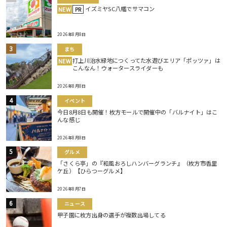
イズミヤSC八幡でサマコン
NEW
PR
2026年8月8日
まち
打上川治水緑地につくってた水遊びエリア「ポッツァ」は
NEW
こんなん！ウォータースライダーも
2026年8月8日
イベント
今日8月8日も開催！枚方モールで開催中の「バルナイト」はこ
んな感じ
2026年8月8日
グルメ
「さくら亭」の『和風おろしハンバーグランチ』（枚方市香里
ケ丘）【ひらつーグルメ】
2026年8月7日
ニュース
甲子園に枚方出身の選手が複数出場してる