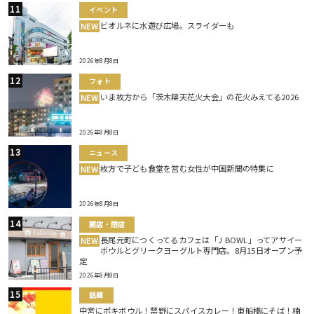
イベント
ビオルネに水遊び広場。スライダーも
NEW
2026年8月8日
フォト
いま枚方から「茨木辯天花火大会」の花火みえてる2026
NEW
2026年8月8日
ニュース
枚方で子ども食堂を営む女性が中国新聞の特集に
NEW
2026年8月8日
開店・閉店
長尾元町につくってるカフェは「J BOWL」ってアサイー
NEW
ボウルとグリークヨーグルト専門店。8月15日オープン予
定
2026年8月8日
話題
中宮にポキボウル！禁野にスパイスカレー！東船橋にそば！楠