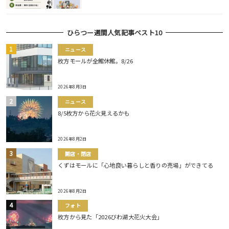
ひらつー週間人気記事ベスト10
ニュース
枚方モールが全館休館。8/26
2026年8月3日
ニュース
8/5枚方から花火見えるかも
2026年8月2日
開店・閉店
くずはモールに「心地良い暮らしと香りの売場」ができてる
2026年8月2日
フォト
枚方から見た「2026びわ湖大花火大会」