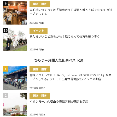
開店・閉店
東船橋につくってた「胡麻切りそば酒と肴とそば おおの」がオ
ープンしてる
2026年8月5日
イベント
見たらいいことあるかも！狐になって枚方を練り歩く
2026年8月6日
ひらつー月間人気記事ベスト10
開店・閉店
高槻につくってた「HALO, patissier KAORU YOSHIDA」がオ
ープンしてる。シロモト出身世界3位パティシエのお店
2026年7月26日
開店・閉店
イオンモール久御山の複数店舗が開店＆閉店
2026年7月29日