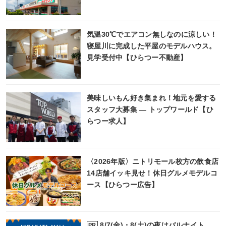
気温30℃でエアコン無しなのに涼しい！
寝屋川に完成した平屋のモデルハウス。
見学受付中【ひらつー不動産】
美味しいもん好き集まれ！地元を愛する
スタッフ大募集 ― トップワールド【ひ
らつー求人】
〈2026年版〉ニトリモール枚方の飲食店
14店舗イッキ見せ！休日グルメモデルコ
ース【ひらつー広告】
8/7(金)・8(土)の夜はバルナイト
PR