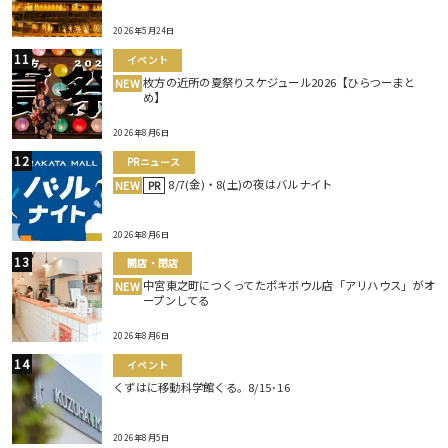
2026年5月24日
イベント
枚方の近所の夏祭りスケジュール2026【ひらつーまと
NEW
め】
2026年8月6日
PRニュース
8/7(金)・8(土)の夜はバルナイト
NEW
PR
2026年8月6日
開店・閉店
中宮東之町につくってたポキボウル店「アリハウス」がオ
NEW
ープンしてる
2026年8月6日
イベント
くずはに移動科学館くる。8/15･16
2026年8月5日