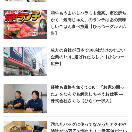
和牛もうまいしハラミも最高。市役所ち
かく「焼肉じゅん」のランチはあの美味
しいごはん食べ放題【ひらつーグルメ広
告】
枚方の会社が日本で300社だけのすごい
企業の1つに選ばれたらしい【ひらつー
広告】
経験も資格も無くてOK！『お家の困っ
た』をなんでも解決しちゃうお仕事 ―
株式会社さくら【ひらつー求人】
汚れたバッグに使ってなかったアクセや
時計が55万円で売れた！一番高値がつい