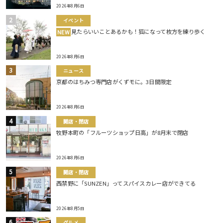
2026年8月6日
イベント
見たらいいことあるかも！狐になって枚方を練り歩く
NEW
2026年8月6日
ニュース
京都のはちみつ専門店がくずモに。3日間限定
2026年8月6日
開店・閉店
牧野本町の「フルーツショップ日高」が8月末で閉店
2026年8月6日
開店・閉店
西禁野に「SUNZEN」ってスパイスカレー店ができてる
2026年8月5日
グルメ