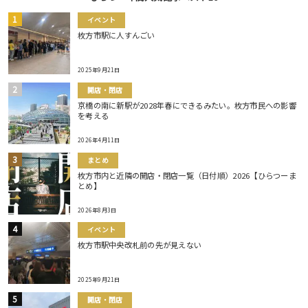
イベント
枚方市駅に人すんごい
2025年9月21日
開店・閉店
京橋の南に新駅が2028年春にできるみたい。枚方市民への影響
を考える
2026年4月11日
まとめ
枚方市内と近隣の開店・閉店一覧（日付順）2026【ひらつーま
とめ】
2026年8月3日
イベント
枚方市駅中央改札前の先が見えない
2025年9月21日
開店・閉店