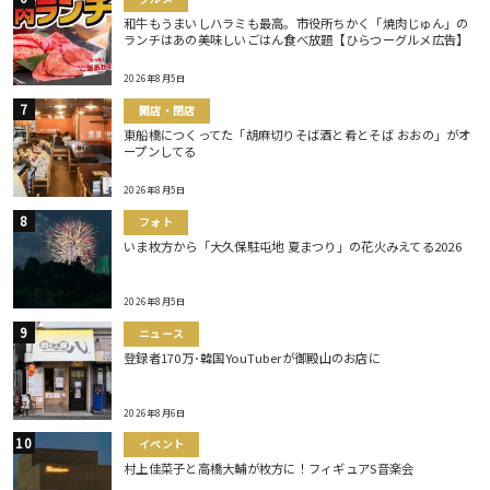
和牛もうまいしハラミも最高。市役所ちかく「焼肉じゅん」の
ランチはあの美味しいごはん食べ放題【ひらつーグルメ広告】
2026年8月5日
開店・閉店
東船橋につくってた「胡麻切りそば酒と肴とそば おおの」がオ
ープンしてる
2026年8月5日
フォト
いま枚方から「大久保駐屯地 夏まつり」の花火みえてる2026
2026年8月5日
ニュース
登録者170万･韓国YouTuberが御殿山のお店に
2026年8月6日
イベント
村上佳菜子と高橋大輔が枚方に！フィギュアS音楽会