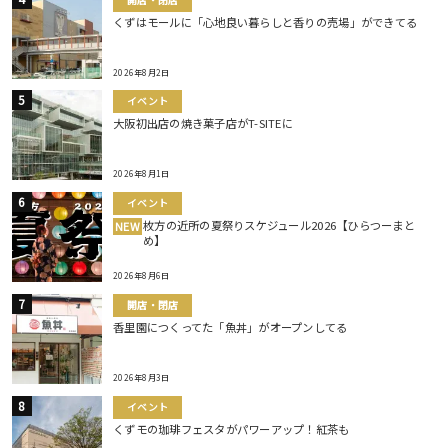
くずはモールに「心地良い暮らしと香りの売場」ができてる
2026年8月2日
イベント
大阪初出店の焼き菓子店がT-SITEに
2026年8月1日
イベント
枚方の近所の夏祭りスケジュール2026【ひらつーまと
NEW
め】
2026年8月6日
開店・閉店
香里園につくってた「魚丼」がオープンしてる
2026年8月3日
イベント
くずモの珈琲フェスタがパワーアップ！紅茶も