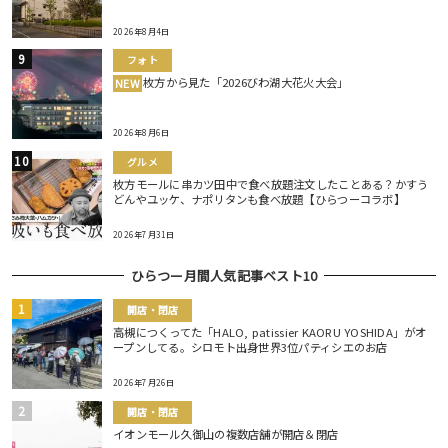
2026年8月4日
フォト
枚方から見た「2026びわ湖大花火大会」
NEW
2026年8月6日
グルメ
枚方モールに串カツ田中で食べ放題注文したことある？かすう
どんやユッケ、ナポリタンも食べ放題【ひらつーコラボ】
2026年7月31日
ひらつー月間人気記事ベスト10
開店・閉店
高槻につくってた「HALO, patissier KAORU YOSHIDA」がオ
ープンしてる。シロモト出身世界3位パティシエのお店
2026年7月26日
開店・閉店
イオンモール久御山の複数店舗が開店＆閉店