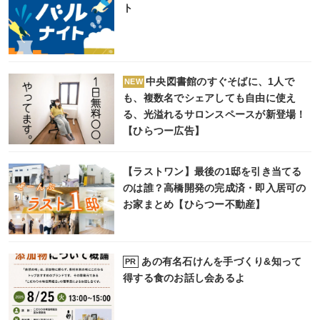
ト
中央図書館のすぐそばに、1人で
NEW
も、複数名でシェアしても自由に使え
る、光溢れるサロンスペースが新登場！
【ひらつー広告】
【ラストワン】最後の1邸を引き当てる
のは誰？高橋開発の完成済・即入居可の
お家まとめ【ひらつー不動産】
あの有名石けんを手づくり&知って
PR
得する食のお話し会あるよ