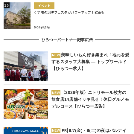
イベント
くずモの珈琲フェスタがパワーアップ！紅茶も
2026年8月4日
ひらつーパートナー記事広告
美味しいもん好き集まれ！地元を愛
NEW
するスタッフ大募集 ― トップワールド
【ひらつー求人】
〈2026年版〉ニトリモール枚方の
NEW
飲食店14店舗イッキ見せ！休日グルメモ
デルコース【ひらつー広告】
8/7(金)・8(土)の夜はバルナイ
PR
NEW