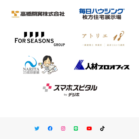
Twitter
Facebook
Instagram
LINE
You Tube
TikTok