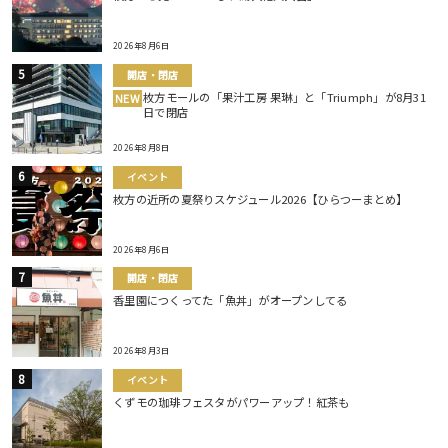
2026年8月6日
開店・閉店
枚方モールの「果汁工房 果琳」と「Triumph」が8月31
NEW
日で閉店
2026年8月8日
イベント
枚方の近所の夏祭りスケジュール2026【ひらつーまとめ】
2026年8月6日
開店・閉店
香里園につくってた「魚丼」がオープンしてる
2026年8月3日
イベント
くずモの珈琲フェスタがパワーアップ！紅茶も