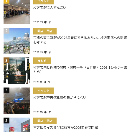
イベント
枚方市駅に人すんごい
2025年9月21日
開店・閉店
京橋の南に新駅が2028年春にできるみたい。枚方市民への影響
を考える
2026年4月11日
まとめ
枚方市内と近隣の開店・閉店一覧（日付順）2026【ひらつーま
とめ】
2026年8月3日
イベント
枚方市駅中央改札前の先が見えない
2025年9月21日
開店・閉店
宮之阪のイズミヤSC枚方が2026年春で閉館