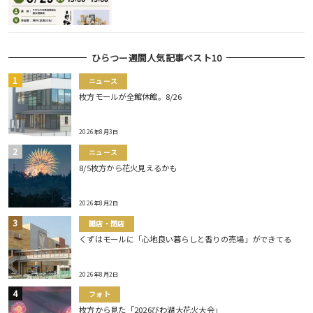
ひらつー週間人気記事ベスト10
ニュース
枚方モールが全館休館。8/26
2026年8月3日
ニュース
8/5枚方から花火見えるかも
2026年8月2日
開店・閉店
くずはモールに「心地良い暮らしと香りの売場」ができてる
2026年8月2日
フォト
枚方から見た「2026びわ湖大花火大会」