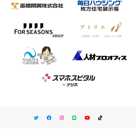
Twitter
Facebook
Instagram
LINE
You Tube
TikTok