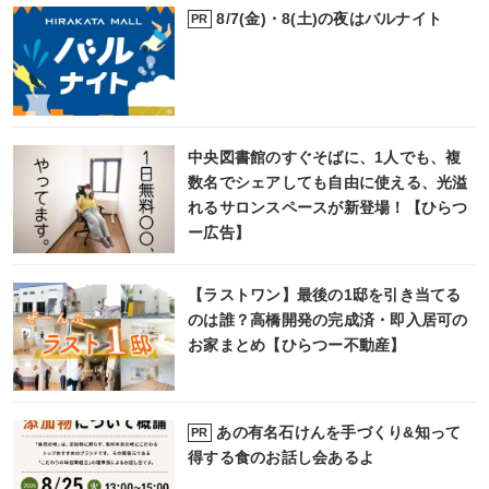
8/7(金)・8(土)の夜はバルナイト
PR
中央図書館のすぐそばに、1人でも、複
数名でシェアしても自由に使える、光溢
れるサロンスペースが新登場！【ひらつ
ー広告】
【ラストワン】最後の1邸を引き当てる
のは誰？高橋開発の完成済・即入居可の
お家まとめ【ひらつー不動産】
あの有名石けんを手づくり&知って
PR
得する食のお話し会あるよ