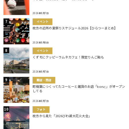
2026年8月7日
イベント
枚方の近所の夏祭りスケジュール2026【ひらつーまとめ】
2026年8月6日
イベント
くずモにクッピーラムネカフェ！限定りんご飴も
2026年8月7日
開店・閉店
町楠葉につくってたコーヒーと雑貨のお店「koru;」がオープン
してる
2026年8月7日
フォト
枚方から見た「2026びわ湖大花火大会」