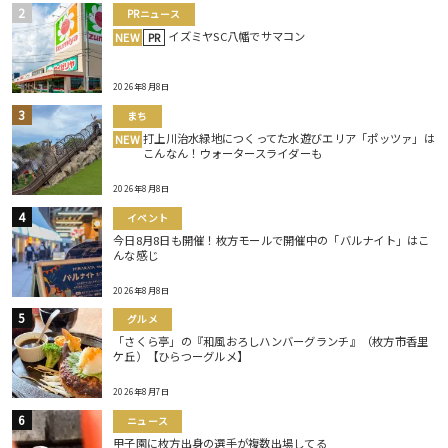
PRニュース
イズミヤSC八幡でサマコン
NEW
PR
2026年8月8日
まち
打上川治水緑地につくってた水遊びエリア「ポッツァ」は
NEW
こんなん！ウォータースライダーも
2026年8月8日
イベント
今日8月8日も開催！枚方モールで開催中の「バルナイト」はこ
んな感じ
2026年8月8日
グルメ
「さくら亭」の『和風おろしハンバーグランチ』（枚方市香里
ケ丘）【ひらつーグルメ】
2026年8月7日
ニュース
甲子園に枚方出身の選手が複数出場してる