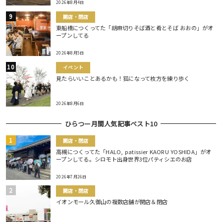
2026年8月4日
開店・閉店
東船橋につくってた「胡麻切りそば酒と肴とそば おおの」がオ
ープンしてる
2026年8月5日
イベント
見たらいいことあるかも！狐になって枚方を練り歩く
2026年8月6日
ひらつー月間人気記事ベスト10
開店・閉店
高槻につくってた「HALO, patissier KAORU YOSHIDA」がオ
ープンしてる。シロモト出身世界3位パティシエのお店
2026年7月26日
開店・閉店
イオンモール久御山の複数店舗が開店＆閉店