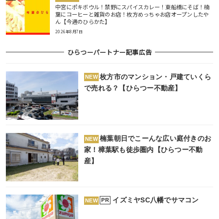
中宮にポキボウル！禁野にスパイスカレー！東船橋にそば！楠
葉にコーヒーと雑貨のお店！枚方めっちゃお店オープンしたや
ん【今週のひらかた】
2026年8月7日
ひらつーパートナー記事広告
枚方市のマンション・戸建ていくら
NEW
で売れる？【ひらつー不動産】
楠葉朝日でこーんな広い庭付きのお
NEW
家！樟葉駅も徒歩圏内【ひらつー不動
産】
イズミヤSC八幡でサマコン
PR
NEW