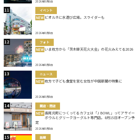
2026年8月6日
イベント
ビオルネに水遊び広場。スライダーも
NEW
2026年8月8日
フォト
いま枚方から「茨木辯天花火大会」の花火みえてる2026
NEW
2026年8月8日
ニュース
枚方で子ども食堂を営む女性が中国新聞の特集に
NEW
2026年8月8日
開店・閉店
長尾元町につくってるカフェは「J BOWL」ってアサイー
NEW
ボウルとグリークヨーグルト専門店。8月15日オープン予
定
2026年8月8日
話題