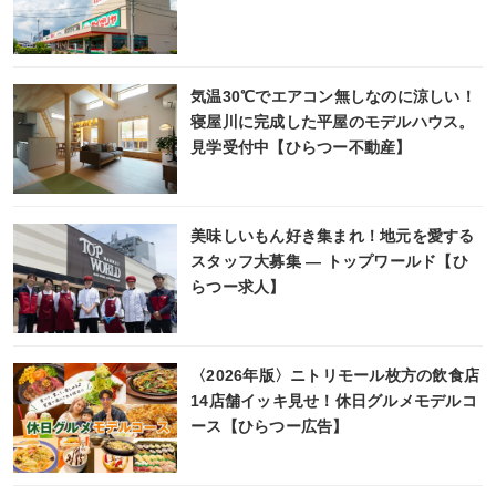
気温30℃でエアコン無しなのに涼しい！
寝屋川に完成した平屋のモデルハウス。
見学受付中【ひらつー不動産】
美味しいもん好き集まれ！地元を愛する
スタッフ大募集 ― トップワールド【ひ
らつー求人】
〈2026年版〉ニトリモール枚方の飲食店
14店舗イッキ見せ！休日グルメモデルコ
ース【ひらつー広告】