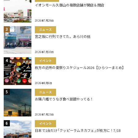
イオンモール久御山の複数店舗が開店＆閉店
2026年7月29日
ニュース
宮之阪に行列できてた。あら川の桃
2026年7月10日
イベント
枚方の近所の夏祭りスケジュール2026【ひらつーまとめ】
2026年8月6日
ニュース
お隣八幡でうなぎ食べ放題やってる！
2026年7月23日
イベント
日本で1台だけ｢クッピーラムネカフェ｣が枚方に！7/18