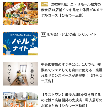
〈2026年版〉ニトリモール枚方の
NEW
飲食店14店舗イッキ見せ！休日グルメモ
デルコース【ひらつー広告】
8/7(金)・8(土)の夜はバルナイト
PR
中央図書館のすぐそばに、1人でも、複
数名でシェアしても自由に使える、光溢
れるサロンスペースが新登場！【ひらつ
ー広告】
【ラストワン】最後の1邸を引き当てる
のは誰？高橋開発の完成済・即入居可の
お家まとめ【ひらつー不動産】