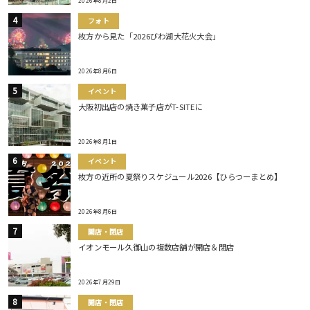
2026年8月2日
フォト
枚方から見た「2026びわ湖大花火大会」
2026年8月6日
イベント
大阪初出店の焼き菓子店がT-SITEに
2026年8月1日
イベント
枚方の近所の夏祭りスケジュール2026【ひらつーまとめ】
2026年8月6日
開店・閉店
イオンモール久御山の複数店舗が開店＆閉店
2026年7月29日
開店・閉店