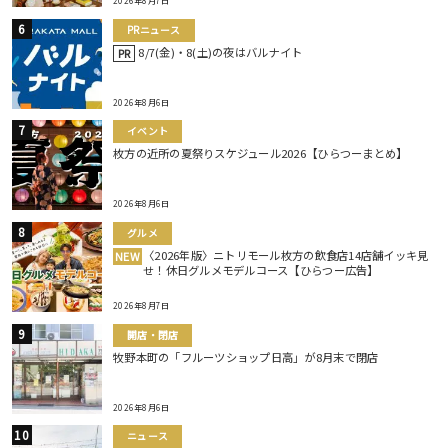
2026年8月7日
PRニュース
8/7(金)・8(土)の夜はバルナイト
PR
2026年8月6日
イベント
枚方の近所の夏祭りスケジュール2026【ひらつーまとめ】
2026年8月6日
グルメ
〈2026年版〉ニトリモール枚方の飲食店14店舗イッキ見
NEW
せ！休日グルメモデルコース【ひらつー広告】
2026年8月7日
開店・閉店
牧野本町の「フルーツショップ日高」が8月末で閉店
2026年8月6日
ニュース