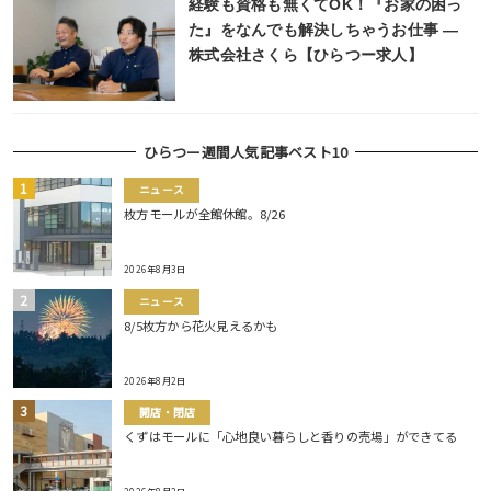
経験も資格も無くてOK！『お家の困っ
た』をなんでも解決しちゃうお仕事 ―
株式会社さくら【ひらつー求人】
ひらつー週間人気記事ベスト10
ニュース
枚方モールが全館休館。8/26
2026年8月3日
ニュース
8/5枚方から花火見えるかも
2026年8月2日
開店・閉店
くずはモールに「心地良い暮らしと香りの売場」ができてる