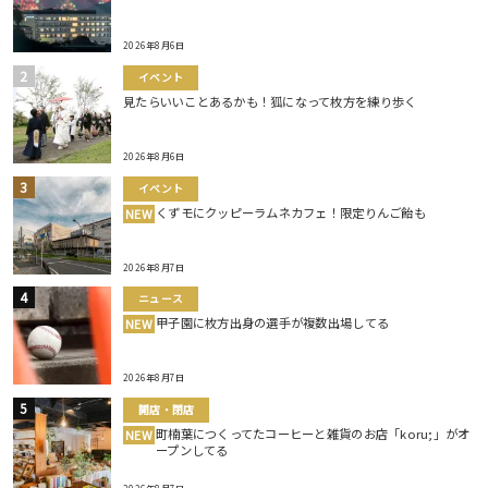
2026年8月6日
イベント
見たらいいことあるかも！狐になって枚方を練り歩く
2026年8月6日
イベント
くずモにクッピーラムネカフェ！限定りんご飴も
NEW
2026年8月7日
ニュース
甲子園に枚方出身の選手が複数出場してる
NEW
2026年8月7日
開店・閉店
町楠葉につくってたコーヒーと雑貨のお店「koru;」がオ
NEW
ープンしてる