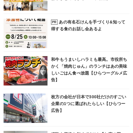
あの有名石けんを手づくり&知って
PR
得する食のお話し会あるよ
和牛もうまいしハラミも最高。市役所ち
かく「焼肉じゅん」のランチはあの美味
しいごはん食べ放題【ひらつーグルメ広
告】
枚方の会社が日本で300社だけのすごい
企業の1つに選ばれたらしい【ひらつー
広告】