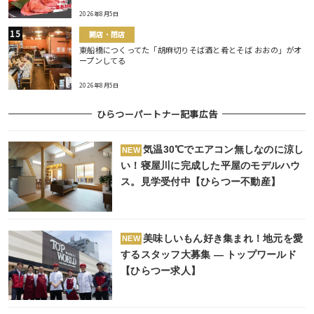
2026年8月5日
開店・閉店
東船橋につくってた「胡麻切りそば酒と肴とそば おおの」がオ
ープンしてる
2026年8月5日
ひらつーパートナー記事広告
気温30℃でエアコン無しなのに涼し
NEW
い！寝屋川に完成した平屋のモデルハウ
ス。見学受付中【ひらつー不動産】
美味しいもん好き集まれ！地元を愛
NEW
するスタッフ大募集 ― トップワールド
【ひらつー求人】