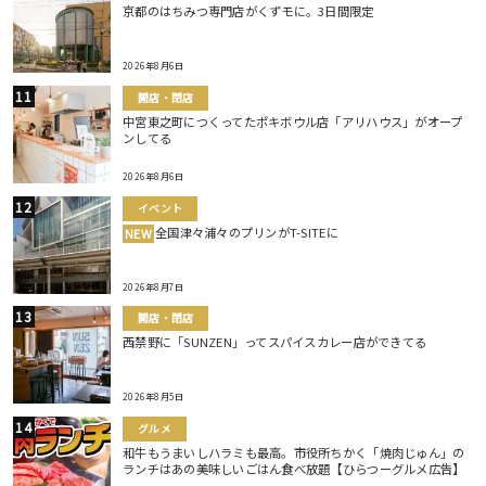
京都のはちみつ専門店がくずモに。3日間限定
2026年8月6日
開店・閉店
中宮東之町につくってたポキボウル店「アリハウス」がオープ
ンしてる
2026年8月6日
イベント
全国津々浦々のプリンがT-SITEに
NEW
2026年8月7日
開店・閉店
西禁野に「SUNZEN」ってスパイスカレー店ができてる
2026年8月5日
グルメ
和牛もうまいしハラミも最高。市役所ちかく「焼肉じゅん」の
ランチはあの美味しいごはん食べ放題【ひらつーグルメ広告】