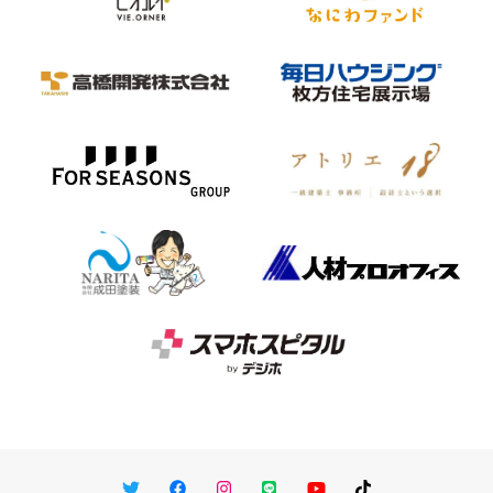
Twitter
Facebook
Instagram
LINE
You Tube
TikTok