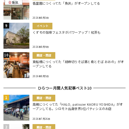
香里園につくってた「魚丼」がオープンしてる
2026年8月3日
イベント
くずモの珈琲フェスタがパワーアップ！紅茶も
2026年8月4日
開店・閉店
東船橋につくってた「胡麻切りそば酒と肴とそば おおの」がオ
ープンしてる
2026年8月5日
ひらつー月間人気記事ベスト10
開店・閉店
高槻につくってた「HALO, patissier KAORU YOSHIDA」がオ
ープンしてる。シロモト出身世界3位パティシエのお店
2026年7月26日
開店・閉店