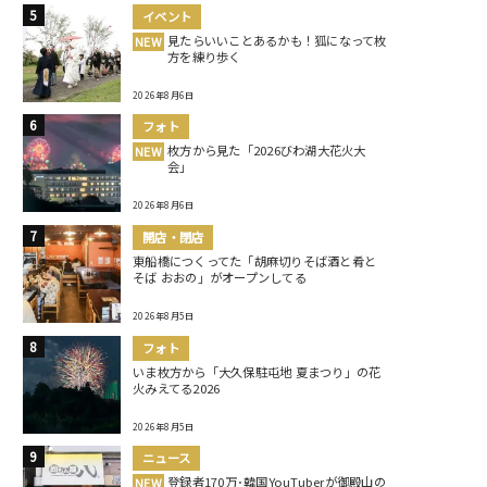
イベント
見たらいいことあるかも！狐になって枚
NEW
方を練り歩く
2026年8月6日
フォト
枚方から見た「2026びわ湖大花火大
NEW
会」
2026年8月6日
開店・閉店
東船橋につくってた「胡麻切りそば酒と肴と
そば おおの」がオープンしてる
2026年8月5日
フォト
いま枚方から「大久保駐屯地 夏まつり」の花
火みえてる2026
2026年8月5日
ニュース
登録者170万･韓国YouTuberが御殿山の
NEW