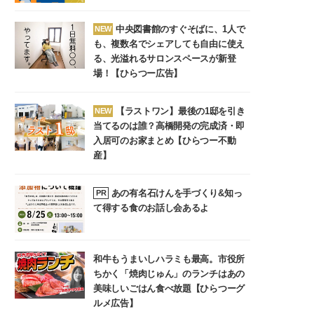
中央図書館のすぐそばに、1人で
NEW
も、複数名でシェアしても自由に使え
る、光溢れるサロンスペースが新登
場！【ひらつー広告】
【ラストワン】最後の1邸を引き
NEW
当てるのは誰？高橋開発の完成済・即
入居可のお家まとめ【ひらつー不動
産】
あの有名石けんを手づくり&知っ
PR
て得する食のお話し会あるよ
和牛もうまいしハラミも最高。市役所
ちかく「焼肉じゅん」のランチはあの
美味しいごはん食べ放題【ひらつーグ
ルメ広告】