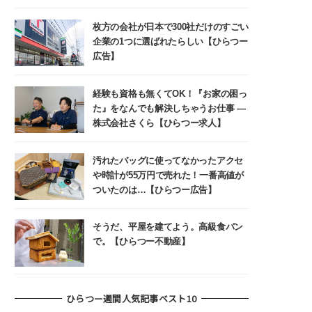
枚方の会社が日本で300社だけのすごい
企業の1つに選ばれたらしい【ひらつー
広告】
経験も資格も無くてOK！『お家の困っ
た』をなんでも解決しちゃうお仕事 ―
株式会社さくら【ひらつー求人】
汚れたバッグに使ってなかったアクセ
や時計が55万円で売れた！一番高値が
ついたのは…【ひらつー広告】
そうだ、平屋を建てよう。高級食パン
で。【ひらつー不動産】
ひらつー週間人気記事ベスト10