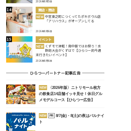
2026年8月5日
開店・閉店
中宮東之町につくってたポキボウル店
NEW
「アリハウス」がオープンしてる
2026年8月6日
イベント
くずモで津軽！南中振ではお祭り！水
NEW
鉄砲大会がくずはで【ひらつー的今週
末行きたいイベント】
2026年8月6日
ひらつーパートナー記事広告
〈2026年版〉ニトリモール枚方
NEW
の飲食店14店舗イッキ見せ！休日グル
メモデルコース【ひらつー広告】
8/7(金)・8(土)の夜はバルナイ
NEW
PR
ト