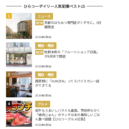
ひらつーデイリー人気記事ベスト15
ニュース
京都のはちみつ専門店がくずモに。3日
NEW
間限定
2026年8月6日
開店・閉店
牧野本町の「フルーツショップ日高」
NEW
が8月末で閉店
2026年8月6日
開店・閉店
西禁野に「SUNZEN」ってスパイスカレー店
ができてる
2026年8月5日
グルメ
和牛もうまいしハラミも最高。市役所ちかく
「焼肉じゅん」のランチはあの美味しいごは
ん食べ放題【ひらつーグルメ広告】
2026年8月5日