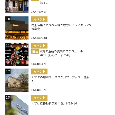
お店に
2026年8月6日
イベント
村上佳菜子と高橋大輔が枚方に！フィギュアS
音楽会
2026年5月24日
イベント
枚方の近所の夏祭りスケジュール
NEW
2026【ひらつーまとめ】
2026年8月6日
イベント
くずモの珈琲フェスタがパワーアップ！紅茶
も
2026年8月4日
イベント
くずはに移動科学館くる。8/15･16