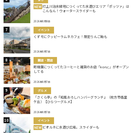
打上川治水緑地につくってた水遊びエリア「ポッツァ」は
NEW
こんなん！ウォータースライダーも
2026年8月8日
イベント
くずモにクッピーラムネカフェ！限定りんご飴も
2026年8月7日
開店・閉店
町楠葉につくってたコーヒーと雑貨のお店「koru;」がオープン
してる
2026年8月7日
グルメ
「さくら亭」の『和風おろしハンバーグランチ』（枚方市香里
ケ丘）【ひらつーグルメ】
2026年8月7日
イベント
ビオルネに水遊び広場。スライダーも
NEW