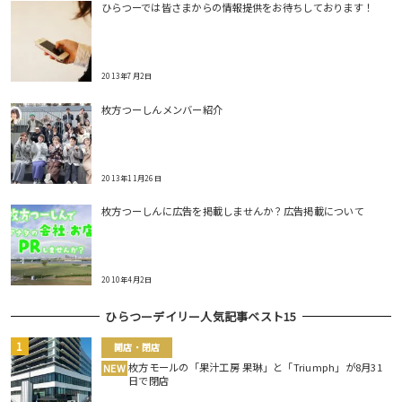
ひらつーでは皆さまからの情報提供をお待ちしております！
2013年7月2日
枚方つーしんメンバー紹介
2013年11月26日
枚方つーしんに広告を掲載しませんか？広告掲載について
2010年4月2日
ひらつーデイリー人気記事ベスト15
開店・閉店
枚方モールの「果汁工房 果琳」と「Triumph」が8月31
NEW
日で閉店