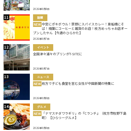
2026年8月8日
話題
中宮にポキボウル！禁野にスパイスカレー！東船橋にそ
NEW
ば！楠葉にコーヒーと雑貨のお店！枚方めっちゃお店オー
プンしたやん【今週のひらかた】
2026年8月7日
イベント
全国津々浦々のプリンがT-SITEに
2026年8月7日
ニュース
枚方で子ども食堂を営む女性が中国新聞の特集に
NEW
2026年8月8日
グルメ
「ナマステダワラギリ」の『Cランチ』（枚方市牧野下島
NEW
町）【ひらつーグルメ】
2026年8月8日