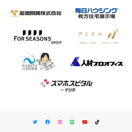
Twitter
Facebook
Instagram
LINE
You Tube
TikTok