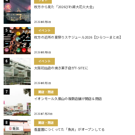
枚方から見た「2026びわ湖大花火大会」
2026年8月6日
イベント
枚方の近所の夏祭りスケジュール2026【ひらつーまとめ】
2026年8月6日
イベント
大阪初出店の焼き菓子店がT-SITEに
2026年8月1日
開店・閉店
イオンモール久御山の複数店舗が開店＆閉店
2026年7月29日
開店・閉店
香里園につくってた「魚丼」がオープンしてる