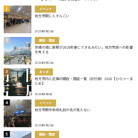
イベント
枚方市駅に人すんごい
2025年9月21日
開店・閉店
京橋の南に新駅が2028年春にできるみたい。枚方市民への影響
を考える
2026年4月11日
まとめ
枚方市内と近隣の開店・閉店一覧（日付順）2026【ひらつーま
とめ】
2026年8月3日
イベント
枚方市駅中央改札前の先が見えない
2025年9月21日
開店・閉店