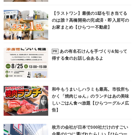
【ラストワン】最後の1邸を引き当てる
のは誰？高橋開発の完成済・即入居可の
お家まとめ【ひらつー不動産】
あの有名石けんを手づくり&知って
PR
得する食のお話し会あるよ
和牛もうまいしハラミも最高。市役所ち
かく「焼肉じゅん」のランチはあの美味
しいごはん食べ放題【ひらつーグルメ広
告】
枚方の会社が日本で300社だけのすごい
企業の1つに選ばれたらしい【ひらつー