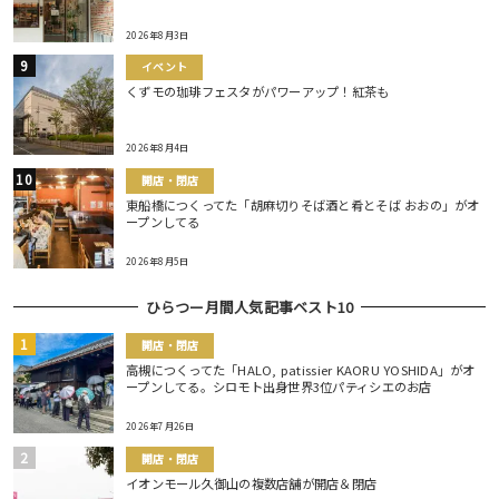
2026年8月3日
イベント
くずモの珈琲フェスタがパワーアップ！紅茶も
2026年8月4日
開店・閉店
東船橋につくってた「胡麻切りそば酒と肴とそば おおの」がオ
ープンしてる
2026年8月5日
ひらつー月間人気記事ベスト10
開店・閉店
高槻につくってた「HALO, patissier KAORU YOSHIDA」がオ
ープンしてる。シロモト出身世界3位パティシエのお店
2026年7月26日
開店・閉店
イオンモール久御山の複数店舗が開店＆閉店