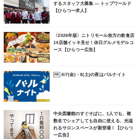
するスタッフ大募集 ― トップワールド
【ひらつー求人】
〈2026年版〉ニトリモール枚方の飲食店
14店舗イッキ見せ！休日グルメモデルコ
ース【ひらつー広告】
8/7(金)・8(土)の夜はバルナイト
PR
中央図書館のすぐそばに、1人でも、複
数名でシェアしても自由に使える、光溢
れるサロンスペースが新登場！【ひらつ
ー広告】