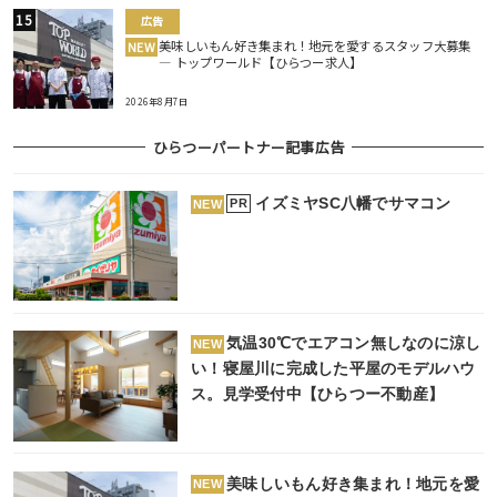
広告
美味しいもん好き集まれ！地元を愛するスタッフ大募集
NEW
― トップワールド【ひらつー求人】
2026年8月7日
ひらつーパートナー記事広告
イズミヤSC八幡でサマコン
PR
NEW
気温30℃でエアコン無しなのに涼し
NEW
い！寝屋川に完成した平屋のモデルハウ
ス。見学受付中【ひらつー不動産】
美味しいもん好き集まれ！地元を愛
NEW