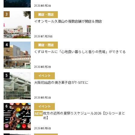
2026年8月2日
開店・閉店
イオンモール久御山の複数店舗が開店＆閉店
2026年7月29日
開店・閉店
くずはモールに「心地良い暮らしと香りの売場」ができてる
2026年8月2日
イベント
大阪初出店の焼き菓子店がT-SITEに
2026年8月1日
イベント
枚方の近所の夏祭りスケジュール2026【ひらつーまと
NEW
め】
2026年8月6日