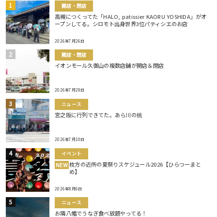
開店・閉店
高槻につくってた「HALO, patissier KAORU YOSHIDA」がオ
ープンしてる。シロモト出身世界3位パティシエのお店
2026年7月26日
開店・閉店
イオンモール久御山の複数店舗が開店＆閉店
2026年7月29日
ニュース
宮之阪に行列できてた。あら川の桃
2026年7月10日
イベント
枚方の近所の夏祭りスケジュール2026【ひらつーまと
NEW
め】
2026年8月6日
ニュース
お隣八幡でうなぎ食べ放題やってる！