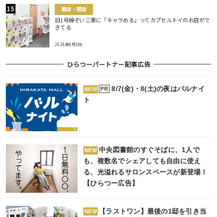
開店・閉店
旧1号線ぞい三栗に「キャラめる」ってカプセルトイのお店がで
きてる
2026年8月3日
ひらつーパートナー記事広告
8/7(金)・8(土)の夜はバルナイ
PR
NEW
ト
中央図書館のすぐそばに、1人で
NEW
も、複数名でシェアしても自由に使え
る、光溢れるサロンスペースが新登場！
【ひらつー広告】
【ラストワン】最後の1邸を引き当
NEW