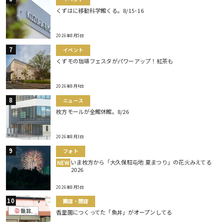
くずはに移動科学館くる。8/15･16
2026年8月5日
イベント
くずモの珈琲フェスタがパワーアップ！紅茶も
2026年8月4日
ニュース
枚方モールが全館休館。8/26
2026年8月3日
フォト
いま枚方から「大久保駐屯地 夏まつり」の花火みえてる
NEW
2026
2026年8月5日
開店・閉店
香里園につくってた「魚丼」がオープンしてる