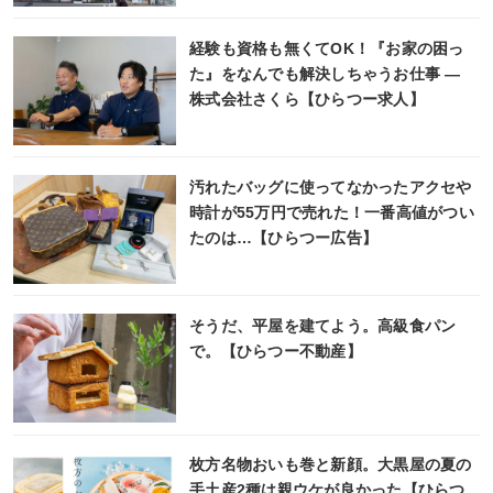
経験も資格も無くてOK！『お家の困っ
た』をなんでも解決しちゃうお仕事 ―
株式会社さくら【ひらつー求人】
汚れたバッグに使ってなかったアクセや
時計が55万円で売れた！一番高値がつい
たのは…【ひらつー広告】
そうだ、平屋を建てよう。高級食パン
で。【ひらつー不動産】
枚方名物おいも巻と新顔。大黒屋の夏の
手土産2種は親ウケが良かった【ひらつ