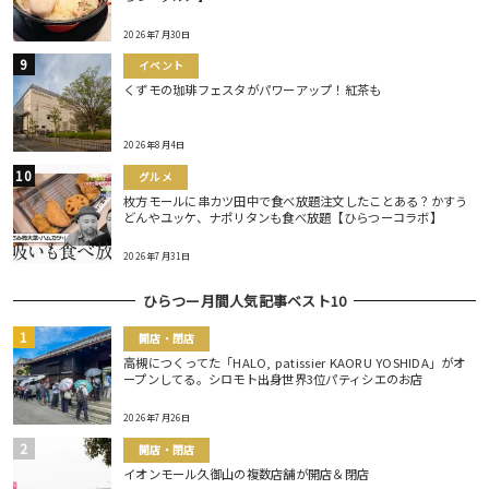
2026年7月30日
イベント
くずモの珈琲フェスタがパワーアップ！紅茶も
2026年8月4日
グルメ
枚方モールに串カツ田中で食べ放題注文したことある？かすう
どんやユッケ、ナポリタンも食べ放題【ひらつーコラボ】
2026年7月31日
ひらつー月間人気記事ベスト10
開店・閉店
高槻につくってた「HALO, patissier KAORU YOSHIDA」がオ
ープンしてる。シロモト出身世界3位パティシエのお店
2026年7月26日
開店・閉店
イオンモール久御山の複数店舗が開店＆閉店