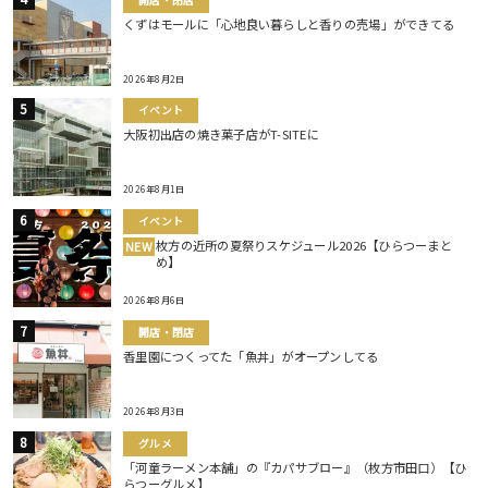
くずはモールに「心地良い暮らしと香りの売場」ができてる
2026年8月2日
イベント
大阪初出店の焼き菓子店がT-SITEに
2026年8月1日
イベント
枚方の近所の夏祭りスケジュール2026【ひらつーまと
NEW
め】
2026年8月6日
開店・閉店
香里園につくってた「魚丼」がオープンしてる
2026年8月3日
グルメ
「河童ラーメン本舗」の『カパサブロー』（枚方市田口）【ひ
らつーグルメ】