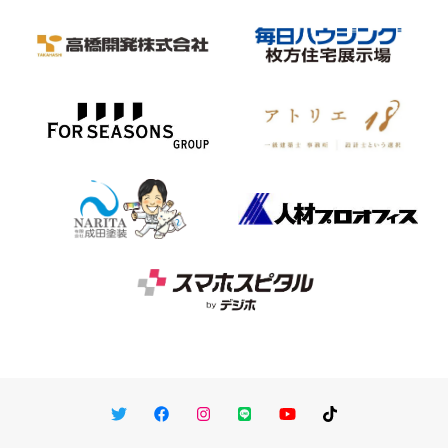
Twitter
Facebook
Instagram
LINE
You Tube
TikTok