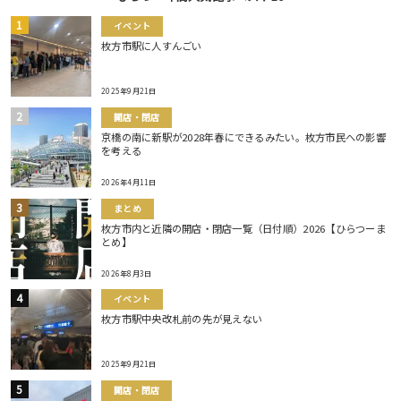
イベント
枚方市駅に人すんごい
2025年9月21日
開店・閉店
京橋の南に新駅が2028年春にできるみたい。枚方市民への影響
を考える
2026年4月11日
まとめ
枚方市内と近隣の開店・閉店一覧（日付順）2026【ひらつーま
とめ】
2026年8月3日
イベント
枚方市駅中央改札前の先が見えない
2025年9月21日
開店・閉店