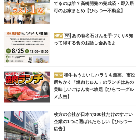
てるのは誰？高橋開発の完成済・即入居
可のお家まとめ【ひらつー不動産】
あの有名石けんを手づくり&知
PR
NEW
って得する食のお話し会あるよ
和牛もうまいしハラミも最高。市役
NEW
所ちかく「焼肉じゅん」のランチはあの
美味しいごはん食べ放題【ひらつーグル
メ広告】
枚方の会社が日本で300社だけのすごい
企業の1つに選ばれたらしい【ひらつー
広告】