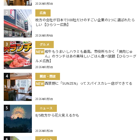
2026年8月5日
広告
枚方の会社が日本で300社だけのすごい企業の1つに選ばれたら
しい【ひらつー広告】
2026年8月4日
グルメ
和牛もうまいしハラミも最高。市役所ちかく「焼肉じゅ
NEW
ん」のランチはあの美味しいごはん食べ放題【ひらつーグ
ルメ広告】
2026年8月5日
開店・閉店
西禁野に「SUNZEN」ってスパイスカレー店ができてる
NEW
2026年8月5日
ニュース
8/5枚方から花火見えるかも
2026年8月2日
イベント