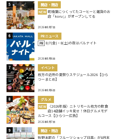
開店・閉店
町楠葉につくってたコーヒーと雑貨のお
NEW
店「koru;」がオープンしてる
2026年8月7日
PRニュース
8/7(金)・8(土)の夜はバルナイト
PR
2026年8月6日
イベント
枚方の近所の夏祭りスケジュール2026【ひら
つーまとめ】
2026年8月6日
グルメ
〈2026年版〉ニトリモール枚方の飲食
NEW
店14店舗イッキ見せ！休日グルメモデ
ルコース【ひらつー広告】
2026年8月7日
開店・閉店
牧野本町の「フルーツショップ日高」が8月末