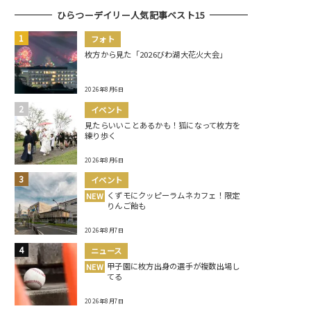
ひらつーデイリー人気記事ベスト15
フォト
枚方から見た「2026びわ湖大花火大会」
2026年8月6日
イベント
見たらいいことあるかも！狐になって枚方を
練り歩く
2026年8月6日
イベント
くずモにクッピーラムネカフェ！限定
NEW
りんご飴も
2026年8月7日
ニュース
甲子園に枚方出身の選手が複数出場し
NEW
てる
2026年8月7日