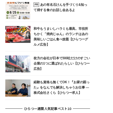
あの有名石けんを手づくり&知っ
PR
て得する食のお話し会あるよ
和牛もうまいしハラミも最高。市役所
ちかく「焼肉じゅん」のランチはあの
美味しいごはん食べ放題【ひらつーグ
ルメ広告】
枚方の会社が日本で300社だけのすごい
企業の1つに選ばれたらしい【ひらつー
広告】
経験も資格も無くてOK！『お家の困っ
た』をなんでも解決しちゃうお仕事 ―
株式会社さくら【ひらつー求人】
ひらつー週間人気記事ベスト10