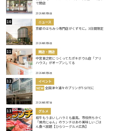
で閉店
2026年8月6日
ニュース
京都のはちみつ専門店がくずモに。3日間限定
2026年8月6日
開店・閉店
中宮東之町につくってたポキボウル店「アリ
ハウス」がオープンしてる
2026年8月6日
イベント
全国津々浦々のプリンがT-SITEに
NEW
2026年8月7日
グルメ
和牛もうまいしハラミも最高。市役所ちかく
「焼肉じゅん」のランチはあの美味しいごは
ん食べ放題【ひらつーグルメ広告】