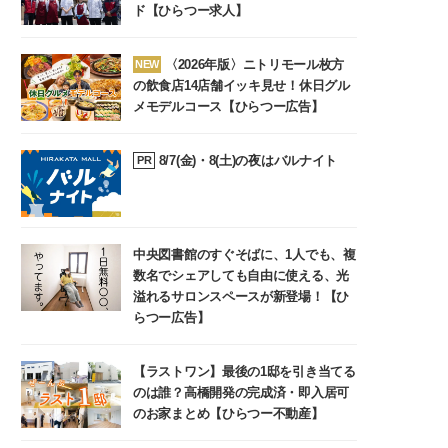
ド【ひらつー求人】
〈2026年版〉ニトリモール枚方
NEW
の飲食店14店舗イッキ見せ！休日グル
メモデルコース【ひらつー広告】
8/7(金)・8(土)の夜はバルナイト
PR
中央図書館のすぐそばに、1人でも、複
数名でシェアしても自由に使える、光
溢れるサロンスペースが新登場！【ひ
らつー広告】
【ラストワン】最後の1邸を引き当てる
のは誰？高橋開発の完成済・即入居可
のお家まとめ【ひらつー不動産】