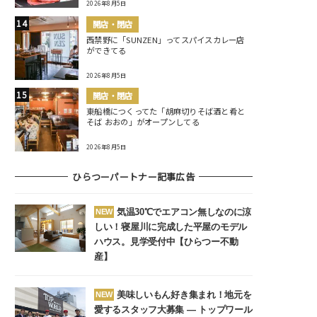
2026年8月5日
開店・閉店
西禁野に「SUNZEN」ってスパイスカレー店
ができてる
2026年8月5日
開店・閉店
東船橋につくってた「胡麻切りそば酒と肴と
そば おおの」がオープンしてる
2026年8月5日
ひらつーパートナー記事広告
気温30℃でエアコン無しなのに涼
NEW
しい！寝屋川に完成した平屋のモデル
ハウス。見学受付中【ひらつー不動
産】
美味しいもん好き集まれ！地元を
NEW
愛するスタッフ大募集 ― トップワール