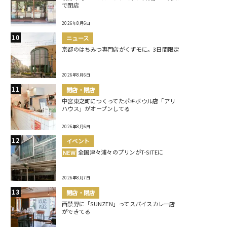
で閉店
2026年8月6日
ニュース
京都のはちみつ専門店がくずモに。3日間限定
2026年8月6日
開店・閉店
中宮東之町につくってたポキボウル店「アリ
ハウス」がオープンしてる
2026年8月6日
イベント
全国津々浦々のプリンがT-SITEに
NEW
2026年8月7日
開店・閉店
西禁野に「SUNZEN」ってスパイスカレー店
ができてる