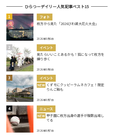
ひらつーデイリー人気記事ベスト15
フォト
枚方から見た「2026びわ湖大花火大会」
2026年8月6日
イベント
見たらいいことあるかも！狐になって枚方を
練り歩く
2026年8月6日
イベント
くずモにクッピーラムネカフェ！限定
NEW
りんご飴も
2026年8月7日
ニュース
甲子園に枚方出身の選手が複数出場し
NEW
てる
2026年8月7日