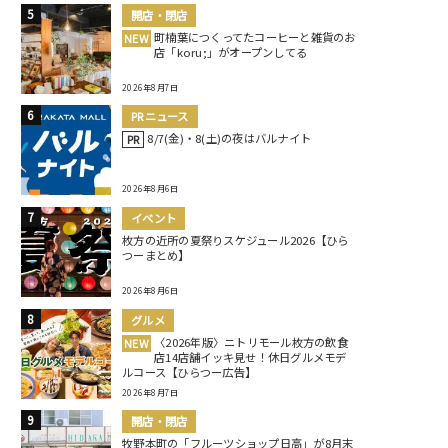
開店・閉店
町楠葉につくってたコーヒーと雑貨のお
NEW
店「koru;」がオープンしてる
2026年8月7日
PRニュース
8/7(金)・8(土)の夜はバルナイト
PR
2026年8月6日
イベント
枚方の近所の夏祭りスケジュール2026【ひら
つーまとめ】
2026年8月6日
グルメ
〈2026年版〉ニトリモール枚方の飲食
NEW
店14店舗イッキ見せ！休日グルメモデ
ルコース【ひらつー広告】
2026年8月7日
開店・閉店
牧野本町の「フルーツショップ日高」が8月末