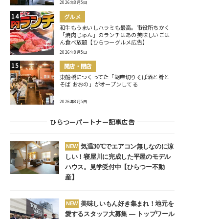
2026年8月5日
グルメ
和牛もうまいしハラミも最高。市役所ちかく
「焼肉じゅん」のランチはあの美味しいごは
ん食べ放題【ひらつーグルメ広告】
2026年8月5日
開店・閉店
東船橋につくってた「胡麻切りそば酒と肴と
そば おおの」がオープンしてる
2026年8月5日
ひらつーパートナー記事広告
気温30℃でエアコン無しなのに涼
NEW
しい！寝屋川に完成した平屋のモデル
ハウス。見学受付中【ひらつー不動
産】
美味しいもん好き集まれ！地元を
NEW
愛するスタッフ大募集 ― トップワール