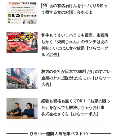
あの有名石けんを手づくり&知っ
PR
て得する食のお話し会あるよ
和牛もうまいしハラミも最高。市役所
ちかく「焼肉じゅん」のランチはあの
美味しいごはん食べ放題【ひらつーグ
ルメ広告】
枚方の会社が日本で300社だけのすごい
企業の1つに選ばれたらしい【ひらつー
広告】
経験も資格も無くてOK！『お家の困っ
た』をなんでも解決しちゃうお仕事 ―
株式会社さくら【ひらつー求人】
ひらつー週間人気記事ベスト10