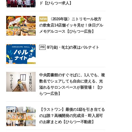
ド【ひらつー求人】
〈2026年版〉ニトリモール枚方
NEW
の飲食店14店舗イッキ見せ！休日グル
メモデルコース【ひらつー広告】
8/7(金)・8(土)の夜はバルナイト
PR
中央図書館のすぐそばに、1人でも、複
数名でシェアしても自由に使える、光
溢れるサロンスペースが新登場！【ひ
らつー広告】
【ラストワン】最後の1邸を引き当てる
のは誰？高橋開発の完成済・即入居可
のお家まとめ【ひらつー不動産】