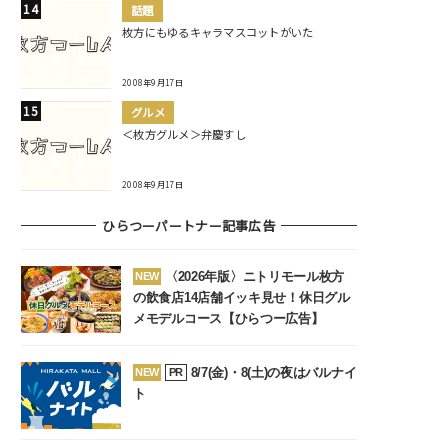
話題
枚方にもゆるキャラマスコットがいた
2008年9月17日
グルメ
＜枚方グルメ＞弁慶すし
2008年9月17日
ひらつーパートナー記事広告
〈2026年版〉ニトリモール枚方
NEW
の飲食店14店舗イッキ見せ！休日グル
メモデルコース【ひらつー広告】
8/7(金)・8(土)の夜はバルナイ
NEW
PR
ト