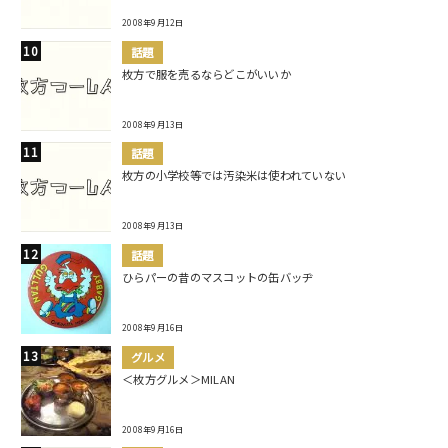
2008年9月12日
話題
枚方で服を売るならどこがいいか
2008年9月13日
話題
枚方の小学校等では汚染米は使われていない
2008年9月13日
話題
ひらパーの昔のマスコットの缶バッヂ
2008年9月16日
グルメ
＜枚方グルメ＞MILAN
2008年9月16日