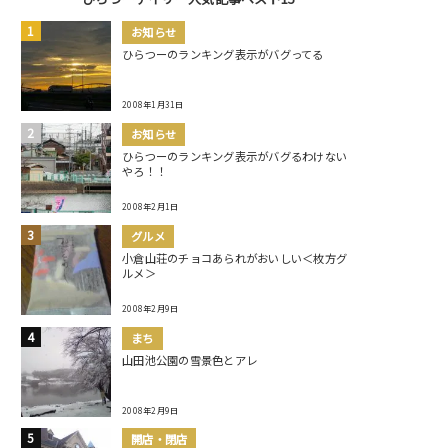
お知らせ
ひらつーのランキング表示がバグってる
2008年1月31日
お知らせ
ひらつーのランキング表示がバグるわけない
やろ！！
2008年2月1日
グルメ
小倉山荘のチョコあられがおいしい＜枚方グ
ルメ＞
2008年2月9日
まち
山田池公園の雪景色とアレ
2008年2月9日
開店・閉店