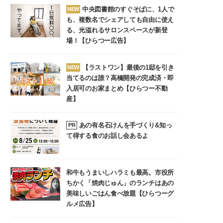
中央図書館のすぐそばに、1人で
NEW
も、複数名でシェアしても自由に使え
る、光溢れるサロンスペースが新登
場！【ひらつー広告】
【ラストワン】最後の1邸を引き
NEW
当てるのは誰？高橋開発の完成済・即
入居可のお家まとめ【ひらつー不動
産】
あの有名石けんを手づくり&知っ
PR
て得する食のお話し会あるよ
和牛もうまいしハラミも最高。市役所
ちかく「焼肉じゅん」のランチはあの
美味しいごはん食べ放題【ひらつーグ
ルメ広告】