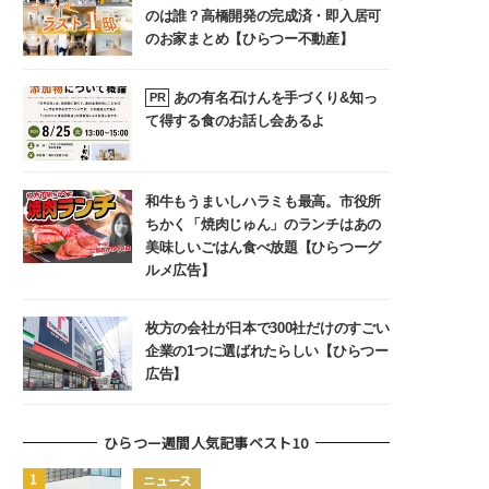
のは誰？高橋開発の完成済・即入居可
のお家まとめ【ひらつー不動産】
あの有名石けんを手づくり&知っ
PR
て得する食のお話し会あるよ
和牛もうまいしハラミも最高。市役所
ちかく「焼肉じゅん」のランチはあの
美味しいごはん食べ放題【ひらつーグ
ルメ広告】
枚方の会社が日本で300社だけのすごい
企業の1つに選ばれたらしい【ひらつー
広告】
ひらつー週間人気記事ベスト10
ニュース