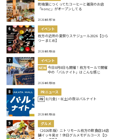
町楠葉につくってたコーヒーと雑貨のお店
「koru;」がオープンしてる
2026年8月7日
イベント
枚方の近所の夏祭りスケジュール2026【ひら
つーまとめ】
2026年8月6日
イベント
今日8月8日も開催！枚方モールで開催
NEW
中の「バルナイト」はこんな感じ
2026年8月8日
PRニュース
8/7(金)・8(土)の夜はバルナイト
PR
2026年8月6日
グルメ
〈2026年版〉ニトリモール枚方の飲食店14店
舗イッキ見せ！休日グルメモデルコース【ひ