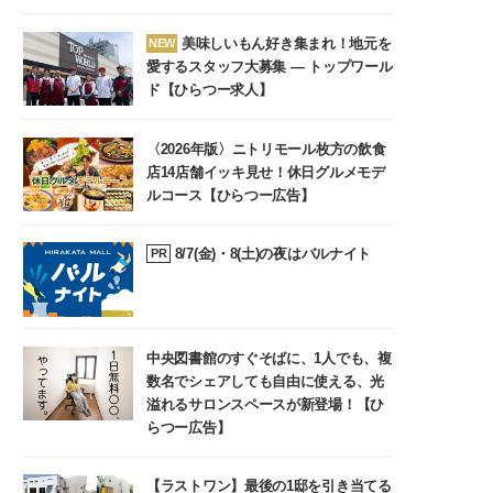
美味しいもん好き集まれ！地元を
NEW
愛するスタッフ大募集 ― トップワール
ド【ひらつー求人】
〈2026年版〉ニトリモール枚方の飲食
店14店舗イッキ見せ！休日グルメモデ
ルコース【ひらつー広告】
8/7(金)・8(土)の夜はバルナイト
PR
中央図書館のすぐそばに、1人でも、複
数名でシェアしても自由に使える、光
溢れるサロンスペースが新登場！【ひ
らつー広告】
【ラストワン】最後の1邸を引き当てる