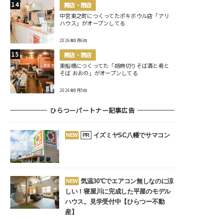
開店・閉店
中宮東之町につくってたポキボウル店「アリ
ハウス」がオープンしてる
2026年8月6日
開店・閉店
東船橋につくってた「胡麻切りそば酒と肴と
そば おおの」がオープンしてる
2026年8月5日
ひらつーパートナー記事広告
イズミヤSC八幡でサマコン
NEW
PR
気温30℃でエアコン無しなのに涼
NEW
しい！寝屋川に完成した平屋のモデル
ハウス。見学受付中【ひらつー不動
産】