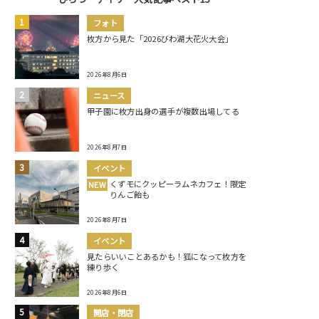
フォト
枚方から見た「2026びわ湖大花火大会」
2026年8月6日
ニュース
甲子園に枚方出身の選手が複数出場してる
2026年8月7日
イベント
くずモにクッピーラムネカフェ！限定
NEW
りんご飴も
2026年8月7日
イベント
見たらいいことあるかも！狐になって枚方を
練り歩く
2026年8月6日
開店・閉店