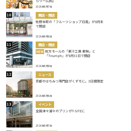
らつー広告】
2026年8月7日
開店・閉店
牧野本町の「フルーツショップ日高」が8月末
で閉店
2026年8月6日
開店・閉店
枚方モールの「果汁工房 果琳」と
NEW
「Triumph」が8月31日で閉店
2026年8月8日
ニュース
京都のはちみつ専門店がくずモに。3日間限定
2026年8月6日
イベント
全国津々浦々のプリンがT-SITEに
2026年8月7日