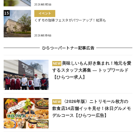
2026年8月5日
イベント
くずモの珈琲フェスタがパワーアップ！紅茶も
2026年8月4日
ひらつーパートナー記事広告
美味しいもん好き集まれ！地元を愛
NEW
するスタッフ大募集 ― トップワールド
【ひらつー求人】
〈2026年版〉ニトリモール枚方の
NEW
飲食店14店舗イッキ見せ！休日グルメモ
デルコース【ひらつー広告】