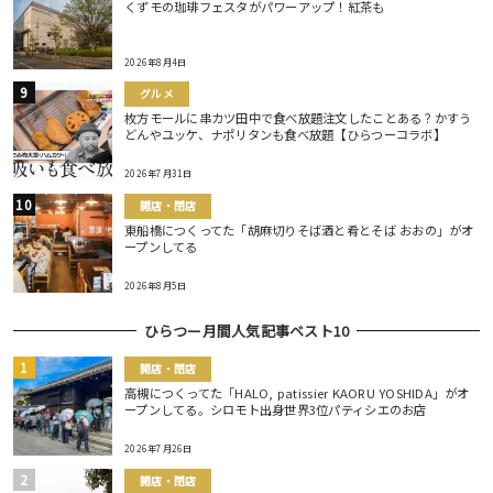
くずモの珈琲フェスタがパワーアップ！紅茶も
2026年8月4日
グルメ
枚方モールに串カツ田中で食べ放題注文したことある？かすう
どんやユッケ、ナポリタンも食べ放題【ひらつーコラボ】
2026年7月31日
開店・閉店
東船橋につくってた「胡麻切りそば酒と肴とそば おおの」がオ
ープンしてる
2026年8月5日
ひらつー月間人気記事ベスト10
開店・閉店
高槻につくってた「HALO, patissier KAORU YOSHIDA」がオ
ープンしてる。シロモト出身世界3位パティシエのお店
2026年7月26日
開店・閉店