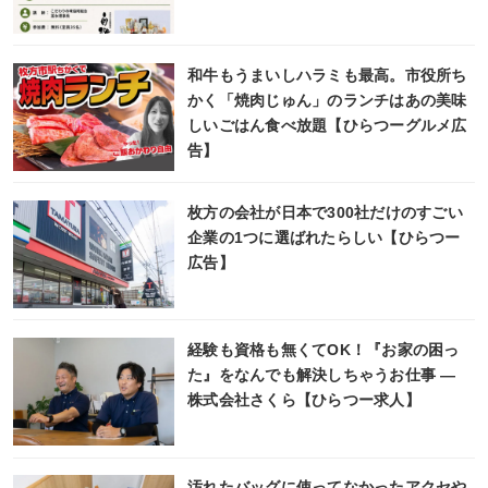
和牛もうまいしハラミも最高。市役所ち
かく「焼肉じゅん」のランチはあの美味
しいごはん食べ放題【ひらつーグルメ広
告】
枚方の会社が日本で300社だけのすごい
企業の1つに選ばれたらしい【ひらつー
広告】
経験も資格も無くてOK！『お家の困っ
た』をなんでも解決しちゃうお仕事 ―
株式会社さくら【ひらつー求人】
汚れたバッグに使ってなかったアクセや