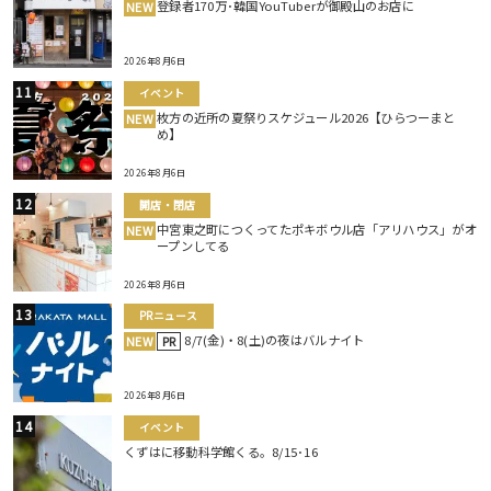
登録者170万･韓国YouTuberが御殿山のお店に
NEW
2026年8月6日
イベント
枚方の近所の夏祭りスケジュール2026【ひらつーまと
NEW
め】
2026年8月6日
開店・閉店
中宮東之町につくってたポキボウル店「アリハウス」がオ
NEW
ープンしてる
2026年8月6日
PRニュース
8/7(金)・8(土)の夜はバルナイト
NEW
PR
2026年8月6日
イベント
くずはに移動科学館くる。8/15･16