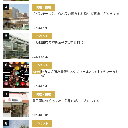
開店・閉店
くずはモールに「心地良い暮らしと香りの売場」ができてる
2026年8月2日
イベント
大阪初出店の焼き菓子店がT-SITEに
2026年8月1日
イベント
枚方の近所の夏祭りスケジュール2026【ひらつーまと
NEW
め】
2026年8月6日
開店・閉店
香里園につくってた「魚丼」がオープンしてる
2026年8月3日
イベント