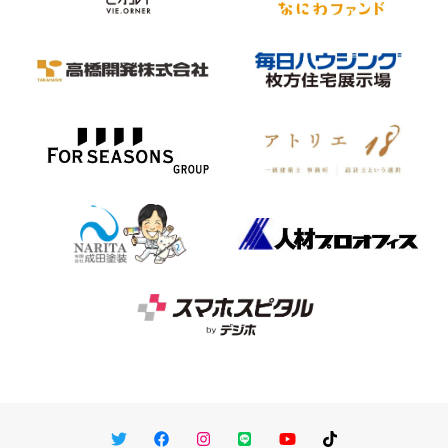
Twitter
Facebook
Instagram
LINE
You Tube
TikTok