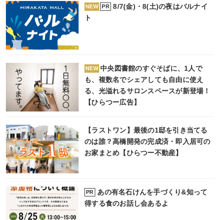
8/7(金)・8(土)の夜はバルナイ
PR
NEW
ト
中央図書館のすぐそばに、1人で
NEW
も、複数名でシェアしても自由に使え
る、光溢れるサロンスペースが新登場！
【ひらつー広告】
【ラストワン】最後の1邸を引き当てる
のは誰？高橋開発の完成済・即入居可の
お家まとめ【ひらつー不動産】
あの有名石けんを手づくり&知って
PR
得する食のお話し会あるよ