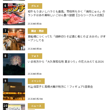
グルメ
和牛もうまいしハラミも最高。市役所ちかく「焼肉じゅん」の
ランチはあの美味しいごはん食べ放題【ひらつーグルメ広告】
2026年8月5日
開店・閉店
東船橋につくってた「胡麻切りそば酒と肴とそば おおの」がオ
ープンしてる
2026年8月5日
フォト
いま枚方から「大久保駐屯地 夏まつり」の花火みえてる2026
2026年8月5日
イベント
村上佳菜子と高橋大輔が枚方に！フィギュアS音楽会
2026年5月24日
ニュース