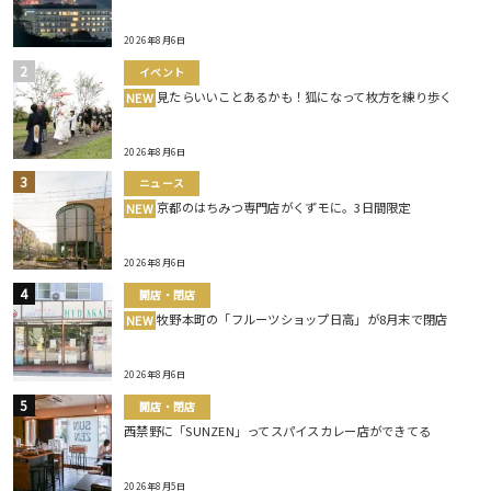
2026年8月6日
イベント
見たらいいことあるかも！狐になって枚方を練り歩く
NEW
2026年8月6日
ニュース
京都のはちみつ専門店がくずモに。3日間限定
NEW
2026年8月6日
開店・閉店
牧野本町の「フルーツショップ日高」が8月末で閉店
NEW
2026年8月6日
開店・閉店
西禁野に「SUNZEN」ってスパイスカレー店ができてる
2026年8月5日