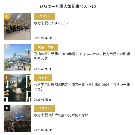
ひらつー年間人気記事ベスト10
イベント
枚方市駅に人すんごい
2025年9月21日
開店・閉店
京橋の南に新駅が2028年春にできるみたい。枚方市民への影響
を考える
2026年4月11日
まとめ
枚方市内と近隣の開店・閉店一覧（日付順）2026【ひらつーま
とめ】
2026年8月3日
イベント
枚方市駅中央改札前の先が見えない
2025年9月21日