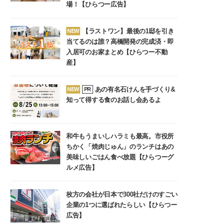
場！【ひらつー広告】
【ラストワン】最後の1邸を引き
NEW
当てるのは誰？高橋開発の完成済・即
入居可のお家まとめ【ひらつー不動
産】
あの有名石けんを手づくり&
NEW
PR
知って得する食のお話し会あるよ
和牛もうまいしハラミも最高。市役所
ちかく「焼肉じゅん」のランチはあの
美味しいごはん食べ放題【ひらつーグ
ルメ広告】
枚方の会社が日本で300社だけのすごい
企業の1つに選ばれたらしい【ひらつー
広告】