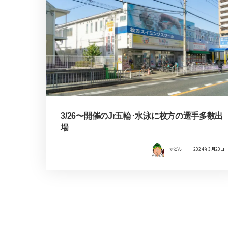
3/26〜開催のJr五輪･水泳に枚方の選手多数出
場
すどん
2024年3月20日