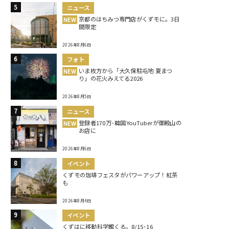
ニュース
京都のはちみつ専門店がくずモに。3日
NEW
間限定
2026年8月6日
フォト
いま枚方から「大久保駐屯地 夏まつ
NEW
り」の花火みえてる2026
2026年8月5日
ニュース
登録者170万･韓国YouTuberが御殿山の
NEW
お店に
2026年8月6日
イベント
くずモの珈琲フェスタがパワーアップ！紅茶
も
2026年8月4日
イベント
くずはに移動科学館くる。8/15･16