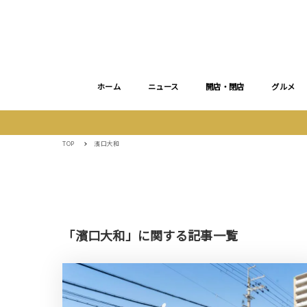
ホーム
ニュース
開店・閉店
グルメ
TOP
濱口大和
「濱口大和」に関する記事一覧