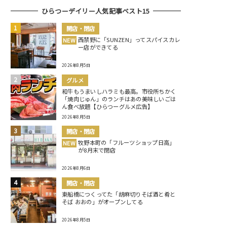
ひらつーデイリー人気記事ベスト15
開店・閉店
西禁野に「SUNZEN」ってスパイスカレ
NEW
ー店ができてる
2026年8月5日
グルメ
和牛もうまいしハラミも最高。市役所ちかく
「焼肉じゅん」のランチはあの美味しいごは
ん食べ放題【ひらつーグルメ広告】
2026年8月5日
開店・閉店
牧野本町の「フルーツショップ日高」
NEW
が8月末で閉店
2026年8月6日
開店・閉店
東船橋につくってた「胡麻切りそば酒と肴と
そば おおの」がオープンしてる
2026年8月5日