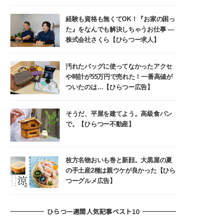
経験も資格も無くてOK！『お家の困っ
た』をなんでも解決しちゃうお仕事 ―
株式会社さくら【ひらつー求人】
汚れたバッグに使ってなかったアクセ
や時計が55万円で売れた！一番高値が
ついたのは…【ひらつー広告】
そうだ、平屋を建てよう。高級食パン
で。【ひらつー不動産】
枚方名物おいも巻と新顔。大黒屋の夏
の手土産2種は親ウケが良かった【ひら
つーグルメ広告】
ひらつー週間人気記事ベスト10