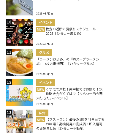
2026年8月5日
イベント
枚方の近所の夏祭りスケジュール
NEW
2026【ひらつーまとめ】
2026年8月6日
グルメ
「ラーメンひふみ」の『Wスープラーメン
塩』（枚方市渚西）【ひらつーグルメ】
2026年8月5日
イベント
くずモで津軽！南中振ではお祭り！水
NEW
鉄砲大会がくずはで【ひらつー的今週
末行きたいイベント】
2026年8月6日
広告
【ラストワン】最後の1邸を引き当てる
NEW
のは誰？高橋開発の完成済・即入居可
のお家まとめ【ひらつー不動産】