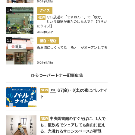
2026年8月6日
クイズ
7/18放送の「せやねん！」で「枚方」
NEW
という単語が出たのはなんで？【ひらか
たクイズ】
2026年8月6日
開店・閉店
香里園につくってた「魚丼」がオープンしてる
2026年8月3日
ひらつーパートナー記事広告
8/7(金)・8(土)の夜はバルナイ
NEW
PR
ト
中央図書館のすぐそばに、1人で
NEW
も、複数名でシェアしても自由に使え
る、光溢れるサロンスペースが新登