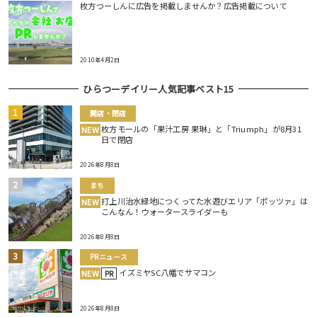
枚方つーしんに広告を掲載しませんか？広告掲載について
2010年4月2日
ひらつーデイリー人気記事ベスト15
開店・閉店
枚方モールの「果汁工房 果琳」と「Triumph」が8月31
NEW
日で閉店
2026年8月8日
まち
打上川治水緑地につくってた水遊びエリア「ポッツァ」は
NEW
こんなん！ウォータースライダーも
2026年8月8日
PRニュース
イズミヤSC八幡でサマコン
NEW
PR
2026年8月8日