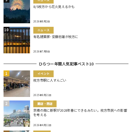
ニュース
8/5枚方から花火見えるかも
2026年8月2日
ニュース
有名建築家･安藤忠雄が枚方に
2026年7月8日
ひらつー年間人気記事ベスト10
イベント
枚方市駅に人すんごい
2025年9月21日
開店・閉店
京橋の南に新駅が2028年春にできるみたい。枚方市民への影響
を考える
2026年4月11日