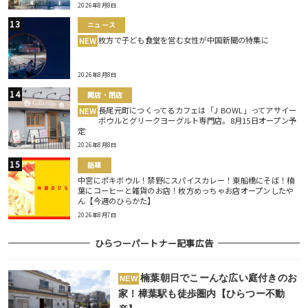
2026年8月8日
ニュース
枚方で子ども食堂を営む女性が中国新聞の特集に
NEW
2026年8月8日
開店・閉店
長尾元町につくってるカフェは「J BOWL」ってアサイー
NEW
ボウルとグリークヨーグルト専門店。8月15日オープン予
定
2026年8月8日
話題
中宮にポキボウル！禁野にスパイスカレー！東船橋にそば！楠
葉にコーヒーと雑貨のお店！枚方めっちゃお店オープンしたや
ん【今週のひらかた】
2026年8月7日
ひらつーパートナー記事広告
楠葉朝日でこーんな広い庭付きのお
NEW
家！樟葉駅も徒歩圏内【ひらつー不動