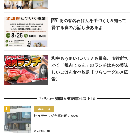
あの有名石けんを手づくり&知って
PR
得する食のお話し会あるよ
和牛もうまいしハラミも最高。市役所ち
かく「焼肉じゅん」のランチはあの美味
しいごはん食べ放題【ひらつーグルメ広
告】
ひらつー週間人気記事ベスト10
ニュース
枚方モールが全館休館。8/26
2026年8月3日