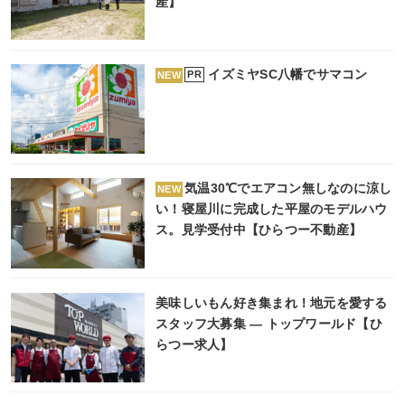
産】
イズミヤSC八幡でサマコン
PR
NEW
気温30℃でエアコン無しなのに涼し
NEW
い！寝屋川に完成した平屋のモデルハウ
ス。見学受付中【ひらつー不動産】
美味しいもん好き集まれ！地元を愛する
スタッフ大募集 ― トップワールド【ひ
らつー求人】