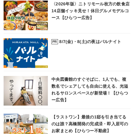
〈2026年版〉ニトリモール枚方の飲食店
14店舗イッキ見せ！休日グルメモデルコ
ース【ひらつー広告】
8/7(金)・8(土)の夜はバルナイト
PR
中央図書館のすぐそばに、1人でも、複
数名でシェアしても自由に使える、光溢
れるサロンスペースが新登場！【ひらつ
ー広告】
【ラストワン】最後の1邸を引き当てる
のは誰？高橋開発の完成済・即入居可の
お家まとめ【ひらつー不動産】