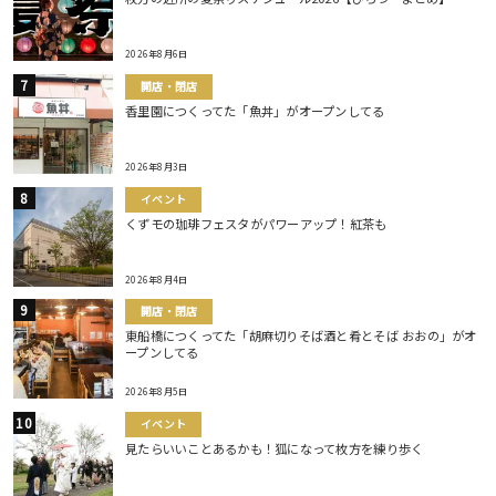
2026年8月6日
開店・閉店
香里園につくってた「魚丼」がオープンしてる
2026年8月3日
イベント
くずモの珈琲フェスタがパワーアップ！紅茶も
2026年8月4日
開店・閉店
東船橋につくってた「胡麻切りそば酒と肴とそば おおの」がオ
ープンしてる
2026年8月5日
イベント
見たらいいことあるかも！狐になって枚方を練り歩く