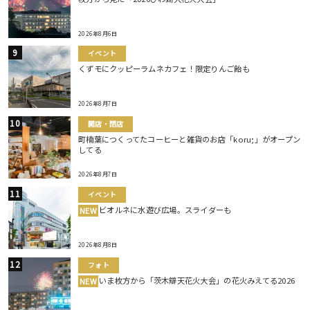
2026年8月6日
イベント
くずモにクッピーラムネカフェ！限定りんご飴も
2026年8月7日
開店・閉店
町楠葉につくってたコーヒーと雑貨のお店「koru;」がオープン
してる
2026年8月7日
イベント
ビオルネに水遊び広場。スライダーも
NEW
2026年8月8日
フォト
いま枚方から「茨木辯天花火大会」の花火みえてる2026
NEW