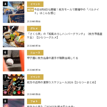
イベント
今日8月8日も開催！枚方モールで開催中の「バルナイ
NEW
ト」はこんな感じ
2026年8月8日
グルメ
「さくら亭」の『和風おろしハンバーグランチ』（枚方市香里
ケ丘）【ひらつーグルメ】
2026年8月7日
ニュース
甲子園に枚方出身の選手が複数出場してる
2026年8月7日
イベント
枚方の近所の夏祭りスケジュール2026【ひらつーまとめ】
2026年8月6日
フォト
枚方から見た「2026びわ湖大花火大会」