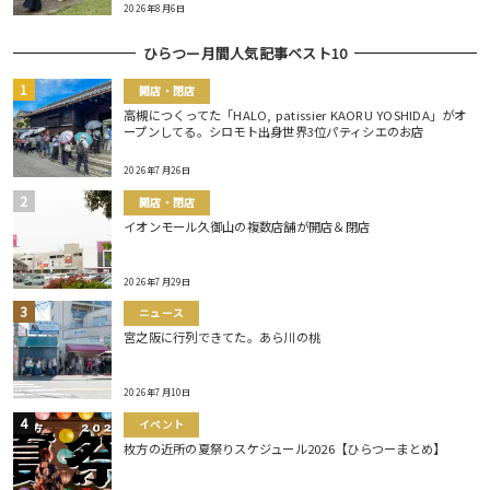
2026年8月6日
ひらつー月間人気記事ベスト10
開店・閉店
高槻につくってた「HALO, patissier KAORU YOSHIDA」がオ
ープンしてる。シロモト出身世界3位パティシエのお店
2026年7月26日
開店・閉店
イオンモール久御山の複数店舗が開店＆閉店
2026年7月29日
ニュース
宮之阪に行列できてた。あら川の桃
2026年7月10日
イベント
枚方の近所の夏祭りスケジュール2026【ひらつーまとめ】