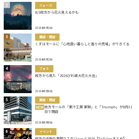
ニュース
8/5枚方から花火見えるかも
2026年8月2日
開店・閉店
くずはモールに「心地良い暮らしと香りの売場」ができてる
2026年8月2日
フォト
枚方から見た「2026びわ湖大花火大会」
2026年8月6日
開店・閉店
枚方モールの「果汁工房 果琳」と「Triumph」が8月31
NEW
日で閉店
2026年8月8日
イベント
枚方の近所の夏祭りスケジュール2026【ひらつーまとめ】