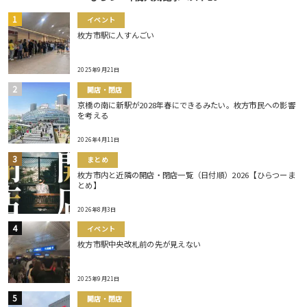
イベント
枚方市駅に人すんごい
2025年9月21日
開店・閉店
京橋の南に新駅が2028年春にできるみたい。枚方市民への影響
を考える
2026年4月11日
まとめ
枚方市内と近隣の開店・閉店一覧（日付順）2026【ひらつーま
とめ】
2026年8月3日
イベント
枚方市駅中央改札前の先が見えない
2025年9月21日
開店・閉店