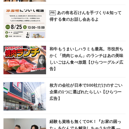
あの有名石けんを手づくり&知って
PR
得する食のお話し会あるよ
和牛もうまいしハラミも最高。市役所ち
かく「焼肉じゅん」のランチはあの美味
しいごはん食べ放題【ひらつーグルメ広
告】
枚方の会社が日本で300社だけのすごい
企業の1つに選ばれたらしい【ひらつー
広告】
経験も資格も無くてOK！『お家の困っ
た』をなんでも解決しちゃうお仕事 ―