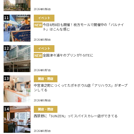
2026年8月6日
イベント
今日8月8日も開催！枚方モールで開催中の「バルナイ
NEW
ト」はこんな感じ
2026年8月8日
イベント
全国津々浦々のプリンがT-SITEに
NEW
2026年8月7日
開店・閉店
中宮東之町につくってたポキボウル店「アリハウス」がオープ
ンしてる
2026年8月6日
開店・閉店
西禁野に「SUNZEN」ってスパイスカレー店ができてる
2026年8月5日