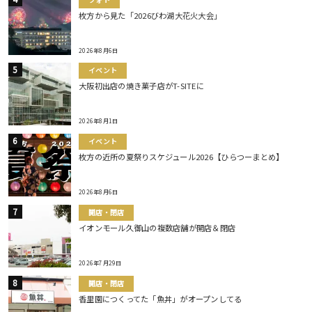
枚方から見た「2026びわ湖大花火大会」
2026年8月6日
イベント
大阪初出店の焼き菓子店がT-SITEに
2026年8月1日
イベント
枚方の近所の夏祭りスケジュール2026【ひらつーまとめ】
2026年8月6日
開店・閉店
イオンモール久御山の複数店舗が開店＆閉店
2026年7月29日
開店・閉店
香里園につくってた「魚丼」がオープンしてる