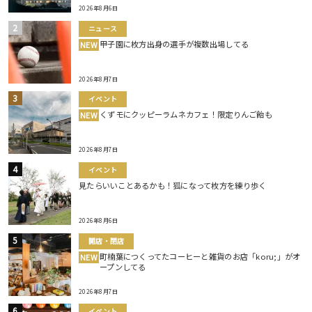
2026年8月6日
ニュース
甲子園に枚方出身の選手が複数出場してる
NEW
2026年8月7日
イベント
くずモにクッピーラムネカフェ！限定りんご飴も
NEW
2026年8月7日
イベント
見たらいいことあるかも！狐になって枚方を練り歩く
2026年8月6日
開店・閉店
町楠葉につくってたコーヒーと雑貨のお店「koru;」がオ
NEW
ープンしてる
2026年8月7日
イベント