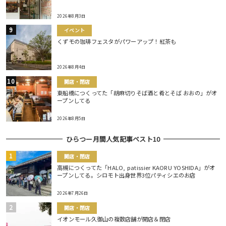
2026年8月3日
イベント
くずモの珈琲フェスタがパワーアップ！紅茶も
2026年8月4日
開店・閉店
東船橋につくってた「胡麻切りそば酒と肴とそば おおの」がオ
ープンしてる
2026年8月5日
ひらつー月間人気記事ベスト10
開店・閉店
高槻につくってた「HALO, patissier KAORU YOSHIDA」がオ
ープンしてる。シロモト出身世界3位パティシエのお店
2026年7月26日
開店・閉店
イオンモール久御山の複数店舗が開店＆閉店