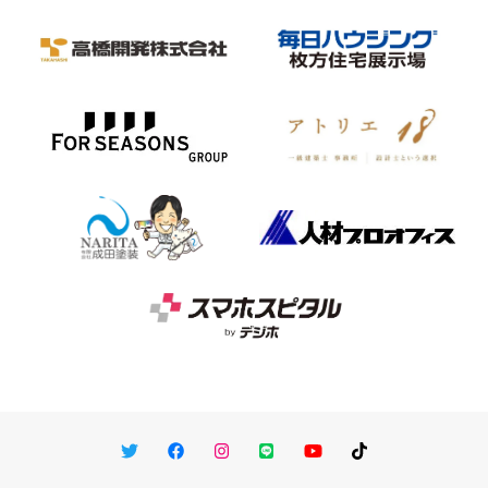
Twitter
Facebook
Instagram
LINE
You Tube
TikTok