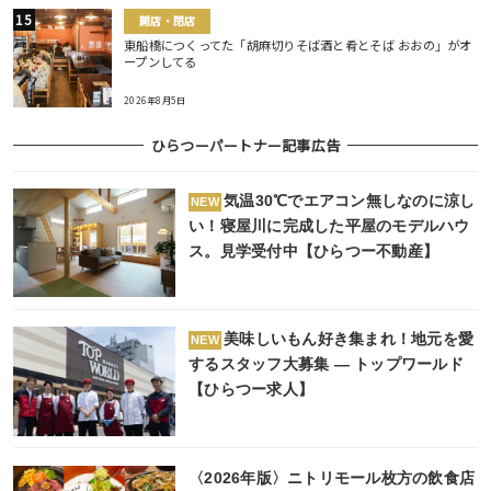
開店・閉店
東船橋につくってた「胡麻切りそば酒と肴とそば おおの」がオ
ープンしてる
2026年8月5日
ひらつーパートナー記事広告
気温30℃でエアコン無しなのに涼し
NEW
い！寝屋川に完成した平屋のモデルハウ
ス。見学受付中【ひらつー不動産】
美味しいもん好き集まれ！地元を愛
NEW
するスタッフ大募集 ― トップワールド
【ひらつー求人】
〈2026年版〉ニトリモール枚方の飲食店