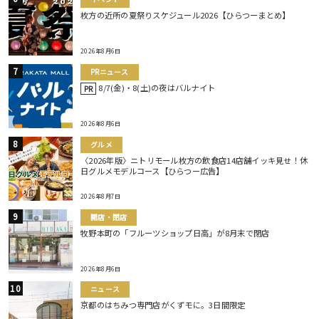
枚方の近所の夏祭りスケジュール2026【ひらつーまとめ】
2026年8月6日
PRニュース
8/7(金)・8(土)の夜はバルナイト
PR
2026年8月6日
グルメ
〈2026年版〉ニトリモール枚方の飲食店14店舗イッキ見せ！休
日グルメモデルコース【ひらつー広告】
2026年8月7日
開店・閉店
牧野本町の「フルーツショップ日高」が8月末で閉店
2026年8月6日
ニュース
京都のはちみつ専門店がくずモに。3日間限定