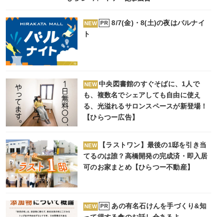
8/7(金)・8(土)の夜はバルナイ
PR
NEW
ト
中央図書館のすぐそばに、1人で
NEW
も、複数名でシェアしても自由に使え
る、光溢れるサロンスペースが新登場！
【ひらつー広告】
【ラストワン】最後の1邸を引き当
NEW
てるのは誰？高橋開発の完成済・即入居
可のお家まとめ【ひらつー不動産】
あの有名石けんを手づくり&知
PR
NEW