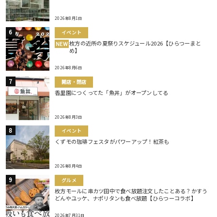
2026年8月1日
イベント
枚方の近所の夏祭りスケジュール2026【ひらつーまと
NEW
め】
2026年8月6日
開店・閉店
香里園につくってた「魚丼」がオープンしてる
2026年8月3日
イベント
くずモの珈琲フェスタがパワーアップ！紅茶も
2026年8月4日
グルメ
枚方モールに串カツ田中で食べ放題注文したことある？かすう
どんやユッケ、ナポリタンも食べ放題【ひらつーコラボ】
2026年7月31日