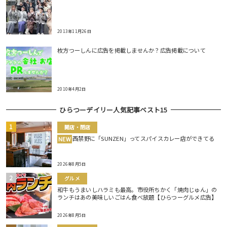
2013年11月26日
枚方つーしんに広告を掲載しませんか？広告掲載について
2010年4月2日
ひらつーデイリー人気記事ベスト15
開店・閉店
西禁野に「SUNZEN」ってスパイスカレー店ができてる
NEW
2026年8月5日
グルメ
和牛もうまいしハラミも最高。市役所ちかく「焼肉じゅん」の
ランチはあの美味しいごはん食べ放題【ひらつーグルメ広告】
2026年8月5日