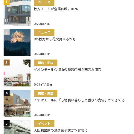
ニュース
枚方モールが全館休館。8/26
2026年8月3日
ニュース
8/5枚方から花火見えるかも
2026年8月2日
開店・閉店
イオンモール久御山の複数店舗が開店＆閉店
2026年7月29日
開店・閉店
くずはモールに「心地良い暮らしと香りの売場」ができてる
2026年8月2日
イベント
大阪初出店の焼き菓子店がT-SITEに