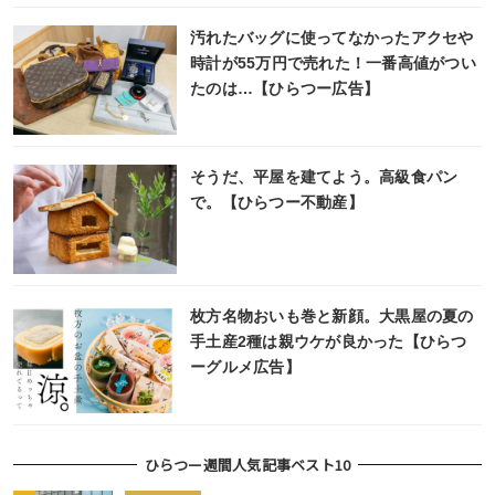
汚れたバッグに使ってなかったアクセや
時計が55万円で売れた！一番高値がつい
たのは…【ひらつー広告】
そうだ、平屋を建てよう。高級食パン
で。【ひらつー不動産】
枚方名物おいも巻と新顔。大黒屋の夏の
手土産2種は親ウケが良かった【ひらつ
ーグルメ広告】
ひらつー週間人気記事ベスト10