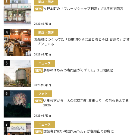
開店・閉店
牧野本町の「フルーツショップ日高」が8月末で閉店
NEW
2026年8月6日
開店・閉店
東船橋につくってた「胡麻切りそば酒と肴とそば おおの」がオ
ープンしてる
2026年8月5日
ニュース
京都のはちみつ専門店がくずモに。3日間限定
NEW
2026年8月6日
フォト
いま枚方から「大久保駐屯地 夏まつり」の花火みえてる
NEW
2026
2026年8月5日
ニュース
登録者170万･韓国YouTuberが御殿山のお店に
NEW