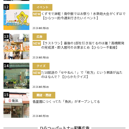
イベント
くずモで津軽！南中振ではお祭り！水鉄砲大会がくずはで
NEW
【ひらつー的今週末行きたいイベント】
2026年8月6日
広告
【ラストワン】最後の1邸を引き当てるのは誰？高橋開発
NEW
の完成済・即入居可のお家まとめ【ひらつー不動産】
2026年8月6日
クイズ
7/18放送の「せやねん！」で「枚方」という単語が出た
NEW
のはなんで？【ひらかたクイズ】
2026年8月6日
開店・閉店
香里園につくってた「魚丼」がオープンしてる
2026年8月3日
ひらつーパートナー記事広告