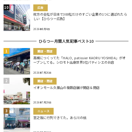
広告
枚方の会社が日本で300社だけのすごい企業の1つに選ばれたら
しい【ひらつー広告】
2026年8月4日
ひらつー月間人気記事ベスト10
開店・閉店
高槻につくってた「HALO, patissier KAORU YOSHIDA」がオ
ープンしてる。シロモト出身世界3位パティシエのお店
2026年7月26日
開店・閉店
イオンモール久御山の複数店舗が開店＆閉店
2026年7月29日
ニュース
宮之阪に行列できてた。あら川の桃