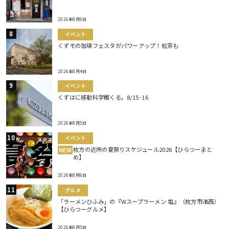
2026年8月6日
イベント
くずモの珈琲フェスタがパワーアップ！紅茶も
2026年8月4日
イベント
くずはに移動科学館くる。8/15･16
2026年8月5日
イベント
枚方の近所の夏祭りスケジュール2026【ひらつーまと
NEW
め】
2026年8月6日
グルメ
「ラーメンひふみ」の『Wスープラーメン 塩』（枚方市渚西）
【ひらつーグルメ】
2026年8月5日