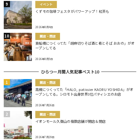
イベント
くずモの珈琲フェスタがパワーアップ！紅茶も
2026年8月4日
開店・閉店
東船橋につくってた「胡麻切りそば酒と肴とそば おおの」がオ
ープンしてる
2026年8月5日
ひらつー月間人気記事ベスト10
開店・閉店
高槻につくってた「HALO, patissier KAORU YOSHIDA」がオ
ープンしてる。シロモト出身世界3位パティシエのお店
2026年7月26日
開店・閉店
イオンモール久御山の複数店舗が開店＆閉店
2026年7月29日