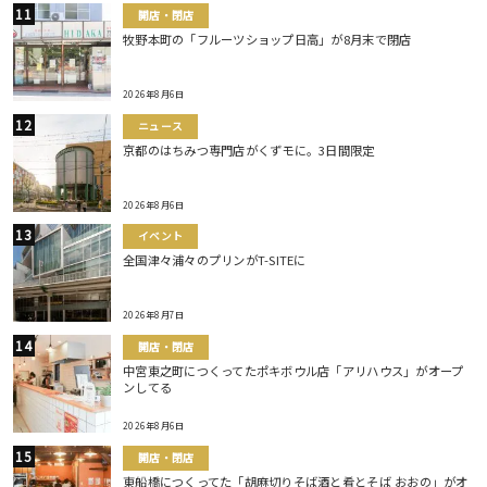
開店・閉店
牧野本町の「フルーツショップ日高」が8月末で閉店
2026年8月6日
ニュース
京都のはちみつ専門店がくずモに。3日間限定
2026年8月6日
イベント
全国津々浦々のプリンがT-SITEに
2026年8月7日
開店・閉店
中宮東之町につくってたポキボウル店「アリハウス」がオープ
ンしてる
2026年8月6日
開店・閉店
東船橋につくってた「胡麻切りそば酒と肴とそば おおの」がオ