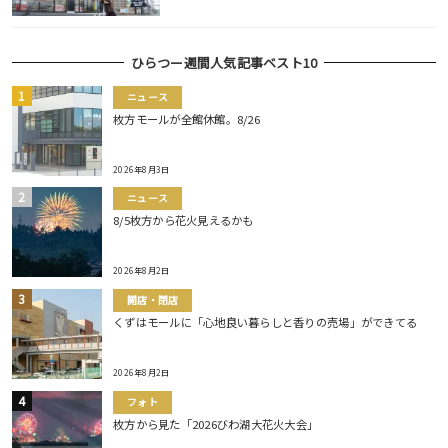
ひらつー週間人気記事ベスト10
ニュース
枚方モールが全館休館。8/26
2026年8月3日
ニュース
8/5枚方から花火見えるかも
2026年8月2日
開店・閉店
くずはモールに「心地良い暮らしと香りの売場」ができてる
2026年8月2日
フォト
枚方から見た「2026びわ湖大花火大会」