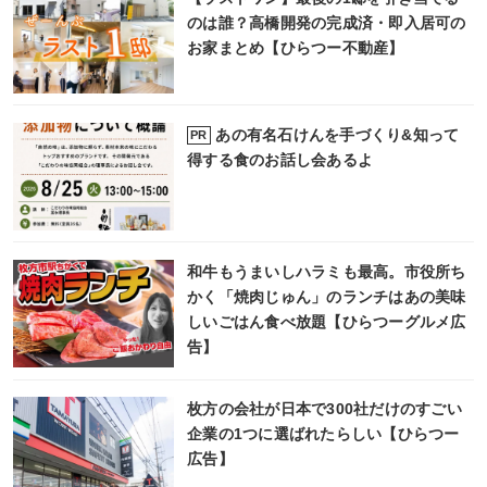
のは誰？高橋開発の完成済・即入居可の
お家まとめ【ひらつー不動産】
あの有名石けんを手づくり&知って
PR
得する食のお話し会あるよ
和牛もうまいしハラミも最高。市役所ち
かく「焼肉じゅん」のランチはあの美味
しいごはん食べ放題【ひらつーグルメ広
告】
枚方の会社が日本で300社だけのすごい
企業の1つに選ばれたらしい【ひらつー
広告】