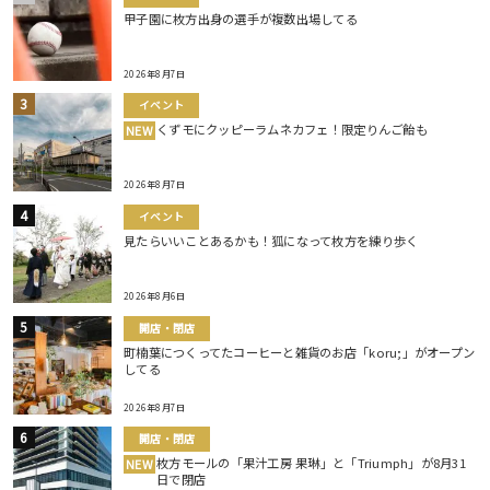
甲子園に枚方出身の選手が複数出場してる
2026年8月7日
イベント
くずモにクッピーラムネカフェ！限定りんご飴も
NEW
2026年8月7日
イベント
見たらいいことあるかも！狐になって枚方を練り歩く
2026年8月6日
開店・閉店
町楠葉につくってたコーヒーと雑貨のお店「koru;」がオープン
してる
2026年8月7日
開店・閉店
枚方モールの「果汁工房 果琳」と「Triumph」が8月31
NEW
日で閉店