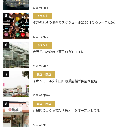
2026年8月6日
イベント
枚方の近所の夏祭りスケジュール2026【ひらつーまとめ】
2026年8月6日
イベント
大阪初出店の焼き菓子店がT-SITEに
2026年8月1日
開店・閉店
イオンモール久御山の複数店舗が開店＆閉店
2026年7月29日
開店・閉店
香里園につくってた「魚丼」がオープンしてる
2026年8月3日