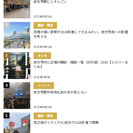
枚方市駅に人すんごい
2025年9月21日
開店・閉店
京橋の南に新駅が2028年春にできるみたい。枚方市民への影響
を考える
2026年4月11日
まとめ
枚方市内と近隣の開店・閉店一覧（日付順）2026【ひらつーま
とめ】
2026年8月3日
イベント
枚方市駅中央改札前の先が見えない
2025年9月21日
開店・閉店
宮之阪のイズミヤSC枚方が2026年春で閉館