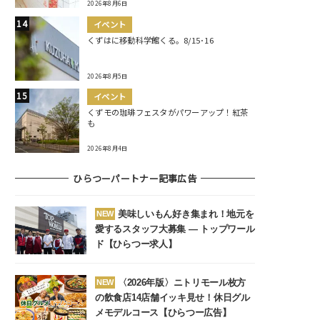
2026年8月6日
イベント
くずはに移動科学館くる。8/15･16
2026年8月5日
イベント
くずモの珈琲フェスタがパワーアップ！紅茶
も
2026年8月4日
ひらつーパートナー記事広告
美味しいもん好き集まれ！地元を
NEW
愛するスタッフ大募集 ― トップワール
ド【ひらつー求人】
〈2026年版〉ニトリモール枚方
NEW
の飲食店14店舗イッキ見せ！休日グル
メモデルコース【ひらつー広告】