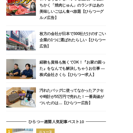
ちかく「焼肉じゅん」のランチはあの
美味しいごはん食べ放題【ひらつーグ
ルメ広告】
枚方の会社が日本で300社だけのすごい
企業の1つに選ばれたらしい【ひらつー
広告】
経験も資格も無くてOK！『お家の困っ
た』をなんでも解決しちゃうお仕事 ―
株式会社さくら【ひらつー求人】
汚れたバッグに使ってなかったアクセ
や時計が55万円で売れた！一番高値が
ついたのは…【ひらつー広告】
ひらつー週間人気記事ベスト10
ニュース