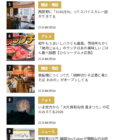
開店・閉店
西禁野に「SUNZEN」ってスパイスカレー店
ができてる
2026年8月5日
グルメ
和牛もうまいしハラミも最高。市役所ちかく
「焼肉じゅん」のランチはあの美味しいごは
ん食べ放題【ひらつーグルメ広告】
2026年8月5日
開店・閉店
東船橋につくってた「胡麻切りそば酒と肴と
そば おおの」がオープンしてる
2026年8月5日
フォト
いま枚方から「大久保駐屯地 夏まつり」の花
火みえてる2026
2026年8月5日
ニュース
登録者170万･韓国YouTuberが御殿山のお店