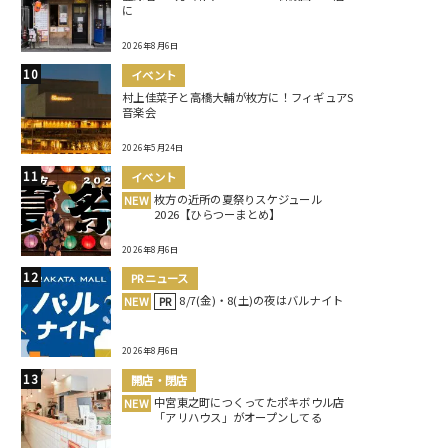
に
2026年8月6日
イベント
村上佳菜子と高橋大輔が枚方に！フィギュアS
音楽会
2026年5月24日
イベント
枚方の近所の夏祭りスケジュール
NEW
2026【ひらつーまとめ】
2026年8月6日
PRニュース
8/7(金)・8(土)の夜はバルナイト
NEW
PR
2026年8月6日
開店・閉店
中宮東之町につくってたポキボウル店
NEW
「アリハウス」がオープンしてる