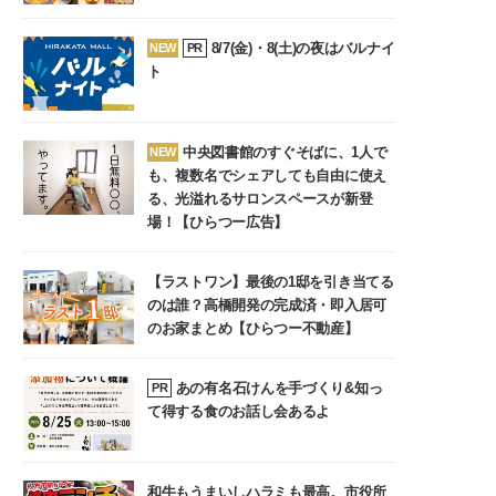
8/7(金)・8(土)の夜はバルナイ
NEW
PR
ト
中央図書館のすぐそばに、1人で
NEW
も、複数名でシェアしても自由に使え
る、光溢れるサロンスペースが新登
場！【ひらつー広告】
【ラストワン】最後の1邸を引き当てる
のは誰？高橋開発の完成済・即入居可
のお家まとめ【ひらつー不動産】
あの有名石けんを手づくり&知っ
PR
て得する食のお話し会あるよ
和牛もうまいしハラミも最高。市役所