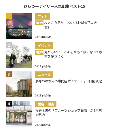
ひらつーデイリー人気記事ベスト15
フォト
枚方から見た「2026びわ湖大花火大
NEW
会」
2026年8月6日
イベント
見たらいいことあるかも！狐になって枚
NEW
方を練り歩く
2026年8月6日
ニュース
京都のはちみつ専門店がくずモに。3日間限定
2026年8月6日
開店・閉店
牧野本町の「フルーツショップ日高」が8月末
で閉店
2026年8月6日