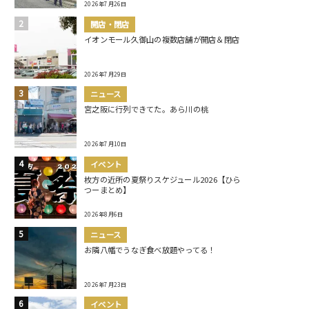
2026年7月26日
開店・閉店
イオンモール久御山の複数店舗が開店＆閉店
2026年7月29日
ニュース
宮之阪に行列できてた。あら川の桃
2026年7月10日
イベント
枚方の近所の夏祭りスケジュール2026【ひら
つーまとめ】
2026年8月6日
ニュース
お隣八幡でうなぎ食べ放題やってる！
2026年7月23日
イベント