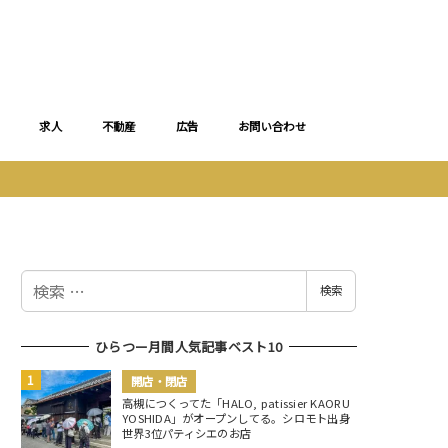
求人
不動産
広告
お問い合わせ
検
検索
索
ひらつー月間人気記事ベスト10
開店・閉店
高槻につくってた「HALO, patissier KAORU
YOSHIDA」がオープンしてる。シロモト出身
世界3位パティシエのお店