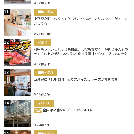
2026年8月6日
開店・閉店
中宮東之町につくってたポキボウル店「アリハウス」がオープ
ンしてる
2026年8月6日
グルメ
和牛もうまいしハラミも最高。市役所ちかく「焼肉じゅん」の
ランチはあの美味しいごはん食べ放題【ひらつーグルメ広告】
2026年8月5日
開店・閉店
西禁野に「SUNZEN」ってスパイスカレー店ができてる
2026年8月5日
イベント
全国津々浦々のプリンがT-SITEに
NEW
2026年8月7日
開店・閉店