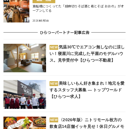
東船橋につくってた「胡麻切りそば酒と肴とそば おおの」がオ
ープンしてる
2026年8月5日
ひらつーパートナー記事広告
気温30℃でエアコン無しなのに涼し
NEW
い！寝屋川に完成した平屋のモデルハウ
ス。見学受付中【ひらつー不動産】
美味しいもん好き集まれ！地元を愛
NEW
するスタッフ大募集 ― トップワールド
【ひらつー求人】
〈2026年版〉ニトリモール枚方の
NEW
飲食店14店舗イッキ見せ！休日グルメモ