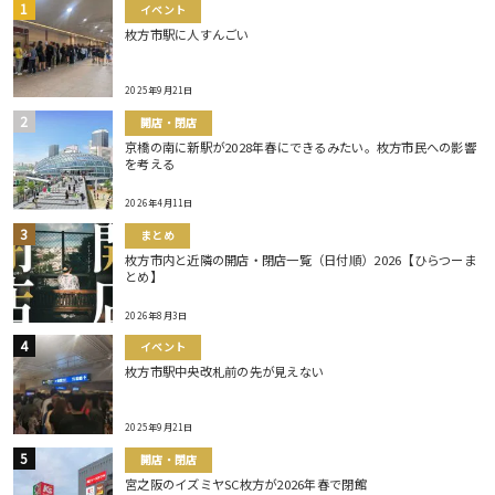
イベント
枚方市駅に人すんごい
2025年9月21日
開店・閉店
京橋の南に新駅が2028年春にできるみたい。枚方市民への影響
を考える
2026年4月11日
まとめ
枚方市内と近隣の開店・閉店一覧（日付順）2026【ひらつーま
とめ】
2026年8月3日
イベント
枚方市駅中央改札前の先が見えない
2025年9月21日
開店・閉店
宮之阪のイズミヤSC枚方が2026年春で閉館