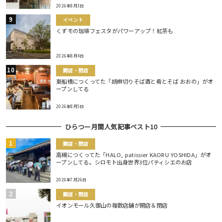
2026年8月3日
イベント
くずモの珈琲フェスタがパワーアップ！紅茶も
2026年8月4日
開店・閉店
東船橋につくってた「胡麻切りそば酒と肴とそば おおの」がオ
ープンしてる
2026年8月5日
ひらつー月間人気記事ベスト10
開店・閉店
高槻につくってた「HALO, patissier KAORU YOSHIDA」がオ
ープンしてる。シロモト出身世界3位パティシエのお店
2026年7月26日
開店・閉店
イオンモール久御山の複数店舗が開店＆閉店