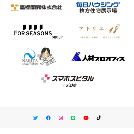
Twitter
Facebook
Instagram
LINE
You Tube
TikTok