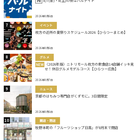
8/7(金)・8(土)の夜はバルナイト
PR
2026年8月6日
イベント
枚方の近所の夏祭りスケジュール2026【ひらつーまとめ】
2026年8月6日
グルメ
〈2026年版〉ニトリモール枚方の飲食店14店舗イッキ見
NEW
せ！休日グルメモデルコース【ひらつー広告】
2026年8月7日
ニュース
京都のはちみつ専門店がくずモに。3日間限定
2026年8月6日
開店・閉店
牧野本町の「フルーツショップ日高」が8月末で閉店