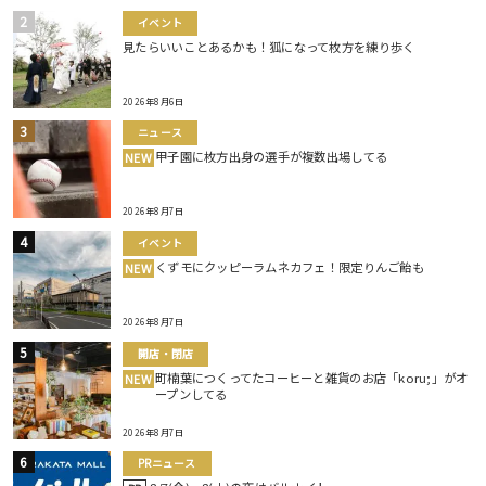
イベント
見たらいいことあるかも！狐になって枚方を練り歩く
2026年8月6日
ニュース
甲子園に枚方出身の選手が複数出場してる
NEW
2026年8月7日
イベント
くずモにクッピーラムネカフェ！限定りんご飴も
NEW
2026年8月7日
開店・閉店
町楠葉につくってたコーヒーと雑貨のお店「koru;」がオ
NEW
ープンしてる
2026年8月7日
PRニュース