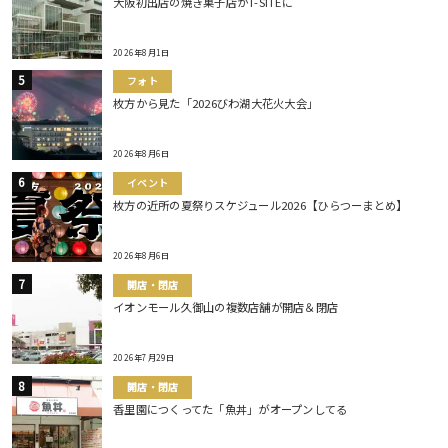
大阪初出店の焼き菓子店がT-SITEに
2026年8月1日
フォト
枚方から見た「2026びわ湖大花火大会」
2026年8月6日
イベント
枚方の近所の夏祭りスケジュール2026【ひらつーまとめ】
2026年8月6日
開店・閉店
イオンモール久御山の複数店舗が開店＆閉店
2026年7月29日
開店・閉店
香里園につくってた「魚丼」がオープンしてる