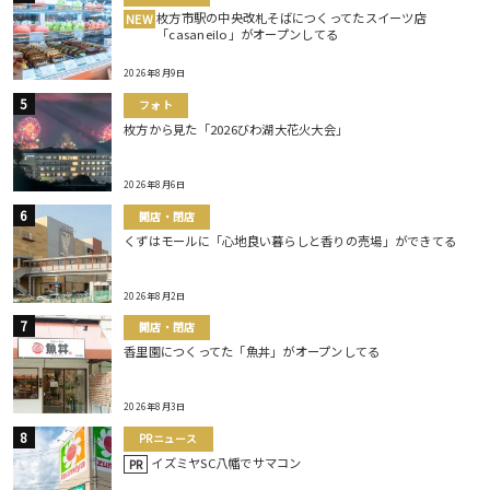
枚方市駅の中央改札そばにつくってたスイーツ店
NEW
「casaneilo」がオープンしてる
2026年8月9日
フォト
枚方から見た「2026びわ湖大花火大会」
2026年8月6日
開店・閉店
くずはモールに「心地良い暮らしと香りの売場」ができてる
2026年8月2日
開店・閉店
香里園につくってた「魚丼」がオープンしてる
2026年8月3日
PRニュース
イズミヤSC八幡でサマコン
PR