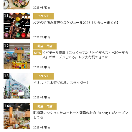
2026年8月9日
イベント
枚方の近所の夏祭りスケジュール2026【ひらつーまとめ】
2026年8月6日
開店・閉店
ビバモール寝屋川につくってた「トイザらス・ベビーザら
NEW
ス」がオープンしてる。レジ大行列できてた
2026年8月9日
イベント
ビオルネに水遊び広場。スライダーも
2026年8月8日
開店・閉店
町楠葉につくってたコーヒーと雑貨のお店「koru;」がオープン
してる
2026年8月7日