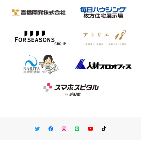
Twitter
Facebook
Instagram
LINE
You Tube
TikTok