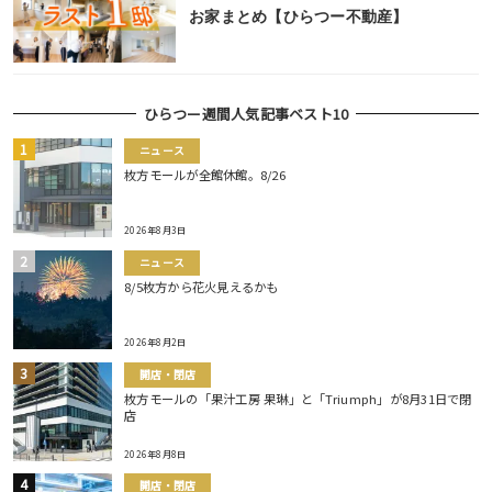
お家まとめ【ひらつー不動産】
ひらつー週間人気記事ベスト10
ニュース
枚方モールが全館休館。8/26
2026年8月3日
ニュース
8/5枚方から花火見えるかも
2026年8月2日
開店・閉店
枚方モールの「果汁工房 果琳」と「Triumph」が8月31日で閉
店
2026年8月8日
開店・閉店