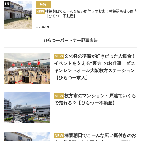
広告
楠葉朝日でこーんな広い庭付きのお家！樟葉駅も徒歩圏内
NEW
【ひらつー不動産】
2026年8月9日
ひらつーパートナー記事広告
文化祭の準備が好きだった人集合！
NEW
イベントを支える“裏方”のお仕事―ダス
キンレントオール大阪枚方ステーション
【ひらつー求人】
枚方市のマンション・戸建ていくら
NEW
で売れる？【ひらつー不動産】
楠葉朝日でこーんな広い庭付きのお
NEW