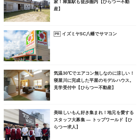
家！樟葉駅も徒歩圏内【ひらつー不動
産】
イズミヤSC八幡でサマコン
PR
気温30℃でエアコン無しなのに涼しい！
寝屋川に完成した平屋のモデルハウス。
見学受付中【ひらつー不動産】
美味しいもん好き集まれ！地元を愛する
スタッフ大募集 ― トップワールド【ひ
らつー求人】