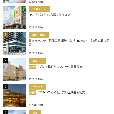
2026年8月9日
PRニュース
イズミヤSC八幡でサマコン
PR
2026年8月8日
開店・閉店
枚方モールの「果汁工房 果琳」と「Triumph」が8月31日で閉
店
2026年8月8日
ニュース
くずはで松竹堂のフルーツ餅買える
NEW
2026年8月9日
イベント
「すみっコぐらし」無料上映会＠総文
NEW
2026年8月9日
まち