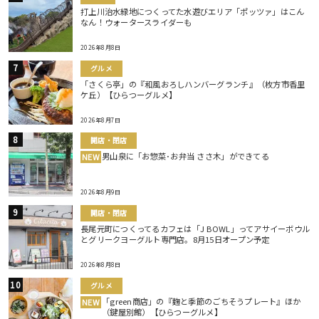
打上川治水緑地につくってた水遊びエリア「ポッツァ」はこん
なん！ウォータースライダーも
2026年8月8日
グルメ
「さくら亭」の『和風おろしハンバーグランチ』（枚方市香里
ケ丘）【ひらつーグルメ】
2026年8月7日
開店・閉店
男山泉に「お惣菜･お弁当 ささ木」ができてる
NEW
2026年8月9日
開店・閉店
長尾元町につくってるカフェは「J BOWL」ってアサイーボウル
とグリークヨーグルト専門店。8月15日オープン予定
2026年8月8日
グルメ
「green商店」の『麹と季節のごちそうプレート』ほか
NEW
（鍵屋別館）【ひらつーグルメ】