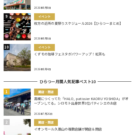
2026年8月8日
イベント
枚方の近所の夏祭りスケジュール2026【ひらつーまとめ】
2026年8月6日
イベント
くずモの珈琲フェスタがパワーアップ！紅茶も
2026年8月4日
ひらつー月間人気記事ベスト10
開店・閉店
高槻につくってた「HALO, patissier KAORU YOSHIDA」がオ
ープンしてる。シロモト出身世界3位パティシエのお店
2026年7月26日
開店・閉店
イオンモール久御山の複数店舗が開店＆閉店