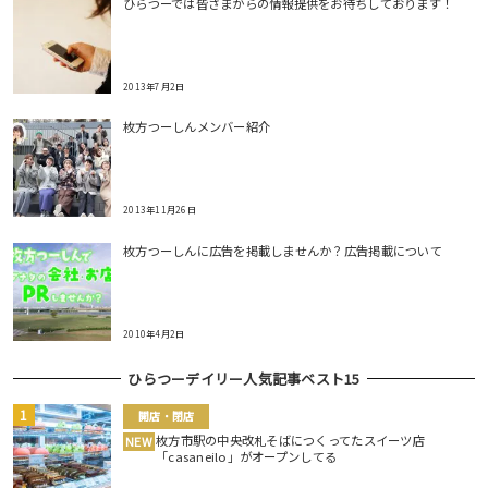
ひらつーでは皆さまからの情報提供をお待ちしております！
2013年7月2日
枚方つーしんメンバー紹介
2013年11月26日
枚方つーしんに広告を掲載しませんか？広告掲載について
2010年4月2日
ひらつーデイリー人気記事ベスト15
開店・閉店
枚方市駅の中央改札そばにつくってたスイーツ店
NEW
「casaneilo」がオープンしてる