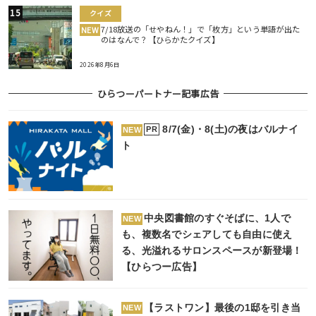
クイズ
7/18放送の「せやねん！」で「枚方」という単語が出た
NEW
のはなんで？【ひらかたクイズ】
2026年8月6日
ひらつーパートナー記事広告
8/7(金)・8(土)の夜はバルナイ
PR
NEW
ト
中央図書館のすぐそばに、1人で
NEW
も、複数名でシェアしても自由に使え
る、光溢れるサロンスペースが新登場！
【ひらつー広告】
【ラストワン】最後の1邸を引き当
NEW