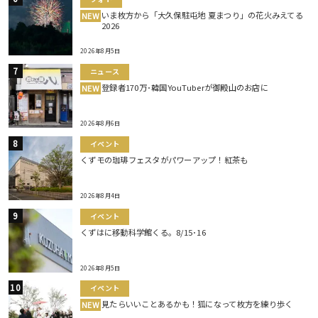
いま枚方から「大久保駐屯地 夏まつり」の花火みえてる
NEW
2026
2026年8月5日
ニュース
登録者170万･韓国YouTuberが御殿山のお店に
NEW
2026年8月6日
イベント
くずモの珈琲フェスタがパワーアップ！紅茶も
2026年8月4日
イベント
くずはに移動科学館くる。8/15･16
2026年8月5日
イベント
見たらいいことあるかも！狐になって枚方を練り歩く
NEW