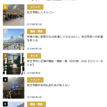
イベント
枚方市駅に人すんごい
2025年9月21日
開店・閉店
京橋の南に新駅が2028年春にできるみたい。枚方市民への影響
を考える
2026年4月11日
まとめ
枚方市内と近隣の開店・閉店一覧（日付順）2026【ひらつーま
とめ】
2026年8月3日
イベント
枚方市駅中央改札前の先が見えない
2025年9月21日
開店・閉店