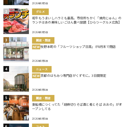
2026年8月5日
グルメ
和牛もうまいしハラミも最高。市役所ちかく「焼肉じゅん」の
ランチはあの美味しいごはん食べ放題【ひらつーグルメ広告】
2026年8月5日
開店・閉店
牧野本町の「フルーツショップ日高」が8月末で閉店
NEW
2026年8月6日
ニュース
京都のはちみつ専門店がくずモに。3日間限定
NEW
2026年8月6日
開店・閉店
東船橋につくってた「胡麻切りそば酒と肴とそば おおの」がオ
ープンしてる
2026年8月5日
フォト