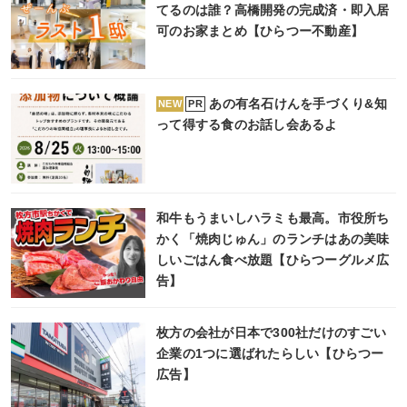
てるのは誰？高橋開発の完成済・即入居
可のお家まとめ【ひらつー不動産】
あの有名石けんを手づくり&知
PR
NEW
って得する食のお話し会あるよ
和牛もうまいしハラミも最高。市役所ち
かく「焼肉じゅん」のランチはあの美味
しいごはん食べ放題【ひらつーグルメ広
告】
枚方の会社が日本で300社だけのすごい
企業の1つに選ばれたらしい【ひらつー
広告】