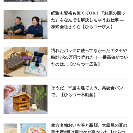
経験も資格も無くてOK！『お家の困っ
た』をなんでも解決しちゃうお仕事 ―
株式会社さくら【ひらつー求人】
汚れたバッグに使ってなかったアクセや
時計が55万円で売れた！一番高値がつい
たのは…【ひらつー広告】
そうだ、平屋を建てよう。高級食パン
で。【ひらつー不動産】
枚方名物おいも巻と新顔。大黒屋の夏の
手土産2種は親ウケが良かった【ひらつ