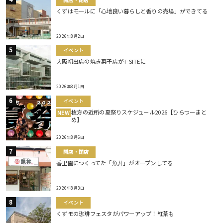
くずはモールに「心地良い暮らしと香りの売場」ができてる
2026年8月2日
イベント
大阪初出店の焼き菓子店がT-SITEに
2026年8月1日
イベント
枚方の近所の夏祭りスケジュール2026【ひらつーまと
NEW
め】
2026年8月6日
開店・閉店
香里園につくってた「魚丼」がオープンしてる
2026年8月3日
イベント
くずモの珈琲フェスタがパワーアップ！紅茶も