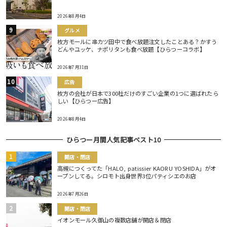
2026年8月4日
グルメ
枚方モールに串カツ田中で食べ放題注文したことある？かすう
どんやユッケ、ナポリタンも食べ放題【ひらつーコラボ】
2026年7月31日
広告
枚方の会社が日本で300社だけのすごい企業の1つに選ばれたら
しい【ひらつー広告】
2026年8月4日
ひらつー月間人気記事ベスト10
開店・閉店
高槻につくってた「HALO, patissier KAORU YOSHIDA」がオ
ープンしてる。シロモト出身世界3位パティシエのお店
2026年7月26日
開店・閉店
イオンモール久御山の複数店舗が開店＆閉店