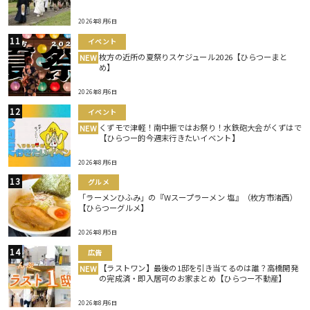
2026年8月6日
イベント
枚方の近所の夏祭りスケジュール2026【ひらつーまと
NEW
め】
2026年8月6日
イベント
くずモで津軽！南中振ではお祭り！水鉄砲大会がくずはで
NEW
【ひらつー的今週末行きたいイベント】
2026年8月6日
グルメ
「ラーメンひふみ」の『Wスープラーメン 塩』（枚方市渚西）
【ひらつーグルメ】
2026年8月5日
広告
【ラストワン】最後の1邸を引き当てるのは誰？高橋開発
NEW
の完成済・即入居可のお家まとめ【ひらつー不動産】
2026年8月6日