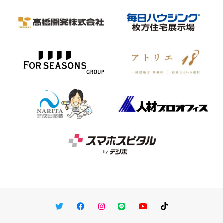
Twitter
Facebook
Instagram
LINE
You Tube
TikTok