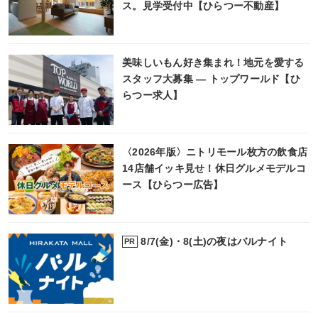
ス。見学受付中【ひらつー不動産】
美味しいもん好き集まれ！地元を愛する
スタッフ大募集 ― トップワールド【ひ
らつー求人】
〈2026年版〉ニトリモール枚方の飲食店
14店舗イッキ見せ！休日グルメモデルコ
ース【ひらつー広告】
8/7(金)・8(土)の夜はバルナイト
PR