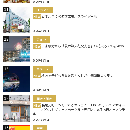
2026年8月7日
イベント
ビオルネに水遊び広場。スライダーも
NEW
2026年8月8日
フォト
いま枚方から「茨木辯天花火大会」の花火みえてる2026
NEW
2026年8月8日
ニュース
枚方で子ども食堂を営む女性が中国新聞の特集に
NEW
2026年8月8日
開店・閉店
長尾元町につくってるカフェは「J BOWL」ってアサイー
NEW
ボウルとグリークヨーグルト専門店。8月15日オープン予
定
2026年8月8日
話題