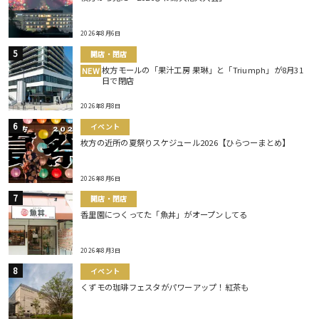
2026年8月6日
開店・閉店
枚方モールの「果汁工房 果琳」と「Triumph」が8月31
NEW
日で閉店
2026年8月8日
イベント
枚方の近所の夏祭りスケジュール2026【ひらつーまとめ】
2026年8月6日
開店・閉店
香里園につくってた「魚丼」がオープンしてる
2026年8月3日
イベント
くずモの珈琲フェスタがパワーアップ！紅茶も