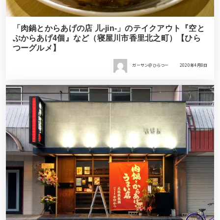
「肉鍋とからあげの店 儿-jin-」のテイクアウト『空と
ぶからあげ4個』など（寝屋川市香里北之町）【ひら
つーグルメ】
ガーサン＠ひらつー
2020年4月8日