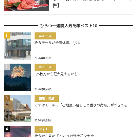
告】
ひらつー週間人気記事ベスト10
ニュース
枚方モールが全館休館。8/26
2026年8月3日
ニュース
8/5枚方から花火見えるかも
2026年8月2日
開店・閉店
くずはモールに「心地良い暮らしと香りの売場」ができてる
2026年8月2日
フォト
枚方から見た「2026びわ湖大花火大会」