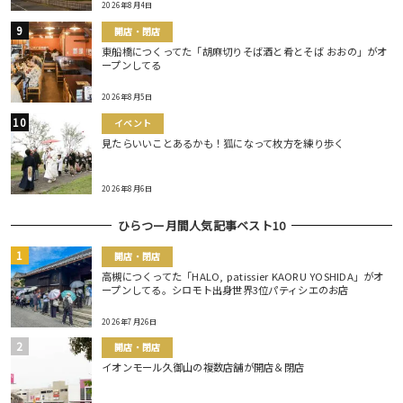
2026年8月4日
開店・閉店
東船橋につくってた「胡麻切りそば酒と肴とそば おおの」がオ
ープンしてる
2026年8月5日
イベント
見たらいいことあるかも！狐になって枚方を練り歩く
2026年8月6日
ひらつー月間人気記事ベスト10
開店・閉店
高槻につくってた「HALO, patissier KAORU YOSHIDA」がオ
ープンしてる。シロモト出身世界3位パティシエのお店
2026年7月26日
開店・閉店
イオンモール久御山の複数店舗が開店＆閉店