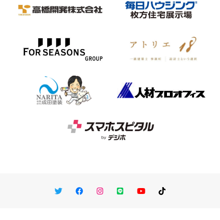
Twitter
Facebook
Instagram
LINE
You Tube
TikTok