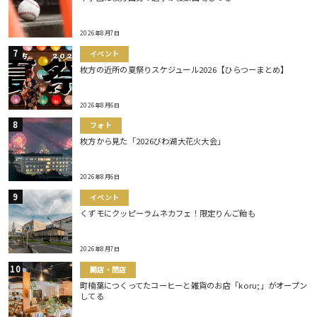
2026年8月7日
イベント
枚方の近所の夏祭りスケジュール2026【ひらつーまとめ】
2026年8月6日
フォト
枚方から見た「2026びわ湖大花火大会」
2026年8月6日
イベント
くずモにクッピーラムネカフェ！限定りんご飴も
2026年8月7日
開店・閉店
町楠葉につくってたコーヒーと雑貨のお店「koru;」がオープン
してる