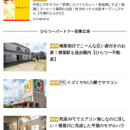
中宮にポキボウル！禁野にスパイスカレー！東船橋にそば！楠
葉にコーヒーと雑貨のお店！枚方めっちゃお店オープンしたや
ん【今週のひらかた】
2026年8月7日
ひらつーパートナー記事広告
楠葉朝日でこーんな広い庭付きのお
NEW
家！樟葉駅も徒歩圏内【ひらつー不動
産】
イズミヤSC八幡でサマコン
PR
NEW
気温30℃でエアコン無しなのに涼し
NEW
い！寝屋川に完成した平屋のモデルハウ