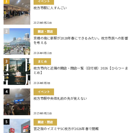
イベント
枚方市駅に人すんごい
2025年9月21日
開店・閉店
京橋の南に新駅が2028年春にできるみたい。枚方市民への影響
を考える
2026年4月11日
まとめ
枚方市内と近隣の開店・閉店一覧（日付順）2026【ひらつーま
とめ】
2026年8月3日
イベント
枚方市駅中央改札前の先が見えない
2025年9月21日
開店・閉店
宮之阪のイズミヤSC枚方が2026年春で閉館