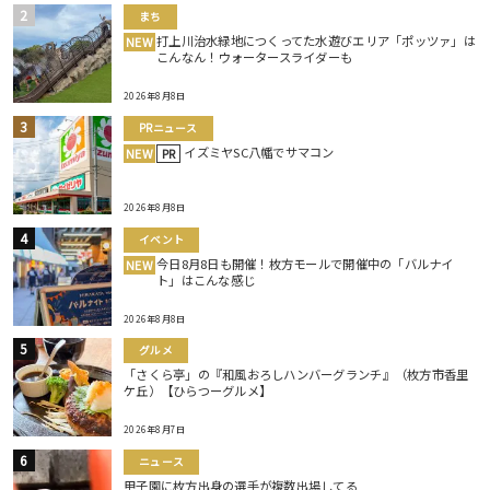
まち
打上川治水緑地につくってた水遊びエリア「ポッツァ」は
NEW
こんなん！ウォータースライダーも
2026年8月8日
PRニュース
イズミヤSC八幡でサマコン
NEW
PR
2026年8月8日
イベント
今日8月8日も開催！枚方モールで開催中の「バルナイ
NEW
ト」はこんな感じ
2026年8月8日
グルメ
「さくら亭」の『和風おろしハンバーグランチ』（枚方市香里
ケ丘）【ひらつーグルメ】
2026年8月7日
ニュース
甲子園に枚方出身の選手が複数出場してる