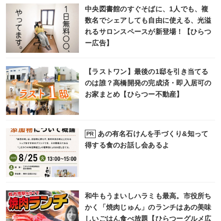
中央図書館のすぐそばに、1人でも、複
数名でシェアしても自由に使える、光溢
れるサロンスペースが新登場！【ひらつ
ー広告】
【ラストワン】最後の1邸を引き当てる
のは誰？高橋開発の完成済・即入居可の
お家まとめ【ひらつー不動産】
あの有名石けんを手づくり&知って
PR
得する食のお話し会あるよ
和牛もうまいしハラミも最高。市役所ち
かく「焼肉じゅん」のランチはあの美味
しいごはん食べ放題【ひらつーグルメ広