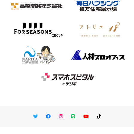
Twitter
Facebook
Instagram
LINE
You Tube
TikTok