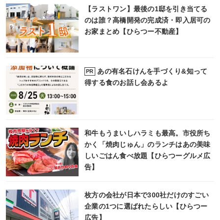
【ラストワン】最後の1邸を引き当てる
のは誰？高橋開発の完成済・即入居可の
お家まとめ【ひらつー不動産】
あの有名石けんを手づくり&知って
PR
得する食のお話し会あるよ
和牛もうまいしハラミも最高。市役所ち
かく「焼肉じゅん」のランチはあの美味
しいごはん食べ放題【ひらつーグルメ広
告】
枚方の会社が日本で300社だけのすごい
企業の1つに選ばれたらしい【ひらつー
広告】