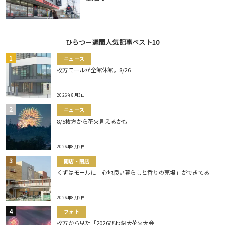
ひらつー週間人気記事ベスト10
ニュース
枚方モールが全館休館。8/26
2026年8月3日
ニュース
8/5枚方から花火見えるかも
2026年8月2日
開店・閉店
くずはモールに「心地良い暮らしと香りの売場」ができてる
2026年8月2日
フォト
枚方から見た「2026びわ湖大花火大会」