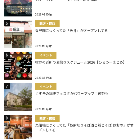
2026年8月6日
開店・閉店
香里園につくってた「魚丼」がオープンしてる
2026年8月3日
イベント
枚方の近所の夏祭りスケジュール2026【ひらつーまとめ】
2026年8月6日
イベント
くずモの珈琲フェスタがパワーアップ！紅茶も
2026年8月4日
開店・閉店
東船橋につくってた「胡麻切りそば酒と肴とそば おおの」がオ
ープンしてる