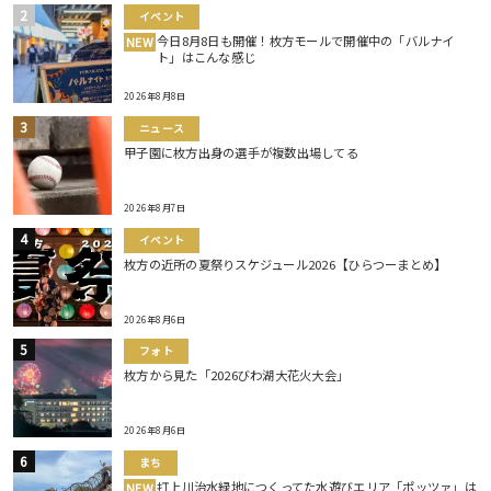
イベント
今日8月8日も開催！枚方モールで開催中の「バルナイ
NEW
ト」はこんな感じ
2026年8月8日
ニュース
甲子園に枚方出身の選手が複数出場してる
2026年8月7日
イベント
枚方の近所の夏祭りスケジュール2026【ひらつーまとめ】
2026年8月6日
フォト
枚方から見た「2026びわ湖大花火大会」
2026年8月6日
まち
打上川治水緑地につくってた水遊びエリア「ポッツァ」は
NEW