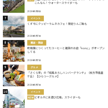
こんなん！ウォータースライダーも
2026年8月8日
イベント
くずモにクッピーラムネカフェ！限定りんご飴も
2026年8月7日
開店・閉店
町楠葉につくってたコーヒーと雑貨のお店「koru;」がオープン
してる
2026年8月7日
グルメ
「さくら亭」の『和風おろしハンバーグランチ』（枚方市香里
ケ丘）【ひらつーグルメ】
2026年8月7日
イベント
ビオルネに水遊び広場。スライダーも
NEW