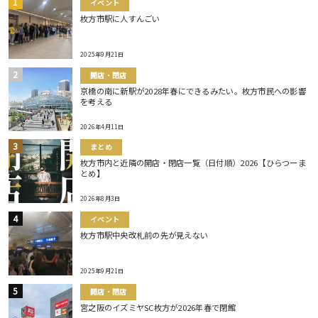
イベント
枚方市駅に人すんごい
2025年9月21日
開店・閉店
京橋の南に新駅が2028年春にできるみたい。枚方市民への影響
を考える
2026年4月11日
まとめ
枚方市内と近隣の開店・閉店一覧（日付順）2026【ひらつーま
とめ】
2026年8月3日
イベント
枚方市駅中央改札前の先が見えない
2025年9月21日
開店・閉店
宮之阪のイズミヤSC枚方が2026年春で閉館