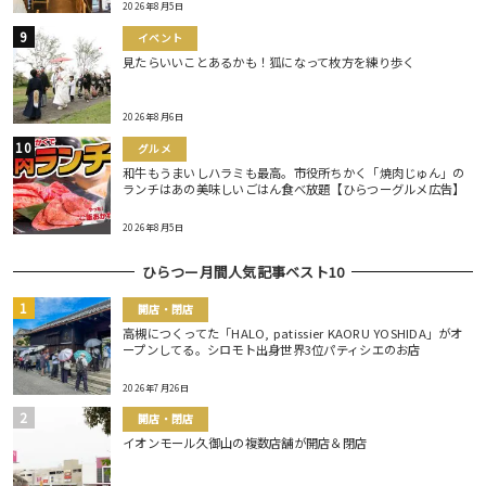
2026年8月5日
イベント
見たらいいことあるかも！狐になって枚方を練り歩く
2026年8月6日
グルメ
和牛もうまいしハラミも最高。市役所ちかく「焼肉じゅん」の
ランチはあの美味しいごはん食べ放題【ひらつーグルメ広告】
2026年8月5日
ひらつー月間人気記事ベスト10
開店・閉店
高槻につくってた「HALO, patissier KAORU YOSHIDA」がオ
ープンしてる。シロモト出身世界3位パティシエのお店
2026年7月26日
開店・閉店
イオンモール久御山の複数店舗が開店＆閉店