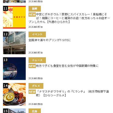
2026年8月8日
話題
中宮にポキボウル！禁野にスパイスカレー！東船橋にそ
NEW
ば！楠葉にコーヒーと雑貨のお店！枚方めっちゃお店オー
プンしたやん【今週のひらかた】
2026年8月7日
イベント
全国津々浦々のプリンがT-SITEに
2026年8月7日
ニュース
枚方で子ども食堂を営む女性が中国新聞の特集に
NEW
2026年8月8日
グルメ
「ナマステダワラギリ」の『Cランチ』（枚方市牧野下島
NEW
町）【ひらつーグルメ】
2026年8月8日
広告