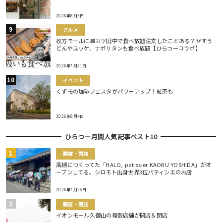
2026年8月3日
グルメ
枚方モールに串カツ田中で食べ放題注文したことある？かすう
どんやユッケ、ナポリタンも食べ放題【ひらつーコラボ】
2026年7月31日
イベント
くずモの珈琲フェスタがパワーアップ！紅茶も
2026年8月4日
ひらつー月間人気記事ベスト10
開店・閉店
高槻につくってた「HALO, patissier KAORU YOSHIDA」がオ
ープンしてる。シロモト出身世界3位パティシエのお店
2026年7月26日
開店・閉店
イオンモール久御山の複数店舗が開店＆閉店