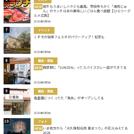
和牛もうまいしハラミも最高。市役所ちかく「焼肉じゅ
NEW
ん」のランチはあの美味しいごはん食べ放題【ひらつーグ
ルメ広告】
2026年8月5日
イベント
くずモの珈琲フェスタがパワーアップ！紅茶も
2026年8月4日
開店・閉店
西禁野に「SUNZEN」ってスパイスカレー店ができてる
NEW
2026年8月5日
開店・閉店
香里園につくってた「魚丼」がオープンしてる
2026年8月3日
フォト
いま枚方から「大久保駐屯地 夏まつり」の花火みえてる
NEW
2026