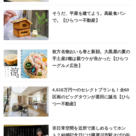
そうだ、平屋を建てよう。高級食パン
で。【ひらつー不動産】
枚方名物おいも巻と新顔。大黒屋の夏の
手土産2種は親ウケが良かった【ひらつ
ーグルメ広告】
4,616万円〜のセレクトプランも！全60
区画のビッグタウンが星田に誕生【ひら
つー不動産】
非日常空間を近所で楽しめるってホン
ト？結婚記念日には寝屋川市駅そばの牛