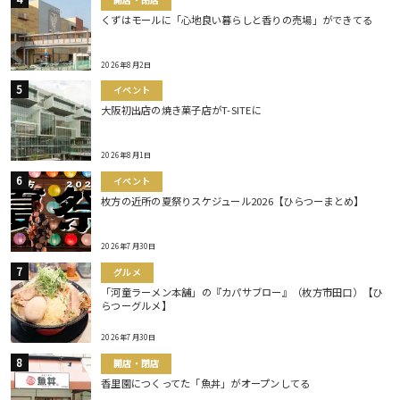
くずはモールに「心地良い暮らしと香りの売場」ができてる
2026年8月2日
イベント
大阪初出店の焼き菓子店がT-SITEに
2026年8月1日
イベント
枚方の近所の夏祭りスケジュール2026【ひらつーまとめ】
2026年7月30日
グルメ
「河童ラーメン本舗」の『カパサブロー』（枚方市田口）【ひ
らつーグルメ】
2026年7月30日
開店・閉店
香里園につくってた「魚丼」がオープンしてる