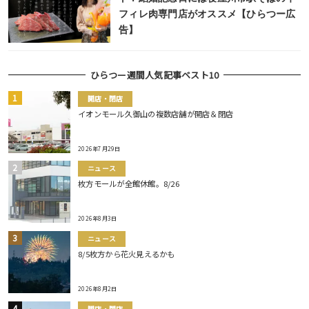
フィレ肉専門店がオススメ【ひらつー広
告】
ひらつー週間人気記事ベスト10
開店・閉店
イオンモール久御山の複数店舗が開店＆閉店
2026年7月29日
ニュース
枚方モールが全館休館。8/26
2026年8月3日
ニュース
8/5枚方から花火見えるかも
2026年8月2日
開店・閉店