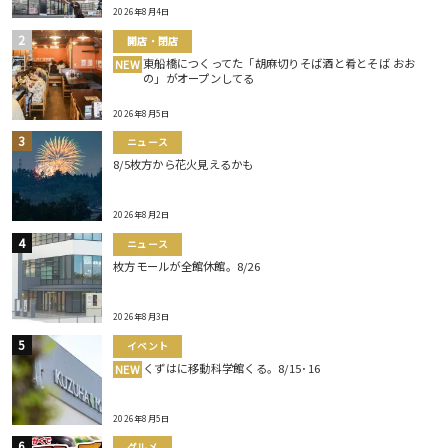
2026年8月4日
開店・閉店
東船橋につくってた「胡麻切りそば酒と肴とそば おお
NEW
の」がオープンしてる
2026年8月5日
ニュース
8/5枚方から花火見えるかも
2026年8月2日
ニュース
枚方モールが全館休館。8/26
2026年8月3日
イベント
くずはに移動科学館くる。8/15･16
NEW
2026年8月5日
グルメ