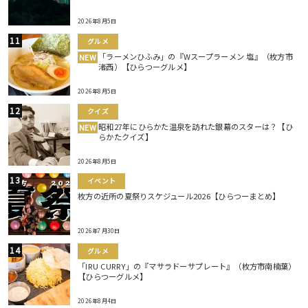
2026年8月5日
グルメ
「ラーメンひふみ」の『Wスープラーメン 塩』（枚方市
NEW
渚西）【ひらつーグルメ】
2026年8月5日
クイズ
昭和27年にひらかた温泉を訪れた銀幕のスターは？【ひ
NEW
らかたクイズ】
2026年8月5日
イベント
枚方の近所の夏祭りスケジュール2026【ひらつーまとめ】
2026年7月30日
グルメ
「IRU CURRY」の『マサラドーサプレート』（枚方市南楠葉）
【ひらつーグルメ】
2026年8月4日