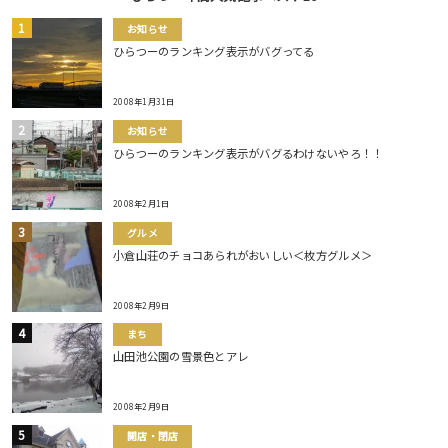
お知らせ
ひらつーのランキング表示がバグってる
2008年1月31日
お知らせ
ひらつーのランキング表示がバグるわけないやろ！！
2008年2月1日
グルメ
小倉山荘のチョコあられがおいしい＜枚方グルメ＞
2008年2月9日
まち
山田池公園の雪景色とアレ
2008年2月9日
開店・閉店