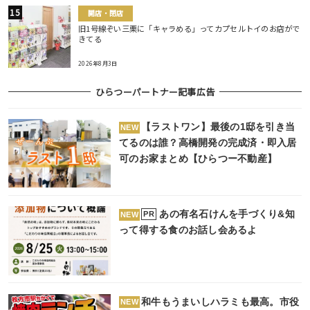
開店・閉店
旧1号線ぞい三栗に「キャラめる」ってカプセルトイのお店がで
きてる
2026年8月3日
ひらつーパートナー記事広告
【ラストワン】最後の1邸を引き当
NEW
てるのは誰？高橋開発の完成済・即入居
可のお家まとめ【ひらつー不動産】
あの有名石けんを手づくり&知
PR
NEW
って得する食のお話し会あるよ
和牛もうまいしハラミも最高。市役
NEW