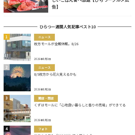
しいごはん食べ放題【ひらつーグルメ広
告】
ひらつー週間人気記事ベスト10
ニュース
枚方モールが全館休館。8/26
2026年8月3日
ニュース
8/5枚方から花火見えるかも
2026年8月2日
開店・閉店
くずはモールに「心地良い暮らしと香りの売場」ができてる
2026年8月2日
フォト