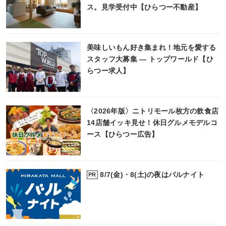
ス。見学受付中【ひらつー不動産】
美味しいもん好き集まれ！地元を愛する
スタッフ大募集 ― トップワールド【ひ
らつー求人】
〈2026年版〉ニトリモール枚方の飲食店
14店舗イッキ見せ！休日グルメモデルコ
ース【ひらつー広告】
8/7(金)・8(土)の夜はバルナイト
PR