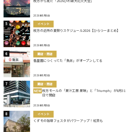
枚方から見た「2026びわ湖大花火大会」
2026年8月6日
イベント
枚方の近所の夏祭りスケジュール2026【ひらつーまとめ】
2026年8月6日
開店・閉店
香里園につくってた「魚丼」がオープンしてる
2026年8月3日
開店・閉店
枚方モールの「果汁工房 果琳」と「Triumph」が8月31
NEW
日で閉店
2026年8月8日
イベント
くずモの珈琲フェスタがパワーアップ！紅茶も