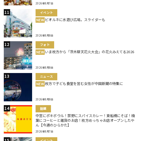
2026年8月7日
イベント
ビオルネに水遊び広場。スライダーも
NEW
2026年8月8日
フォト
いま枚方から「茨木辯天花火大会」の花火みえてる2026
NEW
2026年8月8日
ニュース
枚方で子ども食堂を営む女性が中国新聞の特集に
NEW
2026年8月8日
話題
中宮にポキボウル！禁野にスパイスカレー！東船橋にそば！楠
葉にコーヒーと雑貨のお店！枚方めっちゃお店オープンしたや
ん【今週のひらかた】
2026年8月7日
イベント