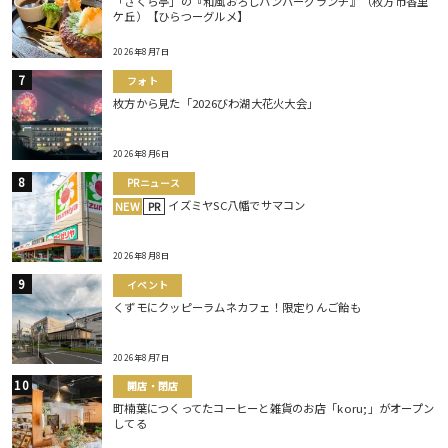
「さくら亭」の『和風おろしハンバーグランチ』（枚方市香里
ケ丘）【ひらつーグルメ】
2026年8月7日
フォト
枚方から見た「2026びわ湖大花火大会」
2026年8月6日
PRニュース
イズミヤSC八幡でサマコン
NEW
PR
2026年8月8日
イベント
くずモにクッピーラムネカフェ！限定りんご飴も
2026年8月7日
開店・閉店
町楠葉につくってたコーヒーと雑貨のお店「koru;」がオープン
してる