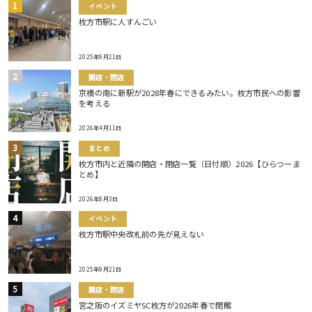
イベント
枚方市駅に人すんごい
2025年9月21日
開店・閉店
京橋の南に新駅が2028年春にできるみたい。枚方市民への影響
を考える
2026年4月11日
まとめ
枚方市内と近隣の開店・閉店一覧（日付順）2026【ひらつーま
とめ】
2026年8月3日
イベント
枚方市駅中央改札前の先が見えない
2025年9月21日
開店・閉店
宮之阪のイズミヤSC枚方が2026年春で閉館