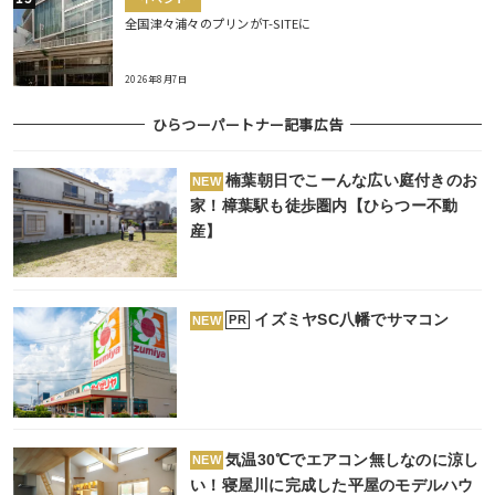
全国津々浦々のプリンがT-SITEに
2026年8月7日
ひらつーパートナー記事広告
楠葉朝日でこーんな広い庭付きのお
NEW
家！樟葉駅も徒歩圏内【ひらつー不動
産】
イズミヤSC八幡でサマコン
PR
NEW
気温30℃でエアコン無しなのに涼し
NEW
い！寝屋川に完成した平屋のモデルハウ