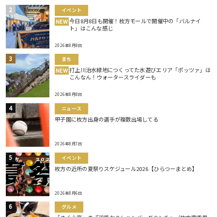
イベント
今日8月8日も開催！枚方モールで開催中の「バルナイ
NEW
ト」はこんな感じ
2026年8月8日
まち
打上川治水緑地につくってた水遊びエリア「ポッツァ」は
NEW
こんなん！ウォータースライダーも
2026年8月8日
ニュース
甲子園に枚方出身の選手が複数出場してる
2026年8月7日
イベント
枚方の近所の夏祭りスケジュール2026【ひらつーまとめ】
2026年8月6日
グルメ