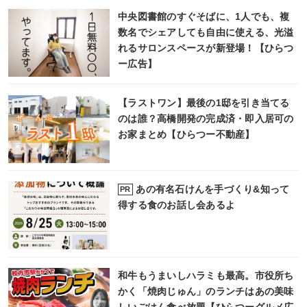
中央図書館のすぐそばに、1人でも、複
数名でシェアしても自由に使える、光溢
れるサロンスペースが新登場！【ひらつ
ー広告】
【ラストワン】最後の1邸を引き当てる
のは誰？高橋開発の完成済・即入居可の
お家まとめ【ひらつー不動産】
あの有名石けんを手づくり&知って
PR
得する食のお話し会あるよ
和牛もうまいしハラミも最高。市役所ち
かく「焼肉じゅん」のランチはあの美味