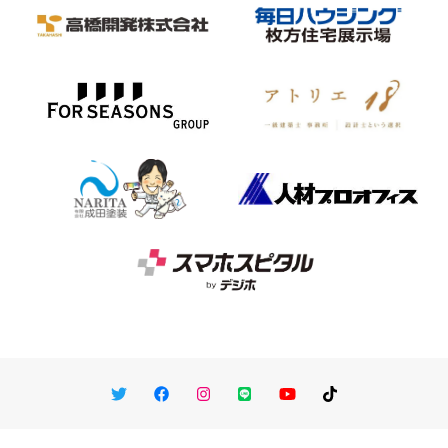
Twitter
Facebook
Instagram
LINE
You Tube
TikTok