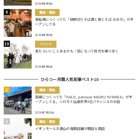
2026年8月4日
開店・閉店
東船橋につくってた「胡麻切りそば酒と肴とそば おおの」がオ
ープンしてる
2026年8月5日
イベント
見たらいいことあるかも！狐になって枚方を練り歩く
2026年8月6日
ひらつー月間人気記事ベスト10
開店・閉店
高槻につくってた「HALO, patissier KAORU YOSHIDA」がオ
ープンしてる。シロモト出身世界3位パティシエのお店
2026年7月26日
開店・閉店
イオンモール久御山の複数店舗が開店＆閉店