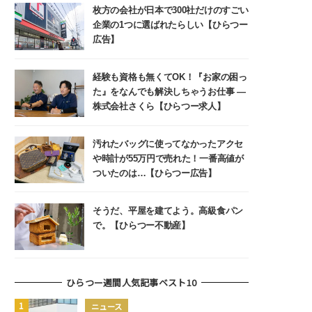
枚方の会社が日本で300社だけのすごい
企業の1つに選ばれたらしい【ひらつー
広告】
経験も資格も無くてOK！『お家の困っ
た』をなんでも解決しちゃうお仕事 ―
株式会社さくら【ひらつー求人】
汚れたバッグに使ってなかったアクセ
や時計が55万円で売れた！一番高値が
ついたのは…【ひらつー広告】
そうだ、平屋を建てよう。高級食パン
で。【ひらつー不動産】
ひらつー週間人気記事ベスト10
ニュース