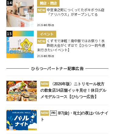
開店・閉店
中宮東之町につくってたポキボウル店
NEW
「アリハウス」がオープンしてる
2026年8月6日
イベント
くずモで津軽！南中振ではお祭り！水
NEW
鉄砲大会がくずはで【ひらつー的今週
末行きたいイベント】
2026年8月6日
ひらつーパートナー記事広告
〈2026年版〉ニトリモール枚方
NEW
の飲食店14店舗イッキ見せ！休日グル
メモデルコース【ひらつー広告】
8/7(金)・8(土)の夜はバルナイ
NEW
PR
ト