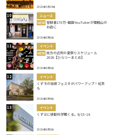
2026年5月24日
ニュース
登録者170万･韓国YouTuberが御殿山の
NEW
お店に
2026年8月6日
イベント
枚方の近所の夏祭りスケジュール
NEW
2026【ひらつーまとめ】
2026年8月6日
イベント
くずモの珈琲フェスタがパワーアップ！紅茶
も
2026年8月4日
イベント
くずはに移動科学館くる。8/15･16
2026年8月5日