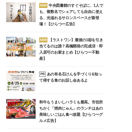
中央図書館のすぐそばに、1人で
NEW
も、複数名でシェアしても自由に使え
る、光溢れるサロンスペースが新登
場！【ひらつー広告】
【ラストワン】最後の1邸を引き
NEW
当てるのは誰？高橋開発の完成済・即
入居可のお家まとめ【ひらつー不動
産】
あの有名石けんを手づくり&知っ
PR
て得する食のお話し会あるよ
和牛もうまいしハラミも最高。市役所
ちかく「焼肉じゅん」のランチはあの
美味しいごはん食べ放題【ひらつーグ
ルメ広告】