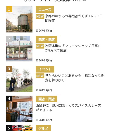
ニュース
京都のはちみつ専門店がくずモに。3日
NEW
間限定
2026年8月6日
開店・閉店
牧野本町の「フルーツショップ日高」
NEW
が8月末で閉店
2026年8月6日
イベント
見たらいいことあるかも！狐になって枚
NEW
方を練り歩く
2026年8月6日
開店・閉店
西禁野に「SUNZEN」ってスパイスカレー店
ができてる
2026年8月5日
グルメ