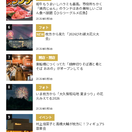
和牛もうまいしハラミも最高。市役所ちかく
「焼肉じゅん」のランチはあの美味しいごは
ん食べ放題【ひらつーグルメ広告】
2026年8月5日
フォト
枚方から見た「2026びわ湖大花火大
NEW
会」
2026年8月6日
開店・閉店
東船橋につくってた「胡麻切りそば酒と肴と
そば おおの」がオープンしてる
2026年8月5日
フォト
いま枚方から「大久保駐屯地 夏まつり」の花
火みえてる2026
2026年8月5日
イベント
村上佳菜子と高橋大輔が枚方に！フィギュアS
音楽会