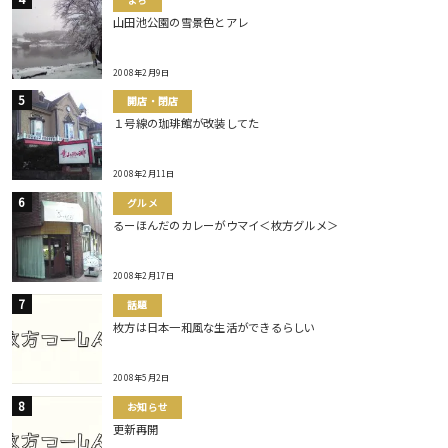
山田池公園の雪景色とアレ
2008年2月9日
開店・閉店
１号線の珈琲館が改装してた
2008年2月11日
グルメ
るーほんだのカレーがウマイ＜枚方グルメ＞
2008年2月17日
話題
枚方は日本一和風な生活ができるらしい
2008年5月2日
お知らせ
更新再開