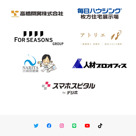
Twitter
Facebook
Instagram
LINE
You Tube
TikTok