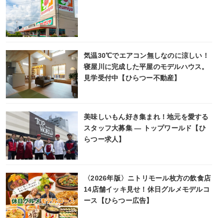
気温30℃でエアコン無しなのに涼しい！
寝屋川に完成した平屋のモデルハウス。
見学受付中【ひらつー不動産】
美味しいもん好き集まれ！地元を愛する
スタッフ大募集 ― トップワールド【ひ
らつー求人】
〈2026年版〉ニトリモール枚方の飲食店
14店舗イッキ見せ！休日グルメモデルコ
ース【ひらつー広告】