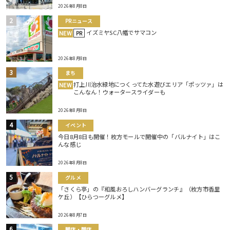
2026年8月8日
PRニュース
イズミヤSC八幡でサマコン
NEW
PR
2026年8月8日
まち
打上川治水緑地につくってた水遊びエリア「ポッツァ」は
NEW
こんなん！ウォータースライダーも
2026年8月8日
イベント
今日8月8日も開催！枚方モールで開催中の「バルナイト」はこ
んな感じ
2026年8月8日
グルメ
「さくら亭」の『和風おろしハンバーグランチ』（枚方市香里
ケ丘）【ひらつーグルメ】
2026年8月7日
開店・閉店