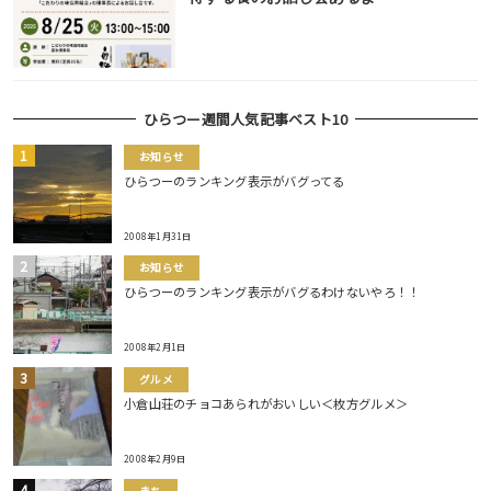
ひらつー週間人気記事ベスト10
お知らせ
ひらつーのランキング表示がバグってる
2008年1月31日
お知らせ
ひらつーのランキング表示がバグるわけないやろ！！
2008年2月1日
グルメ
小倉山荘のチョコあられがおいしい＜枚方グルメ＞
2008年2月9日
まち