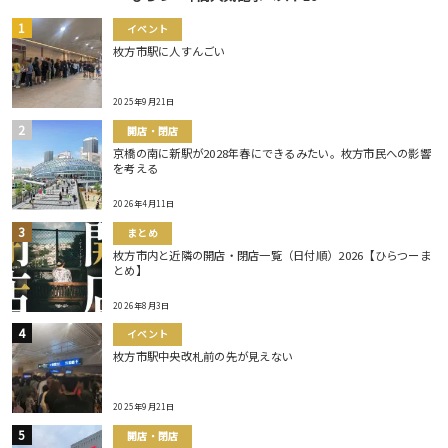
イベント
枚方市駅に人すんごい
2025年9月21日
開店・閉店
京橋の南に新駅が2028年春にできるみたい。枚方市民への影響
を考える
2026年4月11日
まとめ
枚方市内と近隣の開店・閉店一覧（日付順）2026【ひらつーま
とめ】
2026年8月3日
イベント
枚方市駅中央改札前の先が見えない
2025年9月21日
開店・閉店