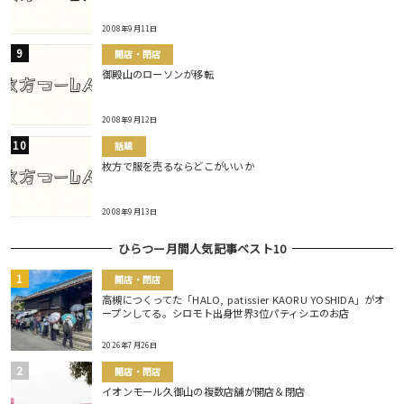
2008年9月11日
開店・閉店
御殿山のローソンが移転
2008年9月12日
話題
枚方で服を売るならどこがいいか
2008年9月13日
ひらつー月間人気記事ベスト10
開店・閉店
高槻につくってた「HALO, patissier KAORU YOSHIDA」がオ
ープンしてる。シロモト出身世界3位パティシエのお店
2026年7月26日
開店・閉店
イオンモール久御山の複数店舗が開店＆閉店