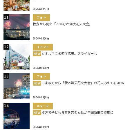
2026年8月7日
フォト
枚方から見た「2026びわ湖大花火大会」
2026年8月6日
イベント
ビオルネに水遊び広場。スライダーも
NEW
2026年8月8日
フォト
いま枚方から「茨木辯天花火大会」の花火みえてる2026
NEW
2026年8月8日
ニュース
枚方で子ども食堂を営む女性が中国新聞の特集に
NEW
2026年8月8日