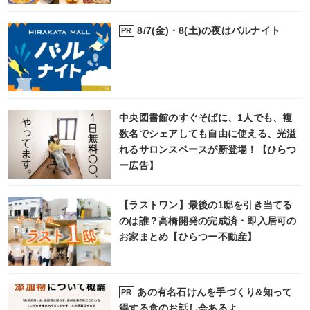
8/7(金)・8(土)の夜はバルナイト
PR
中央図書館のすぐそばに、1人でも、複
数名でシェアしても自由に使える、光溢
れるサロンスペースが新登場！【ひらつ
ー広告】
【ラストワン】最後の1邸を引き当てる
のは誰？高橋開発の完成済・即入居可の
お家まとめ【ひらつー不動産】
あの有名石けんを手づくり&知って
PR
得する食のお話し会あるよ