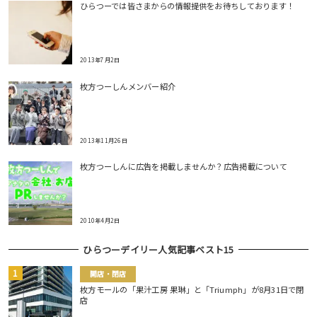
ひらつーでは皆さまからの情報提供をお待ちしております！
2013年7月2日
枚方つーしんメンバー紹介
2013年11月26日
枚方つーしんに広告を掲載しませんか？広告掲載について
2010年4月2日
ひらつーデイリー人気記事ベスト15
開店・閉店
枚方モールの「果汁工房 果琳」と「Triumph」が8月31日で閉
店