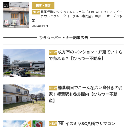
開店・閉店
長尾元町につくってるカフェは「J BOWL」ってアサイー
NEW
ボウルとグリークヨーグルト専門店。8月15日オープン予
定
2026年8月8日
ひらつーパートナー記事広告
枚方市のマンション・戸建ていくら
NEW
で売れる？【ひらつー不動産】
楠葉朝日でこーんな広い庭付きのお
NEW
家！樟葉駅も徒歩圏内【ひらつー不動
産】
イズミヤSC八幡でサマコン
PR
NEW