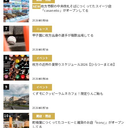
枚方市駅の中央改札そばにつくってたスイーツ店
NEW
「casaneilo」がオープンしてる
2026年8月9日
ニュース
甲子園に枚方出身の選手が複数出場してる
2026年8月7日
イベント
枚方の近所の夏祭りスケジュール2026【ひらつーまとめ】
2026年8月6日
イベント
くずモにクッピーラムネカフェ！限定りんご飴も
2026年8月7日
開店・閉店
町楠葉につくってたコーヒーと雑貨のお店「koru;」がオープン
してる