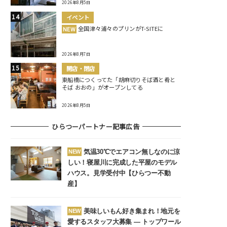
2026年8月5日
イベント
全国津々浦々のプリンがT-SITEに
NEW
2026年8月7日
開店・閉店
東船橋につくってた「胡麻切りそば酒と肴と
そば おおの」がオープンしてる
2026年8月5日
ひらつーパートナー記事広告
気温30℃でエアコン無しなのに涼
NEW
しい！寝屋川に完成した平屋のモデル
ハウス。見学受付中【ひらつー不動
産】
美味しいもん好き集まれ！地元を
NEW
愛するスタッフ大募集 ― トップワール