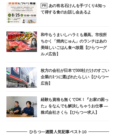
あの有名石けんを手づくり&知っ
PR
て得する食のお話し会あるよ
和牛もうまいしハラミも最高。市役所
ちかく「焼肉じゅん」のランチはあの
美味しいごはん食べ放題【ひらつーグ
ルメ広告】
枚方の会社が日本で300社だけのすごい
企業の1つに選ばれたらしい【ひらつー
広告】
経験も資格も無くてOK！『お家の困っ
た』をなんでも解決しちゃうお仕事 ―
株式会社さくら【ひらつー求人】
ひらつー週間人気記事ベスト10