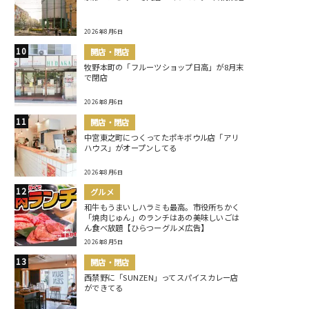
2026年8月6日
開店・閉店
牧野本町の「フルーツショップ日高」が8月末
で閉店
2026年8月6日
開店・閉店
中宮東之町につくってたポキボウル店「アリ
ハウス」がオープンしてる
2026年8月6日
グルメ
和牛もうまいしハラミも最高。市役所ちかく
「焼肉じゅん」のランチはあの美味しいごは
ん食べ放題【ひらつーグルメ広告】
2026年8月5日
開店・閉店
西禁野に「SUNZEN」ってスパイスカレー店
ができてる