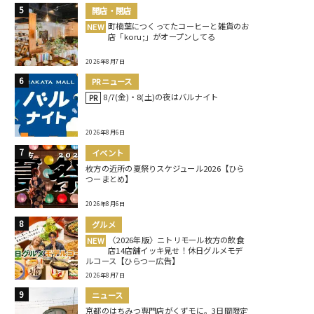
開店・閉店
町楠葉につくってたコーヒーと雑貨のお
NEW
店「koru;」がオープンしてる
2026年8月7日
PRニュース
8/7(金)・8(土)の夜はバルナイト
PR
2026年8月6日
イベント
枚方の近所の夏祭りスケジュール2026【ひら
つーまとめ】
2026年8月6日
グルメ
〈2026年版〉ニトリモール枚方の飲食
NEW
店14店舗イッキ見せ！休日グルメモデ
ルコース【ひらつー広告】
2026年8月7日
ニュース
京都のはちみつ専門店がくずモに。3日間限定