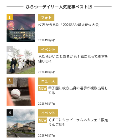
ひらつーデイリー人気記事ベスト15
フォト
枚方から見た「2026びわ湖大花火大会」
2026年8月6日
イベント
見たらいいことあるかも！狐になって枚方を
練り歩く
2026年8月6日
ニュース
甲子園に枚方出身の選手が複数出場し
NEW
てる
2026年8月7日
イベント
くずモにクッピーラムネカフェ！限定
NEW
りんご飴も
2026年8月7日