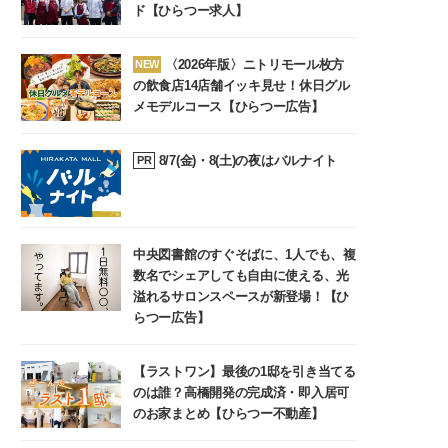
ド【ひらつー求人】
〈2026年版〉ニトリモール枚方
NEW
の飲食店14店舗イッキ見せ！休日グル
メモデルコース【ひらつー広告】
8/7(金)・8(土)の夜はバルナイト
PR
中央図書館のすぐそばに、1人でも、複
数名でシェアしても自由に使える、光
溢れるサロンスペースが新登場！【ひ
らつー広告】
【ラストワン】最後の1邸を引き当てる
のは誰？高橋開発の完成済・即入居可
のお家まとめ【ひらつー不動産】