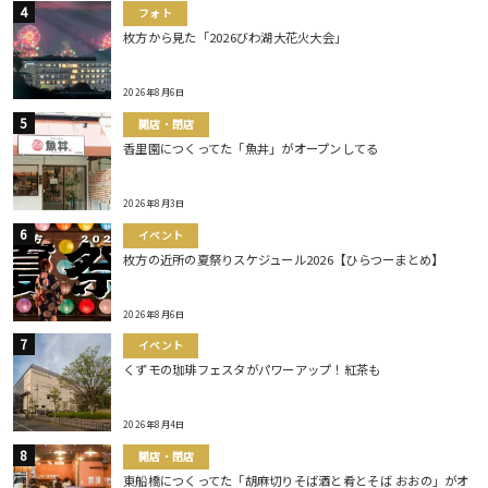
フォト
枚方から見た「2026びわ湖大花火大会」
2026年8月6日
開店・閉店
香里園につくってた「魚丼」がオープンしてる
2026年8月3日
イベント
枚方の近所の夏祭りスケジュール2026【ひらつーまとめ】
2026年8月6日
イベント
くずモの珈琲フェスタがパワーアップ！紅茶も
2026年8月4日
開店・閉店
東船橋につくってた「胡麻切りそば酒と肴とそば おおの」がオ