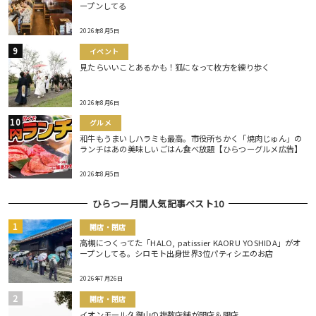
ープンしてる
2026年8月5日
イベント
見たらいいことあるかも！狐になって枚方を練り歩く
2026年8月6日
グルメ
和牛もうまいしハラミも最高。市役所ちかく「焼肉じゅん」の
ランチはあの美味しいごはん食べ放題【ひらつーグルメ広告】
2026年8月5日
ひらつー月間人気記事ベスト10
開店・閉店
高槻につくってた「HALO, patissier KAORU YOSHIDA」がオ
ープンしてる。シロモト出身世界3位パティシエのお店
2026年7月26日
開店・閉店
イオンモール久御山の複数店舗が開店＆閉店