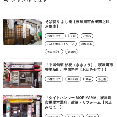
くずはエリア
長尾エリア
飲食店・グルメ
そば切り よし庵【寝屋川市香里南之町、
お蕎麦】
牧野エリア
ショッピング・スーパー
お店みせて！
そば
パルね
御殿山エリア
パルの木ネットワーク
寝屋川市
ヘアサロン・美容室・理容室・サロン・エステ（脱
香里南之町
香里園
毛、ネイル）
藤阪エリア
「中国旬菜 桔梗（ききょう）」寝屋川市
幼稚園・保育園・学校・塾・専門学校
香里新町、中国料理【お店みせて！】
星ヶ丘・村野エリア
お店みせて
中国料理
中華
香里園
ウェブ・インターネット・ビジネス
枚方市駅・枚方公園駅エリア
住宅・不動産・引越し
「タイトハンマー MORIYAMA」寝屋川
香里ケ丘・香里園エリア
市香里本通町、建築・リフォーム【お店
みせて！】
病院・医院・薬局
穂谷・氷室エリア
お店みせて
リフォーム
香里園