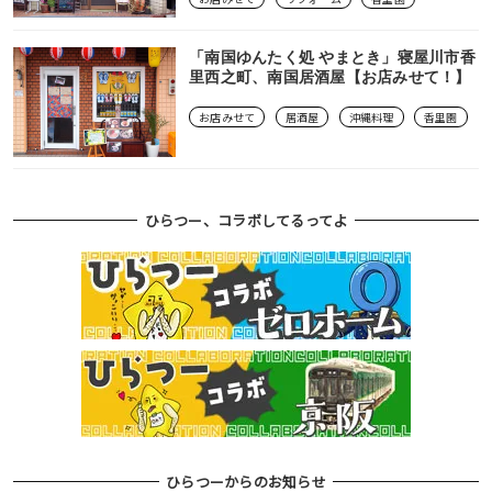
福祉・介護
光善寺・さだエリア
「南国ゆんたく処 やまとき」寝屋川市香
里西之町、南国居酒屋【お店みせて！】
製造業
津田エリア
お店みせて
居酒屋
沖縄料理
香里園
カーディーラー・中古車
寝屋川市エリア
ひらつー、コラボしてるってよ
スポーツ施設・ジム・遊び・トラベル
交野市エリア
整体院・整骨院
八幡市エリア
その他・官公署
その他地域
ひらつーからのお知らせ