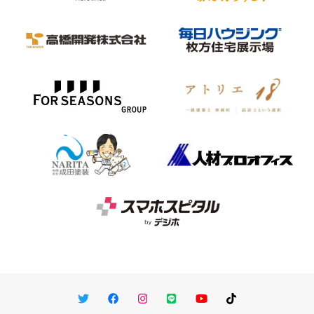
Twitter
Facebook
Instagram
LINE
You Tube
TikTok