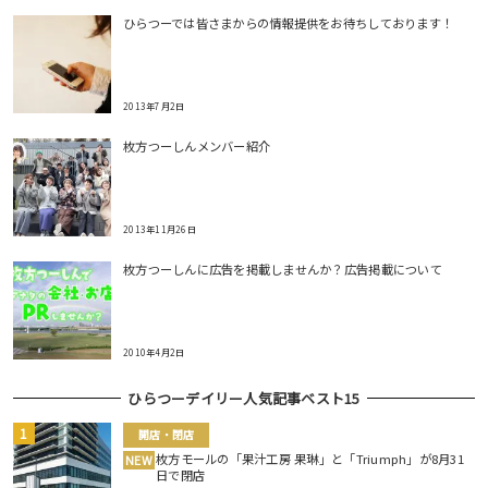
ひらつーでは皆さまからの情報提供をお待ちしております！
2013年7月2日
枚方つーしんメンバー紹介
2013年11月26日
枚方つーしんに広告を掲載しませんか？広告掲載について
2010年4月2日
ひらつーデイリー人気記事ベスト15
開店・閉店
枚方モールの「果汁工房 果琳」と「Triumph」が8月31
NEW
日で閉店