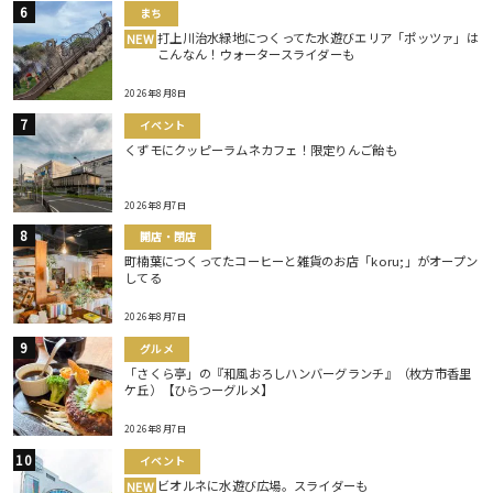
まち
打上川治水緑地につくってた水遊びエリア「ポッツァ」は
NEW
こんなん！ウォータースライダーも
2026年8月8日
イベント
くずモにクッピーラムネカフェ！限定りんご飴も
2026年8月7日
開店・閉店
町楠葉につくってたコーヒーと雑貨のお店「koru;」がオープン
してる
2026年8月7日
グルメ
「さくら亭」の『和風おろしハンバーグランチ』（枚方市香里
ケ丘）【ひらつーグルメ】
2026年8月7日
イベント
ビオルネに水遊び広場。スライダーも
NEW