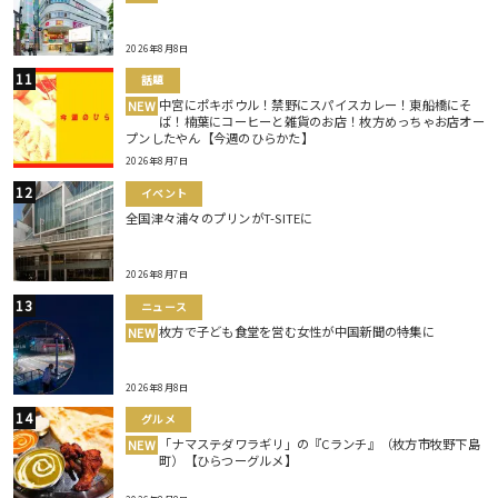
2026年8月8日
話題
中宮にポキボウル！禁野にスパイスカレー！東船橋にそ
NEW
ば！楠葉にコーヒーと雑貨のお店！枚方めっちゃお店オー
プンしたやん【今週のひらかた】
2026年8月7日
イベント
全国津々浦々のプリンがT-SITEに
2026年8月7日
ニュース
枚方で子ども食堂を営む女性が中国新聞の特集に
NEW
2026年8月8日
グルメ
「ナマステダワラギリ」の『Cランチ』（枚方市牧野下島
NEW
町）【ひらつーグルメ】