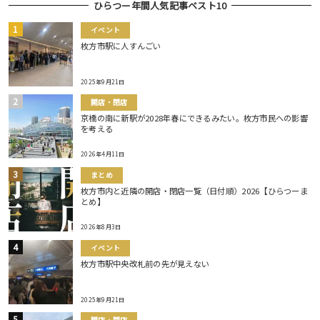
ひらつー年間人気記事ベスト10
イベント
枚方市駅に人すんごい
2025年9月21日
開店・閉店
京橋の南に新駅が2028年春にできるみたい。枚方市民への影響
を考える
2026年4月11日
まとめ
枚方市内と近隣の開店・閉店一覧（日付順）2026【ひらつーま
とめ】
2026年8月3日
イベント
枚方市駅中央改札前の先が見えない
2025年9月21日