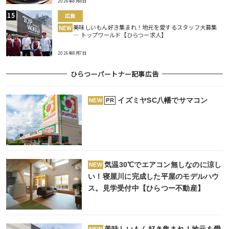
2026年8月8日
広告
美味しいもん好き集まれ！地元を愛するスタッフ大募集
NEW
― トップワールド【ひらつー求人】
2026年8月7日
ひらつーパートナー記事広告
イズミヤSC八幡でサマコン
PR
NEW
気温30℃でエアコン無しなのに涼し
NEW
い！寝屋川に完成した平屋のモデルハウ
ス。見学受付中【ひらつー不動産】
美味しいもん好き集まれ！地元を愛