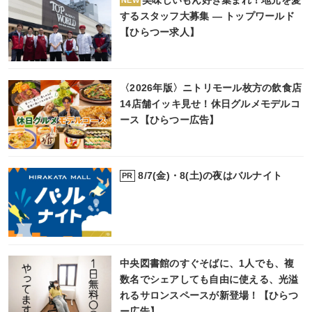
NEW
するスタッフ大募集 ― トップワールド
【ひらつー求人】
〈2026年版〉ニトリモール枚方の飲食店
14店舗イッキ見せ！休日グルメモデルコ
ース【ひらつー広告】
8/7(金)・8(土)の夜はバルナイト
PR
中央図書館のすぐそばに、1人でも、複
数名でシェアしても自由に使える、光溢
れるサロンスペースが新登場！【ひらつ
ー広告】