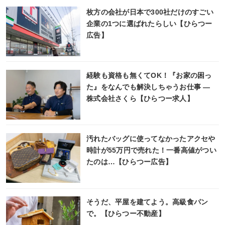
枚方の会社が日本で300社だけのすごい
企業の1つに選ばれたらしい【ひらつー
広告】
経験も資格も無くてOK！『お家の困っ
た』をなんでも解決しちゃうお仕事 ―
株式会社さくら【ひらつー求人】
汚れたバッグに使ってなかったアクセや
時計が55万円で売れた！一番高値がつい
たのは…【ひらつー広告】
そうだ、平屋を建てよう。高級食パン
で。【ひらつー不動産】