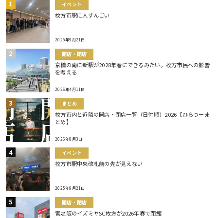
イベント
枚方市駅に人すんごい
2025年9月21日
開店・閉店
京橋の南に新駅が2028年春にできるみたい。枚方市民への影響
を考える
2026年4月11日
まとめ
枚方市内と近隣の開店・閉店一覧（日付順）2026【ひらつーま
とめ】
2026年8月3日
イベント
枚方市駅中央改札前の先が見えない
2025年9月21日
開店・閉店
宮之阪のイズミヤSC枚方が2026年春で閉館