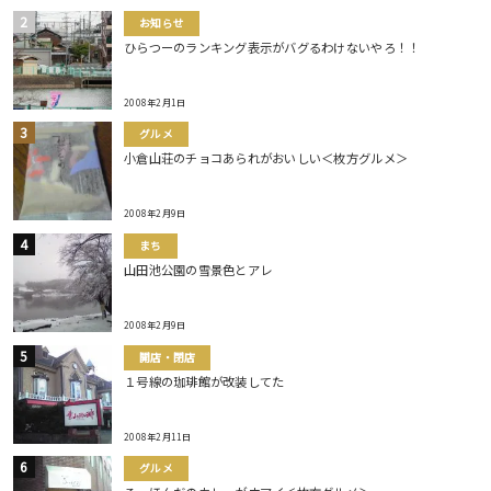
お知らせ
ひらつーのランキング表示がバグるわけないやろ！！
2008年2月1日
グルメ
小倉山荘のチョコあられがおいしい＜枚方グルメ＞
2008年2月9日
まち
山田池公園の雪景色とアレ
2008年2月9日
開店・閉店
１号線の珈琲館が改装してた
2008年2月11日
グルメ