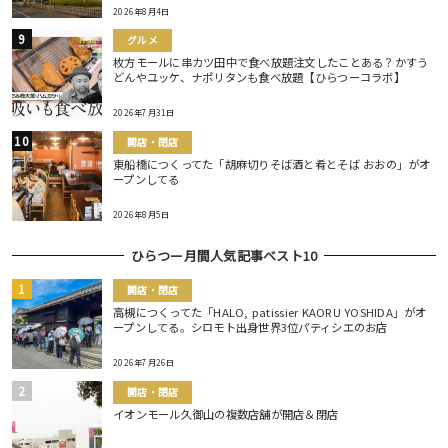
2026年8月4日
グルメ
枚方モールに串カツ田中で食べ放題注文したことある？かすう
どんやユッケ、ナポリタンも食べ放題【ひらつーコラボ】
2026年7月31日
開店・閉店
東船橋につくってた「胡麻切りそば酒と肴とそば おおの」がオ
ープンしてる
2026年8月5日
ひらつー月間人気記事ベスト10
開店・閉店
高槻につくってた「HALO, patissier KAORU YOSHIDA」がオ
ープンしてる。シロモト出身世界3位パティシエのお店
2026年7月26日
開店・閉店
イオンモール久御山の複数店舗が開店＆閉店