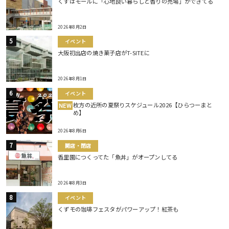
くずはモールに「心地良い暮らしと香りの売場」ができてる
2026年8月2日
イベント
大阪初出店の焼き菓子店がT-SITEに
2026年8月1日
イベント
枚方の近所の夏祭りスケジュール2026【ひらつーまと
NEW
め】
2026年8月6日
開店・閉店
香里園につくってた「魚丼」がオープンしてる
2026年8月3日
イベント
くずモの珈琲フェスタがパワーアップ！紅茶も