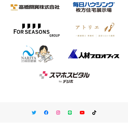
Twitter
Facebook
Instagram
LINE
You Tube
TikTok