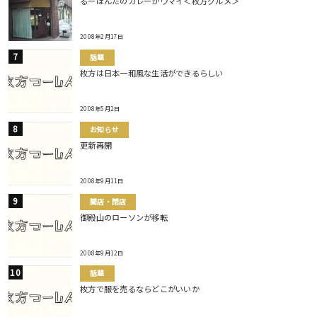
るーほんだのカレーがウマイ＜枚方グルメ＞
2008年2月17日
話題
枚方は日本一和風な生活ができるらしい
2008年5月2日
お知らせ
更新再開
2008年9月11日
開店・閉店
御殿山のローソンが移転
2008年9月12日
話題
枚方で服を売るならどこがいいか