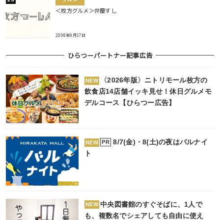
＜枚方グルメ＞弁慶すし
2008年9月17日
ひらつーパートナー記事広告
〈2026年版〉ニトリモール枚方の
NEW
飲食店14店舗イッキ見せ！休日グルメモ
デルコース【ひらつー広告】
8/7(金)・8(土)の夜はバルナイ
PR
NEW
ト
中央図書館のすぐそばに、1人で
NEW
も、複数名でシェアしても自由に使え