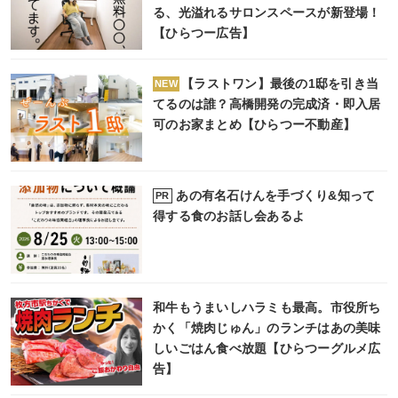
る、光溢れるサロンスペースが新登場！
【ひらつー広告】
【ラストワン】最後の1邸を引き当
NEW
てるのは誰？高橋開発の完成済・即入居
可のお家まとめ【ひらつー不動産】
あの有名石けんを手づくり&知って
PR
得する食のお話し会あるよ
和牛もうまいしハラミも最高。市役所ち
かく「焼肉じゅん」のランチはあの美味
しいごはん食べ放題【ひらつーグルメ広
告】