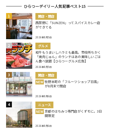
ひらつーデイリー人気記事ベスト15
開店・閉店
西禁野に「SUNZEN」ってスパイスカレー店
ができてる
2026年8月5日
グルメ
和牛もうまいしハラミも最高。市役所ちかく
「焼肉じゅん」のランチはあの美味しいごは
ん食べ放題【ひらつーグルメ広告】
2026年8月5日
開店・閉店
牧野本町の「フルーツショップ日高」
NEW
が8月末で閉店
2026年8月6日
ニュース
京都のはちみつ専門店がくずモに。3日
NEW
間限定
2026年8月6日