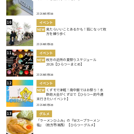
2026年8月5日
イベント
見たらいいことあるかも！狐になって枚
NEW
方を練り歩く
2026年8月6日
イベント
枚方の近所の夏祭りスケジュール
NEW
2026【ひらつーまとめ】
2026年8月6日
イベント
くずモで津軽！南中振ではお祭り！水
NEW
鉄砲大会がくずはで【ひらつー的今週
末行きたいイベント】
2026年8月6日
グルメ
「ラーメンひふみ」の『Wスープラーメン
塩』（枚方市渚西）【ひらつーグルメ】