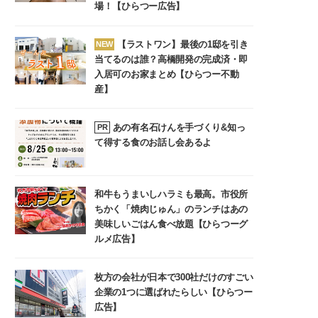
場！【ひらつー広告】
【ラストワン】最後の1邸を引き
NEW
当てるのは誰？高橋開発の完成済・即
入居可のお家まとめ【ひらつー不動
産】
あの有名石けんを手づくり&知っ
PR
て得する食のお話し会あるよ
和牛もうまいしハラミも最高。市役所
ちかく「焼肉じゅん」のランチはあの
美味しいごはん食べ放題【ひらつーグ
ルメ広告】
枚方の会社が日本で300社だけのすごい
企業の1つに選ばれたらしい【ひらつー
広告】