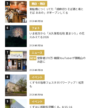
開店・閉店
東船橋につくってた「胡麻切りそば酒と肴と
そば おおの」がオープンしてる
2026年8月5日
フォト
いま枚方から「大久保駐屯地 夏まつり」の花
火みえてる2026
2026年8月5日
ニュース
登録者170万･韓国YouTuberが御殿山の
NEW
お店に
2026年8月6日
イベント
くずモの珈琲フェスタがパワーアップ！紅茶
も
2026年8月4日
イベント
くずはに移動科学館くる。8/15･16