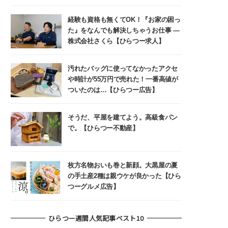
経験も資格も無くてOK！『お家の困っ
た』をなんでも解決しちゃうお仕事 ―
株式会社さくら【ひらつー求人】
汚れたバッグに使ってなかったアクセ
や時計が55万円で売れた！一番高値が
ついたのは…【ひらつー広告】
そうだ、平屋を建てよう。高級食パン
で。【ひらつー不動産】
枚方名物おいも巻と新顔。大黒屋の夏
の手土産2種は親ウケが良かった【ひら
つーグルメ広告】
ひらつー週間人気記事ベスト10