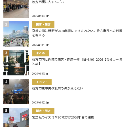
枚方市駅に人すんごい
2025年9月21日
開店・閉店
京橋の南に新駅が2028年春にできるみたい。枚方市民への影響
を考える
2026年4月11日
まとめ
枚方市内と近隣の開店・閉店一覧（日付順）2026【ひらつーま
とめ】
2026年8月3日
イベント
枚方市駅中央改札前の先が見えない
2025年9月21日
開店・閉店
宮之阪のイズミヤSC枚方が2026年春で閉館