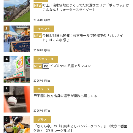
打上川治水緑地につくってた水遊びエリア「ポッツァ」は
NEW
こんなん！ウォータースライダーも
2026年8月8日
イベント
今日8月8日も開催！枚方モールで開催中の「バルナイ
NEW
ト」はこんな感じ
2026年8月8日
PRニュース
イズミヤSC八幡でサマコン
NEW
PR
2026年8月8日
ニュース
甲子園に枚方出身の選手が複数出場してる
2026年8月7日
グルメ
「さくら亭」の『和風おろしハンバーグランチ』（枚方市香里
ケ丘）【ひらつーグルメ】