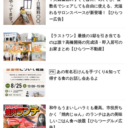
数名でシェアしても自由に使える、光溢
れるサロンスペースが新登場！【ひらつ
ー広告】
【ラストワン】最後の1邸を引き当てる
のは誰？高橋開発の完成済・即入居可の
お家まとめ【ひらつー不動産】
あの有名石けんを手づくり&知って
PR
得する食のお話し会あるよ
和牛もうまいしハラミも最高。市役所ち
かく「焼肉じゅん」のランチはあの美味
しいごはん食べ放題【ひらつーグルメ広
告】