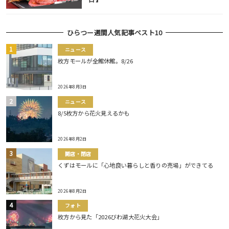
ひらつー週間人気記事ベスト10
ニュース
枚方モールが全館休館。8/26
2026年8月3日
ニュース
8/5枚方から花火見えるかも
2026年8月2日
開店・閉店
くずはモールに「心地良い暮らしと香りの売場」ができてる
2026年8月2日
フォト
枚方から見た「2026びわ湖大花火大会」