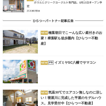
ボウルとグリークヨーグルト専門店。8月15日オープン予
定
2026年8月8日
ひらつーパートナー記事広告
楠葉朝日でこーんな広い庭付きのお
NEW
家！樟葉駅も徒歩圏内【ひらつー不動
産】
イズミヤSC八幡でサマコン
PR
NEW
気温30℃でエアコン無しなのに涼し
NEW
い！寝屋川に完成した平屋のモデルハウ
ス。見学受付中【ひらつー不動産】