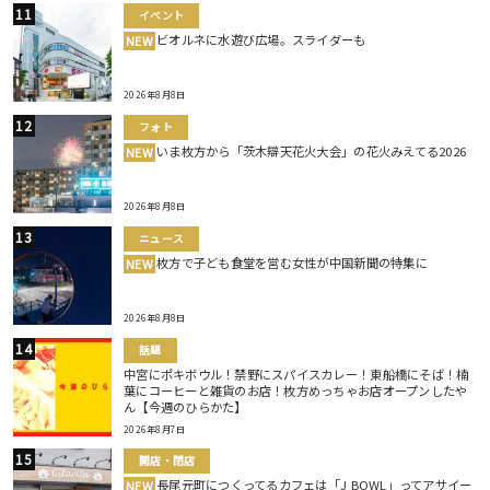
イベント
ビオルネに水遊び広場。スライダーも
NEW
2026年8月8日
フォト
いま枚方から「茨木辯天花火大会」の花火みえてる2026
NEW
2026年8月8日
ニュース
枚方で子ども食堂を営む女性が中国新聞の特集に
NEW
2026年8月8日
話題
中宮にポキボウル！禁野にスパイスカレー！東船橋にそば！楠
葉にコーヒーと雑貨のお店！枚方めっちゃお店オープンしたや
ん【今週のひらかた】
2026年8月7日
開店・閉店
長尾元町につくってるカフェは「J BOWL」ってアサイー
NEW