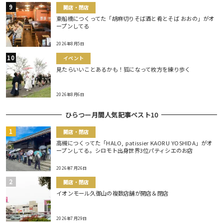
開店・閉店
東船橋につくってた「胡麻切りそば酒と肴とそば おおの」がオ
ープンしてる
2026年8月5日
イベント
見たらいいことあるかも！狐になって枚方を練り歩く
2026年8月6日
ひらつー月間人気記事ベスト10
開店・閉店
高槻につくってた「HALO, patissier KAORU YOSHIDA」がオ
ープンしてる。シロモト出身世界3位パティシエのお店
2026年7月26日
開店・閉店
イオンモール久御山の複数店舗が開店＆閉店
2026年7月29日