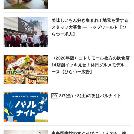
美味しいもん好き集まれ！地元を愛する
スタッフ大募集 ― トップワールド【ひ
らつー求人】
〈2026年版〉ニトリモール枚方の飲食店
14店舗イッキ見せ！休日グルメモデルコ
ース【ひらつー広告】
8/7(金)・8(土)の夜はバルナイト
PR
中央図書館のすぐそばに、1人でも、複