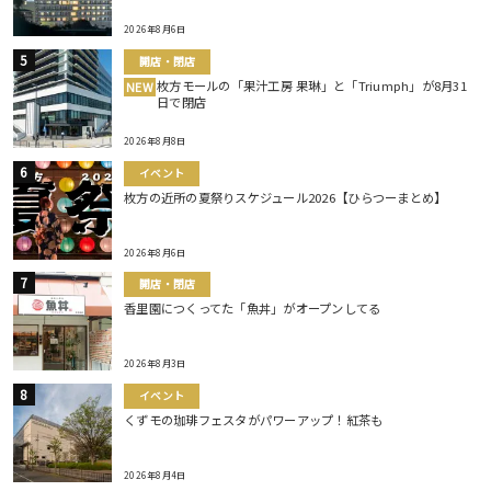
2026年8月6日
開店・閉店
枚方モールの「果汁工房 果琳」と「Triumph」が8月31
NEW
日で閉店
2026年8月8日
イベント
枚方の近所の夏祭りスケジュール2026【ひらつーまとめ】
2026年8月6日
開店・閉店
香里園につくってた「魚丼」がオープンしてる
2026年8月3日
イベント
くずモの珈琲フェスタがパワーアップ！紅茶も
2026年8月4日