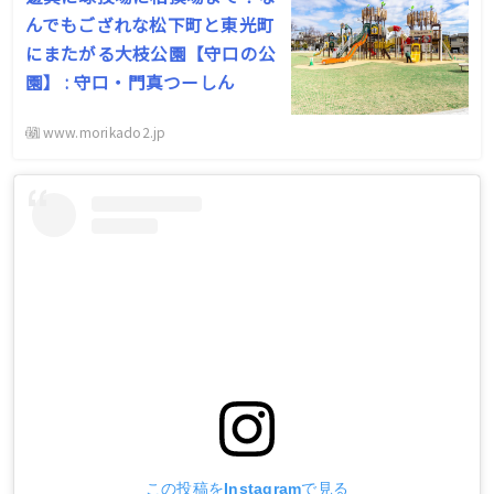
んでもござれな松下町と東光町
にまたがる大枝公園【守口の公
園】 : 守口・門真つーしん
www.morikado2.jp
この投稿をInstagramで見る