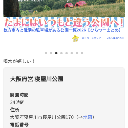
】
明日寝屋川にアンパンマンくるって
ン
8日
すどん
2024年2月24日
噴水が嬉しい！
大阪府営 寝屋川公園
開園時間
24時間
住所
大阪府寝屋川市寝屋川公園170（→
地図
）
電話番号