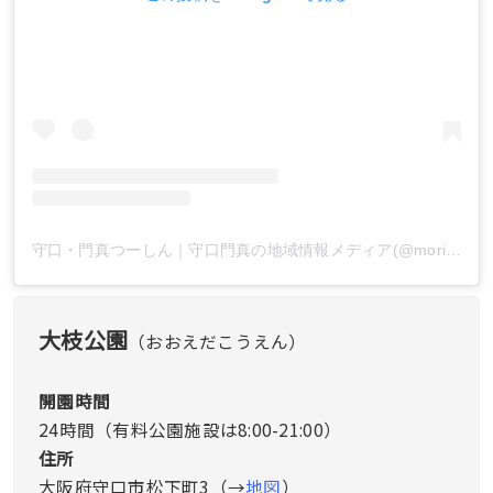
守口・門真つーしん｜守口門真の地域情報メディア(@morikado2shin)がシェアした投稿
大枝公園
（おおえだこうえん）
開園時間
24時間（有料公園施設は8:00-21:00）
住所
大阪府守口市松下町3（→
地図
）