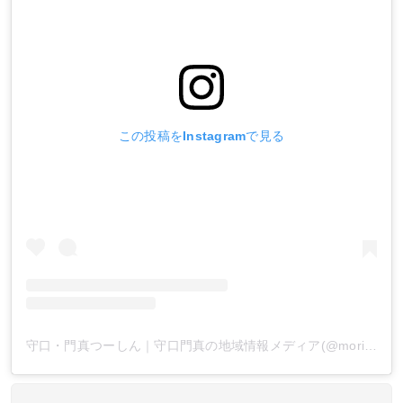
この投稿をInstagramで見る
守口・門真つーしん｜守口門真の地域情報メディア(@morikado2shin)がシェアした投稿