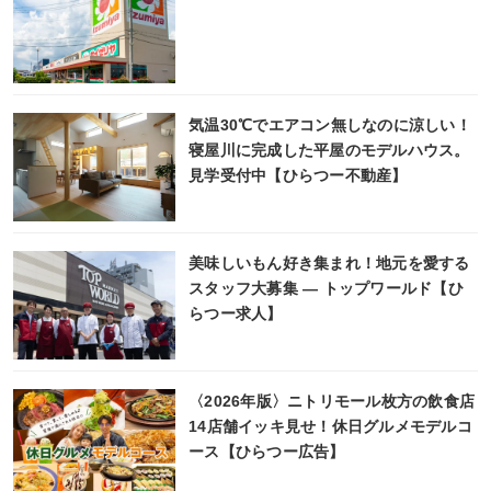
気温30℃でエアコン無しなのに涼しい！
寝屋川に完成した平屋のモデルハウス。
見学受付中【ひらつー不動産】
美味しいもん好き集まれ！地元を愛する
スタッフ大募集 ― トップワールド【ひ
らつー求人】
〈2026年版〉ニトリモール枚方の飲食店
14店舗イッキ見せ！休日グルメモデルコ
ース【ひらつー広告】