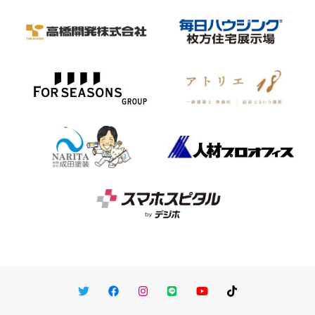
Twitter
Facebook
Instagram
LINE
You Tube
TikTok