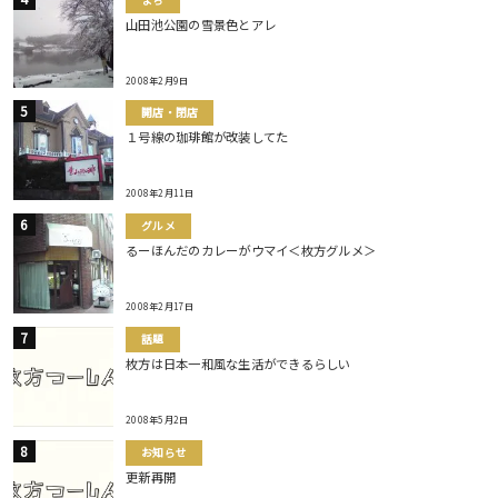
山田池公園の雪景色とアレ
2008年2月9日
開店・閉店
１号線の珈琲館が改装してた
2008年2月11日
グルメ
るーほんだのカレーがウマイ＜枚方グルメ＞
2008年2月17日
話題
枚方は日本一和風な生活ができるらしい
2008年5月2日
お知らせ
更新再開