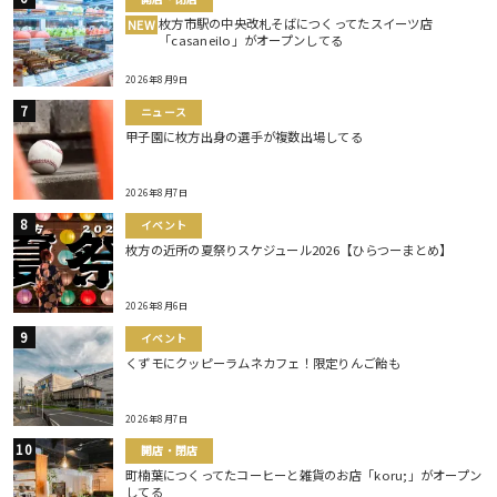
枚方市駅の中央改札そばにつくってたスイーツ店
NEW
「casaneilo」がオープンしてる
2026年8月9日
ニュース
甲子園に枚方出身の選手が複数出場してる
2026年8月7日
イベント
枚方の近所の夏祭りスケジュール2026【ひらつーまとめ】
2026年8月6日
イベント
くずモにクッピーラムネカフェ！限定りんご飴も
2026年8月7日
開店・閉店
町楠葉につくってたコーヒーと雑貨のお店「koru;」がオープン
してる