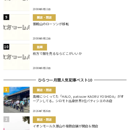
2008年9月11日
開店・閉店
御殿山のローソンが移転
2008年9月12日
話題
枚方で服を売るならどこがいいか
2008年9月13日
ひらつー月間人気記事ベスト10
開店・閉店
高槻につくってた「HALO, patissier KAORU YOSHIDA」がオ
ープンしてる。シロモト出身世界3位パティシエのお店
2026年7月26日
開店・閉店
イオンモール久御山の複数店舗が開店＆閉店