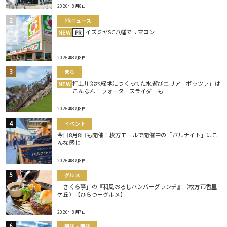
2026年8月8日
PRニュース
イズミヤSC八幡でサマコン
NEW
PR
2026年8月8日
まち
打上川治水緑地につくってた水遊びエリア「ポッツァ」は
NEW
こんなん！ウォータースライダーも
2026年8月8日
イベント
今日8月8日も開催！枚方モールで開催中の「バルナイト」はこ
んな感じ
2026年8月8日
グルメ
「さくら亭」の『和風おろしハンバーグランチ』（枚方市香里
ケ丘）【ひらつーグルメ】
2026年8月7日
開店・閉店