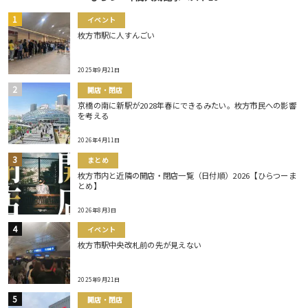
イベント
枚方市駅に人すんごい
2025年9月21日
開店・閉店
京橋の南に新駅が2028年春にできるみたい。枚方市民への影響
を考える
2026年4月11日
まとめ
枚方市内と近隣の開店・閉店一覧（日付順）2026【ひらつーま
とめ】
2026年8月3日
イベント
枚方市駅中央改札前の先が見えない
2025年9月21日
開店・閉店