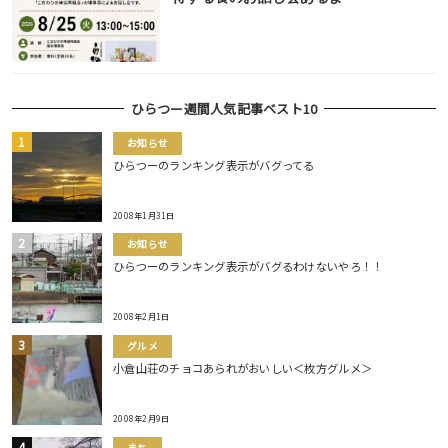
ひらつー週間人気記事ベスト10
お知らせ
ひらつーのランキング表示がバグってる
2008年1月31日
お知らせ
ひらつーのランキング表示がバグるわけないやろ！！
2008年2月1日
グルメ
小倉山荘のチョコあられがおいしい＜枚方グルメ＞
2008年2月9日
まち