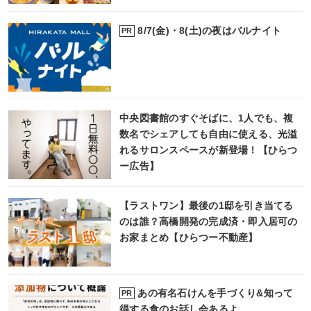
8/7(金)・8(土)の夜はバルナイト
PR
中央図書館のすぐそばに、1人でも、複
数名でシェアしても自由に使える、光溢
れるサロンスペースが新登場！【ひらつ
ー広告】
【ラストワン】最後の1邸を引き当てる
のは誰？高橋開発の完成済・即入居可の
お家まとめ【ひらつー不動産】
あの有名石けんを手づくり&知って
PR
得する食のお話し会あるよ