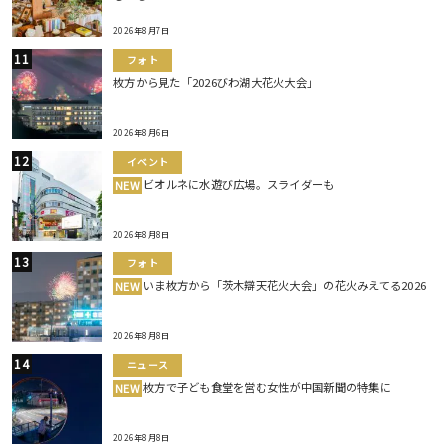
2026年8月7日
フォト
枚方から見た「2026びわ湖大花火大会」
2026年8月6日
イベント
ビオルネに水遊び広場。スライダーも
NEW
2026年8月8日
フォト
いま枚方から「茨木辯天花火大会」の花火みえてる2026
NEW
2026年8月8日
ニュース
枚方で子ども食堂を営む女性が中国新聞の特集に
NEW
2026年8月8日