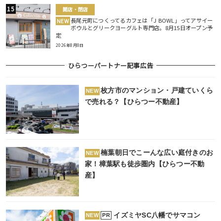
開店・閉店
長尾元町につくってるカフェは「J BOWL」ってアサイー
NEW
ボウルとグリークヨーグルト専門店。8月15日オープン予
定
2026年8月8日
ひらつーパートナー記事広告
枚方市のマンション・戸建ていくら
NEW
で売れる？【ひらつー不動産】
楠葉朝日でこーんな広い庭付きのお
NEW
家！樟葉駅も徒歩圏内【ひらつー不動
産】
イズミヤSC八幡でサマコン
PR
NEW