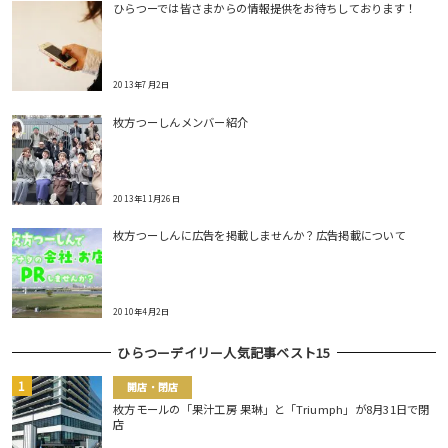
ひらつーでは皆さまからの情報提供をお待ちしております！
2013年7月2日
枚方つーしんメンバー紹介
2013年11月26日
枚方つーしんに広告を掲載しませんか？広告掲載について
2010年4月2日
ひらつーデイリー人気記事ベスト15
開店・閉店
枚方モールの「果汁工房 果琳」と「Triumph」が8月31日で閉
店