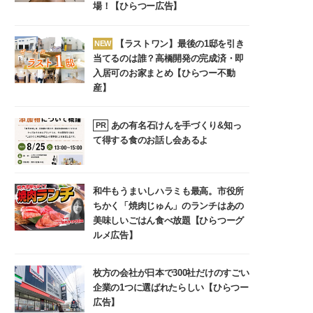
場！【ひらつー広告】
【ラストワン】最後の1邸を引き
NEW
当てるのは誰？高橋開発の完成済・即
入居可のお家まとめ【ひらつー不動
産】
あの有名石けんを手づくり&知っ
PR
て得する食のお話し会あるよ
和牛もうまいしハラミも最高。市役所
ちかく「焼肉じゅん」のランチはあの
美味しいごはん食べ放題【ひらつーグ
ルメ広告】
枚方の会社が日本で300社だけのすごい
企業の1つに選ばれたらしい【ひらつー
広告】