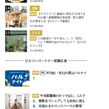
2026年8月5日
広告
【ラストワン】最後の1邸を引き当てる
NEW
のは誰？高橋開発の完成済・即入居可
のお家まとめ【ひらつー不動産】
2026年8月6日
クイズ
7/18放送の「せやねん！」で「枚方」
NEW
という単語が出たのはなんで？【ひらか
たクイズ】
2026年8月6日
ひらつーパートナー記事広告
8/7(金)・8(土)の夜はバルナイ
NEW
PR
ト
中央図書館のすぐそばに、1人で
NEW
も、複数名でシェアしても自由に使え
る、光溢れるサロンスペースが新登