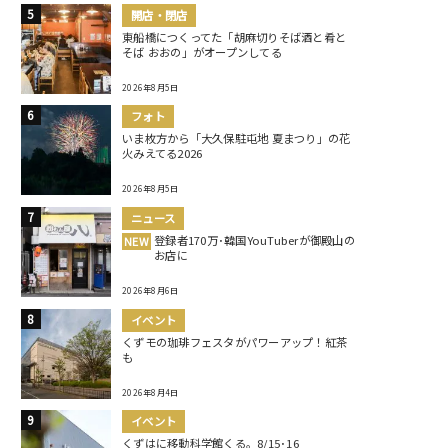
開店・閉店
東船橋につくってた「胡麻切りそば酒と肴と
そば おおの」がオープンしてる
2026年8月5日
フォト
いま枚方から「大久保駐屯地 夏まつり」の花
火みえてる2026
2026年8月5日
ニュース
登録者170万･韓国YouTuberが御殿山の
NEW
お店に
2026年8月6日
イベント
くずモの珈琲フェスタがパワーアップ！紅茶
も
2026年8月4日
イベント
くずはに移動科学館くる。8/15･16