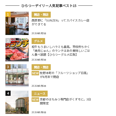
ひらつーデイリー人気記事ベスト15
開店・閉店
西禁野に「SUNZEN」ってスパイスカレー店
ができてる
2026年8月5日
グルメ
和牛もうまいしハラミも最高。市役所ちかく
「焼肉じゅん」のランチはあの美味しいごは
ん食べ放題【ひらつーグルメ広告】
2026年8月5日
開店・閉店
牧野本町の「フルーツショップ日高」
NEW
が8月末で閉店
2026年8月6日
ニュース
京都のはちみつ専門店がくずモに。3日
NEW
間限定
2026年8月6日