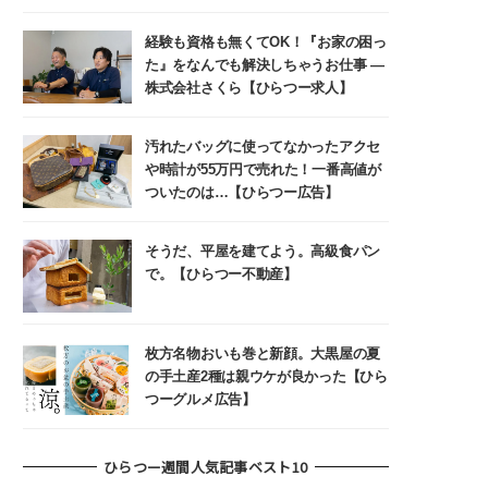
経験も資格も無くてOK！『お家の困っ
た』をなんでも解決しちゃうお仕事 ―
株式会社さくら【ひらつー求人】
汚れたバッグに使ってなかったアクセ
や時計が55万円で売れた！一番高値が
ついたのは…【ひらつー広告】
そうだ、平屋を建てよう。高級食パン
で。【ひらつー不動産】
枚方名物おいも巻と新顔。大黒屋の夏
の手土産2種は親ウケが良かった【ひら
つーグルメ広告】
ひらつー週間人気記事ベスト10