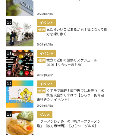
2026年8月5日
イベント
見たらいいことあるかも！狐になって枚
NEW
方を練り歩く
2026年8月6日
イベント
枚方の近所の夏祭りスケジュール
NEW
2026【ひらつーまとめ】
2026年8月6日
イベント
くずモで津軽！南中振ではお祭り！水
NEW
鉄砲大会がくずはで【ひらつー的今週
末行きたいイベント】
2026年8月6日
グルメ
「ラーメンひふみ」の『Wスープラーメン
塩』（枚方市渚西）【ひらつーグルメ】