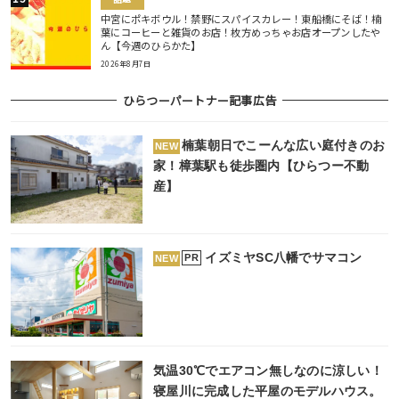
中宮にポキボウル！禁野にスパイスカレー！東船橋にそば！楠
葉にコーヒーと雑貨のお店！枚方めっちゃお店オープンしたや
ん【今週のひらかた】
2026年8月7日
ひらつーパートナー記事広告
楠葉朝日でこーんな広い庭付きのお
NEW
家！樟葉駅も徒歩圏内【ひらつー不動
産】
イズミヤSC八幡でサマコン
PR
NEW
気温30℃でエアコン無しなのに涼しい！
寝屋川に完成した平屋のモデルハウス。