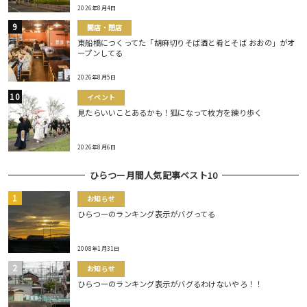
2026年8月4日
開店・閉店
東船橋につくってた「胡麻切りそば酒と肴とそば おおの」がオ
ープンしてる
2026年8月5日
イベント
見たらいいことあるかも！狐になって枚方を練り歩く
2026年8月6日
ひらつー月間人気記事ベスト10
お知らせ
ひらつーのランキング表示がバグってる
2008年1月31日
お知らせ
ひらつーのランキング表示がバグるわけないやろ！！