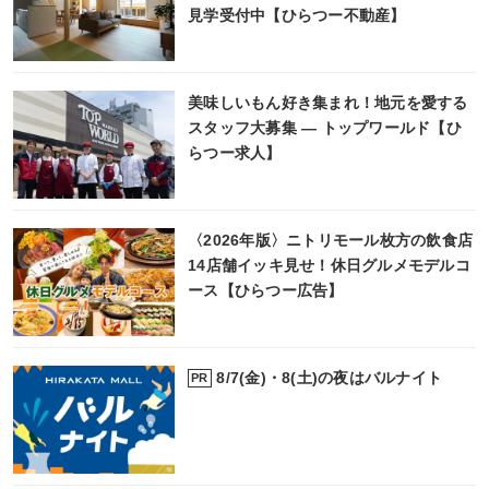
見学受付中【ひらつー不動産】
美味しいもん好き集まれ！地元を愛する
スタッフ大募集 ― トップワールド【ひ
らつー求人】
〈2026年版〉ニトリモール枚方の飲食店
14店舗イッキ見せ！休日グルメモデルコ
ース【ひらつー広告】
8/7(金)・8(土)の夜はバルナイト
PR