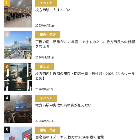
イベント
枚方市駅に人すんごい
2025年9月21日
開店・閉店
京橋の南に新駅が2028年春にできるみたい。枚方市民への影響
を考える
2026年4月11日
まとめ
枚方市内と近隣の開店・閉店一覧（日付順）2026【ひらつーま
とめ】
2026年8月3日
イベント
枚方市駅中央改札前の先が見えない
2025年9月21日
開店・閉店
宮之阪のイズミヤSC枚方が2026年春で閉館