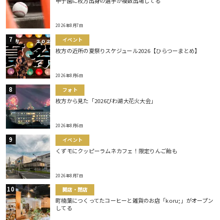
甲子園に枚方出身の選手が複数出場してる
2026年8月7日
イベント
枚方の近所の夏祭りスケジュール2026【ひらつーまとめ】
2026年8月6日
フォト
枚方から見た「2026びわ湖大花火大会」
2026年8月6日
イベント
くずモにクッピーラムネカフェ！限定りんご飴も
2026年8月7日
開店・閉店
町楠葉につくってたコーヒーと雑貨のお店「koru;」がオープン
してる