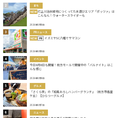
まち
打上川治水緑地につくってた水遊びエリア「ポッツァ」は
NEW
こんなん！ウォータースライダーも
2026年8月8日
PRニュース
イズミヤSC八幡でサマコン
NEW
PR
2026年8月8日
イベント
今日8月8日も開催！枚方モールで開催中の「バルナイト」はこ
んな感じ
2026年8月8日
グルメ
「さくら亭」の『和風おろしハンバーグランチ』（枚方市香里
ケ丘）【ひらつーグルメ】
2026年8月7日
ニュース