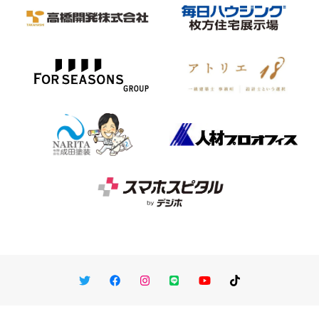
Twitter
Facebook
Instagram
LINE
You Tube
TikTok