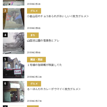
2008年2月1日
グルメ
小倉山荘のチョコあられがおいしい＜枚方グルメ＞
2008年2月9日
まち
山田池公園の雪景色とアレ
2008年2月9日
開店・閉店
１号線の珈琲館が改装してた
2008年2月11日
グルメ
るーほんだのカレーがウマイ＜枚方グルメ＞
2008年2月17日