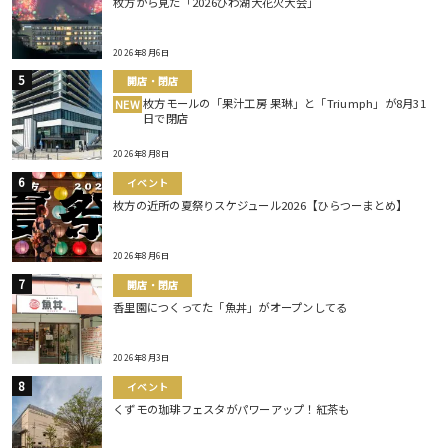
枚方から見た「2026びわ湖大花火大会」
2026年8月6日
開店・閉店
枚方モールの「果汁工房 果琳」と「Triumph」が8月31
NEW
日で閉店
2026年8月8日
イベント
枚方の近所の夏祭りスケジュール2026【ひらつーまとめ】
2026年8月6日
開店・閉店
香里園につくってた「魚丼」がオープンしてる
2026年8月3日
イベント
くずモの珈琲フェスタがパワーアップ！紅茶も