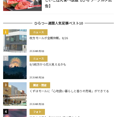
しいごはん食べ放題【ひらつーグルメ広
告】
ひらつー週間人気記事ベスト10
ニュース
枚方モールが全館休館。8/26
2026年8月3日
ニュース
8/5枚方から花火見えるかも
2026年8月2日
開店・閉店
くずはモールに「心地良い暮らしと香りの売場」ができてる
2026年8月2日
フォト