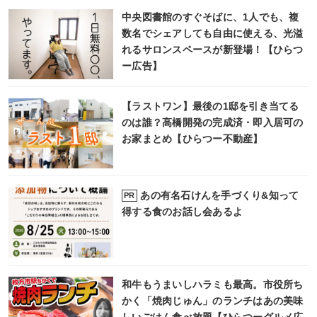
中央図書館のすぐそばに、1人でも、複
数名でシェアしても自由に使える、光溢
れるサロンスペースが新登場！【ひらつ
ー広告】
【ラストワン】最後の1邸を引き当てる
のは誰？高橋開発の完成済・即入居可の
お家まとめ【ひらつー不動産】
あの有名石けんを手づくり&知って
PR
得する食のお話し会あるよ
和牛もうまいしハラミも最高。市役所ち
かく「焼肉じゅん」のランチはあの美味