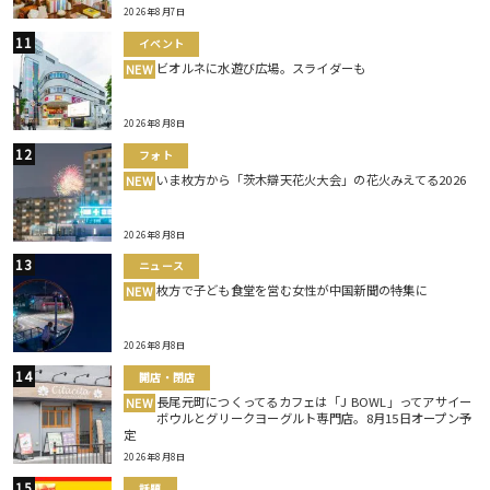
2026年8月7日
イベント
ビオルネに水遊び広場。スライダーも
NEW
2026年8月8日
フォト
いま枚方から「茨木辯天花火大会」の花火みえてる2026
NEW
2026年8月8日
ニュース
枚方で子ども食堂を営む女性が中国新聞の特集に
NEW
2026年8月8日
開店・閉店
長尾元町につくってるカフェは「J BOWL」ってアサイー
NEW
ボウルとグリークヨーグルト専門店。8月15日オープン予
定
2026年8月8日
話題