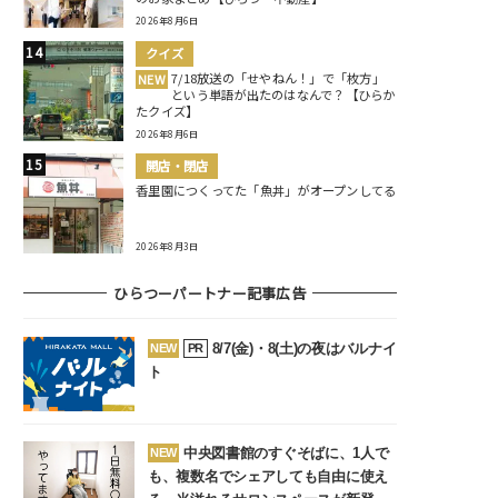
2026年8月6日
クイズ
7/18放送の「せやねん！」で「枚方」
NEW
という単語が出たのはなんで？【ひらか
たクイズ】
2026年8月6日
開店・閉店
香里園につくってた「魚丼」がオープンしてる
2026年8月3日
ひらつーパートナー記事広告
8/7(金)・8(土)の夜はバルナイ
NEW
PR
ト
中央図書館のすぐそばに、1人で
NEW
も、複数名でシェアしても自由に使え