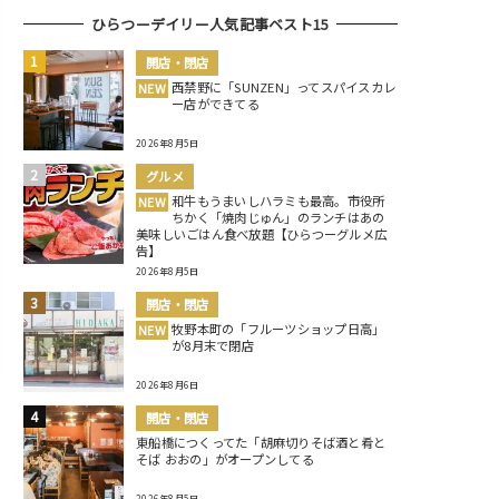
ひらつーデイリー人気記事ベスト15
開店・閉店
西禁野に「SUNZEN」ってスパイスカレ
NEW
ー店ができてる
2026年8月5日
グルメ
和牛もうまいしハラミも最高。市役所
NEW
ちかく「焼肉じゅん」のランチはあの
美味しいごはん食べ放題【ひらつーグルメ広
告】
2026年8月5日
開店・閉店
牧野本町の「フルーツショップ日高」
NEW
が8月末で閉店
2026年8月6日
開店・閉店
東船橋につくってた「胡麻切りそば酒と肴と
そば おおの」がオープンしてる
2026年8月5日