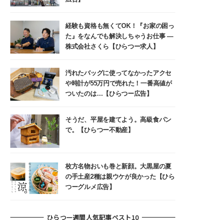
経験も資格も無くてOK！『お家の困っ
た』をなんでも解決しちゃうお仕事 ―
株式会社さくら【ひらつー求人】
汚れたバッグに使ってなかったアクセ
や時計が55万円で売れた！一番高値が
ついたのは…【ひらつー広告】
そうだ、平屋を建てよう。高級食パン
で。【ひらつー不動産】
枚方名物おいも巻と新顔。大黒屋の夏
の手土産2種は親ウケが良かった【ひら
つーグルメ広告】
ひらつー週間人気記事ベスト10