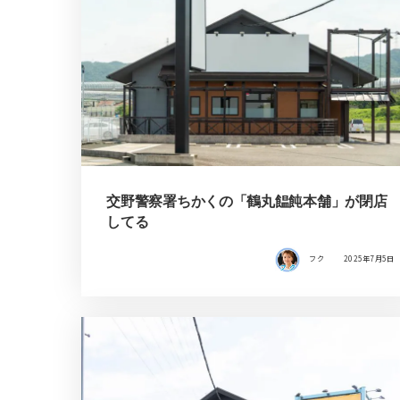
交野警察署ちかくの「鶴丸饂飩本舗」が閉店
してる
フク
2025年7月5日