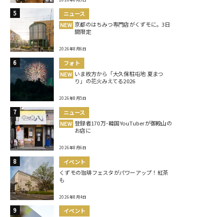
ニュース
京都のはちみつ専門店がくずモに。3日
NEW
間限定
2026年8月6日
フォト
いま枚方から「大久保駐屯地 夏まつ
NEW
り」の花火みえてる2026
2026年8月5日
ニュース
登録者170万･韓国YouTuberが御殿山の
NEW
お店に
2026年8月6日
イベント
くずモの珈琲フェスタがパワーアップ！紅茶
も
2026年8月4日
イベント