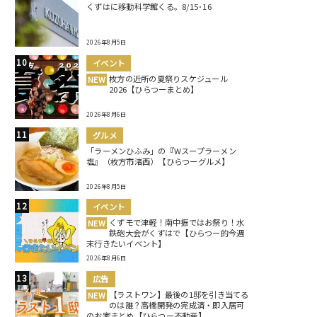
くずはに移動科学館くる。8/15･16
2026年8月5日
イベント
枚方の近所の夏祭りスケジュール
NEW
2026【ひらつーまとめ】
2026年8月6日
グルメ
「ラーメンひふみ」の『Wスープラーメン
塩』（枚方市渚西）【ひらつーグルメ】
2026年8月5日
イベント
くずモで津軽！南中振ではお祭り！水
NEW
鉄砲大会がくずはで【ひらつー的今週
末行きたいイベント】
2026年8月6日
広告
【ラストワン】最後の1邸を引き当てる
NEW
のは誰？高橋開発の完成済・即入居可
のお家まとめ【ひらつー不動産】