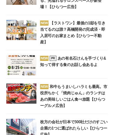
る、光溢れるサロンスペースが新登
場！【ひらつー広告】
【ラストワン】最後の1邸を引き
NEW
当てるのは誰？高橋開発の完成済・即
入居可のお家まとめ【ひらつー不動
産】
あの有名石けんを手づくり&
NEW
PR
知って得する食のお話し会あるよ
和牛もうまいしハラミも最高。市
NEW
役所ちかく「焼肉じゅん」のランチは
あの美味しいごはん食べ放題【ひらつ
ーグルメ広告】
枚方の会社が日本で300社だけのすごい
企業の1つに選ばれたらしい【ひらつー
広告】