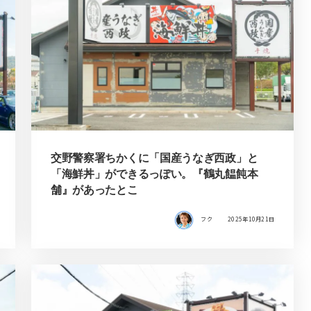
交野警察署ちかくに「国産うなぎ西政」と
「海鮮丼」ができるっぽい。『鶴丸饂飩本
舗』があったとこ
フク
2025年10月21日