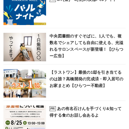
中央図書館のすぐそばに、1人でも、複
数名でシェアしても自由に使える、光溢
れるサロンスペースが新登場！【ひらつ
ー広告】
【ラストワン】最後の1邸を引き当てる
のは誰？高橋開発の完成済・即入居可の
お家まとめ【ひらつー不動産】
あの有名石けんを手づくり&知って
PR
得する食のお話し会あるよ