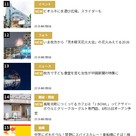
イベント
ビオルネに水遊び広場。スライダーも
NEW
2026年8月8日
フォト
いま枚方から「茨木辯天花火大会」の花火みえてる2026
NEW
2026年8月8日
ニュース
枚方で子ども食堂を営む女性が中国新聞の特集に
NEW
2026年8月8日
開店・閉店
長尾元町につくってるカフェは「J BOWL」ってアサイー
NEW
ボウルとグリークヨーグルト専門店。8月15日オープン予
定
2026年8月8日
話題
中宮にポキボウル！禁野にスパイスカレー！東船橋にそば！楠