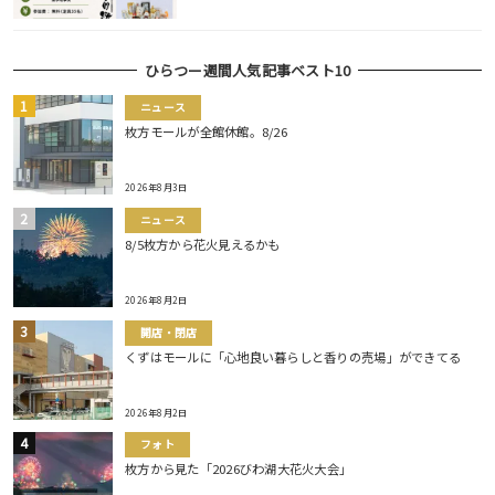
ひらつー週間人気記事ベスト10
ニュース
枚方モールが全館休館。8/26
2026年8月3日
ニュース
8/5枚方から花火見えるかも
2026年8月2日
開店・閉店
くずはモールに「心地良い暮らしと香りの売場」ができてる
2026年8月2日
フォト
枚方から見た「2026びわ湖大花火大会」