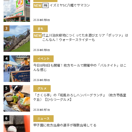
イズミヤSC八幡でサマコン
NEW
PR
2026年8月8日
まち
打上川治水緑地につくってた水遊びエリア「ポッツァ」は
NEW
こんなん！ウォータースライダーも
2026年8月8日
イベント
今日8月8日も開催！枚方モールで開催中の「バルナイト」はこ
んな感じ
2026年8月8日
グルメ
「さくら亭」の『和風おろしハンバーグランチ』（枚方市香里
ケ丘）【ひらつーグルメ】
2026年8月7日
ニュース
甲子園に枚方出身の選手が複数出場してる