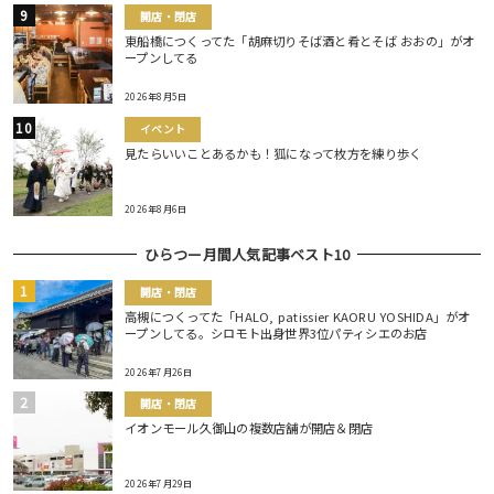
開店・閉店
東船橋につくってた「胡麻切りそば酒と肴とそば おおの」がオ
ープンしてる
2026年8月5日
イベント
見たらいいことあるかも！狐になって枚方を練り歩く
2026年8月6日
ひらつー月間人気記事ベスト10
開店・閉店
高槻につくってた「HALO, patissier KAORU YOSHIDA」がオ
ープンしてる。シロモト出身世界3位パティシエのお店
2026年7月26日
開店・閉店
イオンモール久御山の複数店舗が開店＆閉店
2026年7月29日