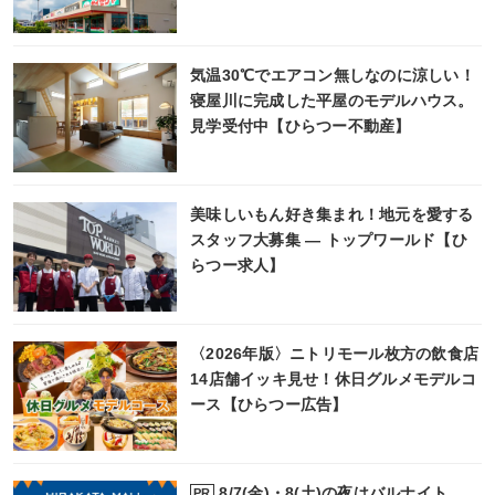
気温30℃でエアコン無しなのに涼しい！
寝屋川に完成した平屋のモデルハウス。
見学受付中【ひらつー不動産】
美味しいもん好き集まれ！地元を愛する
スタッフ大募集 ― トップワールド【ひ
らつー求人】
〈2026年版〉ニトリモール枚方の飲食店
14店舗イッキ見せ！休日グルメモデルコ
ース【ひらつー広告】
8/7(金)・8(土)の夜はバルナイト
PR