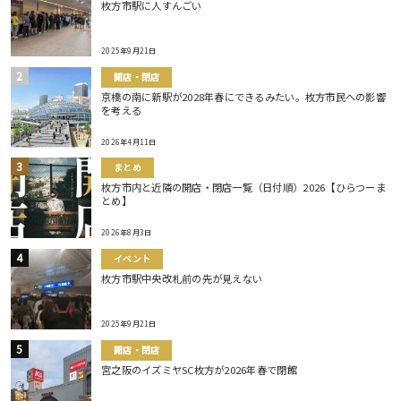
枚方市駅に人すんごい
2025年9月21日
開店・閉店
京橋の南に新駅が2028年春にできるみたい。枚方市民への影響
を考える
2026年4月11日
まとめ
枚方市内と近隣の開店・閉店一覧（日付順）2026【ひらつーま
とめ】
2026年8月3日
イベント
枚方市駅中央改札前の先が見えない
2025年9月21日
開店・閉店
宮之阪のイズミヤSC枚方が2026年春で閉館