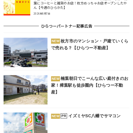
葉にコーヒーと雑貨のお店！枚方めっちゃお店オープンしたや
ん【今週のひらかた】
2026年8月7日
ひらつーパートナー記事広告
枚方市のマンション・戸建ていくら
NEW
で売れる？【ひらつー不動産】
楠葉朝日でこーんな広い庭付きのお
NEW
家！樟葉駅も徒歩圏内【ひらつー不動
産】
イズミヤSC八幡でサマコン
PR
NEW