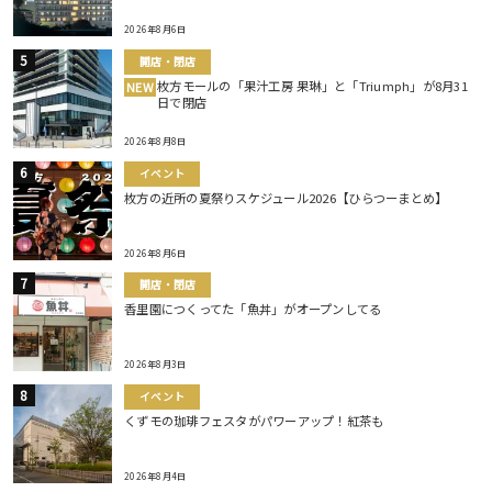
2026年8月6日
開店・閉店
枚方モールの「果汁工房 果琳」と「Triumph」が8月31
NEW
日で閉店
2026年8月8日
イベント
枚方の近所の夏祭りスケジュール2026【ひらつーまとめ】
2026年8月6日
開店・閉店
香里園につくってた「魚丼」がオープンしてる
2026年8月3日
イベント
くずモの珈琲フェスタがパワーアップ！紅茶も
2026年8月4日